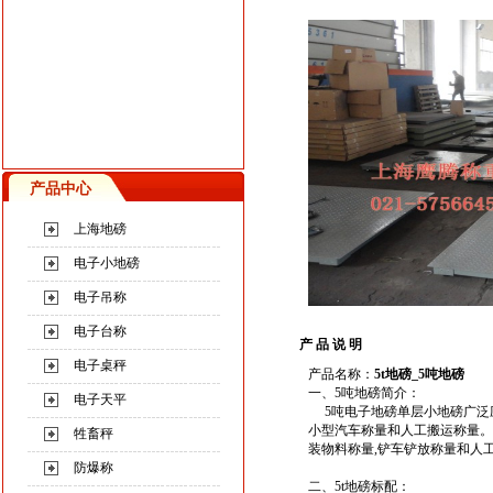
产品中心
上海地磅
电子小地磅
电子吊称
电子台称
产 品 说 明
电子桌秤
产品名称：
5t地磅_5吨地磅
一、
5吨地磅
简介：
电子天平
5吨电子地磅单层小地磅广泛应
小型汽车称量和人工搬运称量。
牲畜秤
装物料称量,铲车铲放称量和人
防爆称
二、
5t地磅
标配：