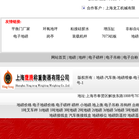
合作客户：上海龙工机械有限
友情链接:
平衡门厂家
环氧地坪
粘接硅胶水
增压缸
非标自
电子地磅
岗亭
装载机秤
7075铝板
地磅
网站首页
|
地磅
|
地秤
|
电子磅秤
|
电子吊称
|
电子台称
版权所有：地磅-汽车衡-地磅维修-电子汽车
号-1
地址:上海市奉贤区解放东路1008号707-709
地磅价格
电子地磅价格
电子磅秤
磅秤
小地磅
地上衡
电子吊称
吊钩秤
台
1吨叉车秤
1t地磅
1吨地磅
3吨地磅
2吨地磅
2t地磅
3t地磅
5t地磅
5吨地磅
地磅接线盒
汽车衡接线盒
地磅移位
地磅防遥控
地磅遥