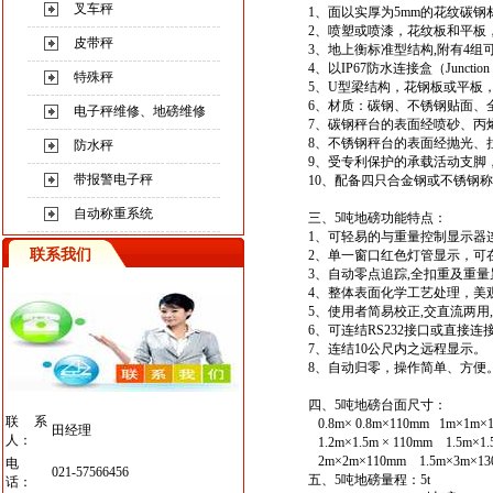
叉车秤
1、面以实厚为5mm的花纹碳钢
2、喷塑或喷漆，花纹板和平板
皮带秤
3、地上衡标准型结构,附有4组
4、以IP67防水连接盒（Junct
特殊秤
5、U型梁结构，花钢板或平板
6、材质：碳钢、不锈钢贴面、
电子秤维修、地磅维修
7、碳钢秤台的表面经喷砂、丙
8、不锈钢秤台的表面经抛光、
防水秤
9、受专利保护的承载活动支脚
带报警电子秤
10、配备四只合金钢或不锈钢
称
自动称重系统
三、5吨地磅功能特点：
1、可轻易的与重量控制显示器
联系我们
2、单一窗口红色灯管显示，可
3、自动零点追踪,全扣重及重
4、整体表面化学工艺处理，美
5、使用者简易校正,交直流两用
6、可连结RS232接口或直接
7、连结10公尺内之远程显示。
8、自动归零，操作简单、方便
四、5吨地磅台面尺寸：
联系
0.8m× 0.8m×110mm 1m×1m×
田经理
人：
1.2m×1.5m × 110mm 1.5m×1
2m×2m×110mm 1.5m×3m×13
电
021-57566456
五、5吨地磅量程：5t
话：