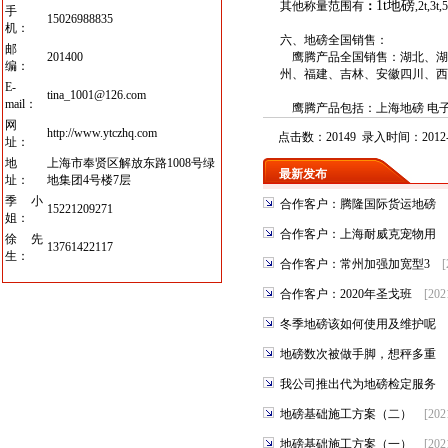
1t
地磅
其他称量范围有
：
,2t,3t,5
手
15026988835
机：
六、地磅全国销售：
邮
201400
鹰腾产品全国销售：湖北、湖
编：
州、福建、吉林、安徽四川、西
E-
tina_1001@126.com
mail：
鹰腾产品包括：
上海地磅
电
网
http://www.ytczhq.com
点击数：20149 录入时间：2012-0
址：
地
上海市奉贤区解放东路1008号绿
最新发布
址：
地集团4号楼7层
季小
合作客户：腾隆国际货运地磅
15221209271
姐：
合作客户：上海耐威克宠物用
徐先
13761422117
生：
合作客户：常州加强加宽型3
[
合作客户：2020年圣戈班
[202
冬季地磅该如何使用及维护呢
地磅数次被做手脚，想秤多重
我公司推出代为地磅检定服务
地磅基础施工方案（二）
[202
地磅基础施工方案（一）
[202