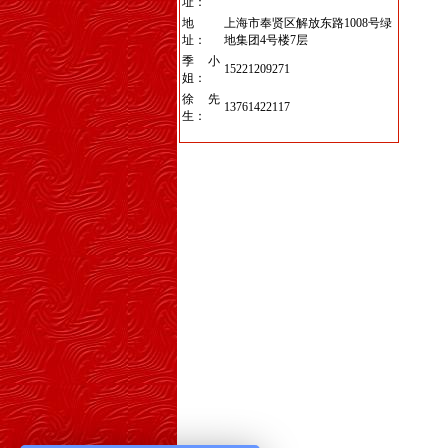
址：
地
上海市奉贤区解放东路1008号绿
址：
地集团4号楼7层
季小
15221209271
姐：
徐先
13761422117
生：