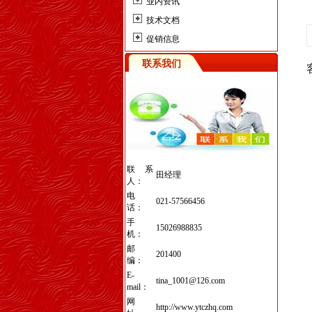
业内资讯
技术文档
促销信息
联系我们
联系
田经理
人：
电
021-57566456
话：
手
15026988835
机：
邮
201400
编：
E-
tina_1001@126.com
mail：
网
http://www.ytczhq.com