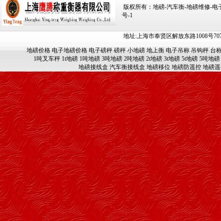
版权所有：地磅-汽车衡-地磅维修-电子汽车
号-1
地址:上海市奉贤区解放东路1008号707-709
地磅价格
电子地磅价格
电子磅秤
磅秤
小地磅
地上衡
电子吊称
吊钩秤
台
1吨叉车秤
1t地磅
1吨地磅
3吨地磅
2吨地磅
2t地磅
3t地磅
5t地磅
5吨地磅
地磅接线盒
汽车衡接线盒
地磅移位
地磅防遥控
地磅遥