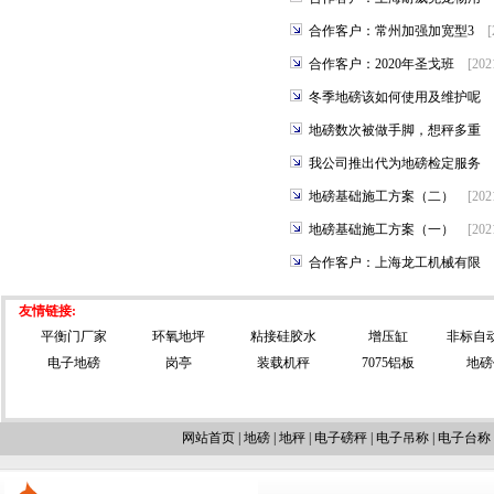
合作客户：常州加强加宽型3
[
合作客户：2020年圣戈班
[202
冬季地磅该如何使用及维护呢
地磅数次被做手脚，想秤多重
我公司推出代为地磅检定服务
地磅基础施工方案（二）
[202
地磅基础施工方案（一）
[202
合作客户：上海龙工机械有限
友情链接:
平衡门厂家
环氧地坪
粘接硅胶水
增压缸
非标自
电子地磅
岗亭
装载机秤
7075铝板
地磅
网站首页
|
地磅
|
地秤
|
电子磅秤
|
电子吊称
|
电子台称