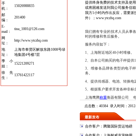
提供终身免费的技术支持及使用指导服
手
15026988835
或将困难发送到我公司服务信箱
机：
我方1小时内作出反应，需要派
邮
201400
外）；
www.ytczhq.com
编：
E-
tina_1001@126.com
我们拥有专业的技术人员从事
mail：
时的维修和售后服务。
网
http://www.ytczhq.com
址：
服务内容如下：
地
上海市奉贤区解放东路1008号绿
1
、上海附近地区
48
小时维修。
址：
地集团4号楼7层
2
、自本公司购买的电子秤提供
1
季小
15221209271
姐：
3
、维修各品牌各类型的电子
徐先
务。
13761422117
生：
4
、提供传感器、电池、转换电
5
、根据客户要求开发各种非标
上海鹰腾
称重
衡器
有限公司
点击数：40384 录入时间：2012-0
最新发布
合作客户：腾隆国际货运地磅
合作客户：上海耐威克宠物用