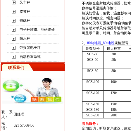
叉车秤
不锈钢全密封柱式传感器，防水
数字信号远距离传输；
皮带秤
解决防雷击，偏载，温度影响问
解决时间效应、蠕变问题；
特殊秤
数字化仪表可景象手动/自动偏
能自动对单只传感器寻址并读取
电子秤维修、地磅维修
可显示日期、时间、并自动闰年
防水秤
2、
80
吨地磅
_
80t
地磅
规格型号
带报警电子秤
参数型号
最大称重
SCS-30
30t
自动称重系统
SCS-50
50t
联系我们
SCS-80
80t
SCS-100
100t
SCS-120
120t
SCS-150
150t
SCS-180
180t
联系
田经理
SCS-200
200t
人：
电
售后服务：
021-57566456
话：
定期回访，听取客户建议，建立