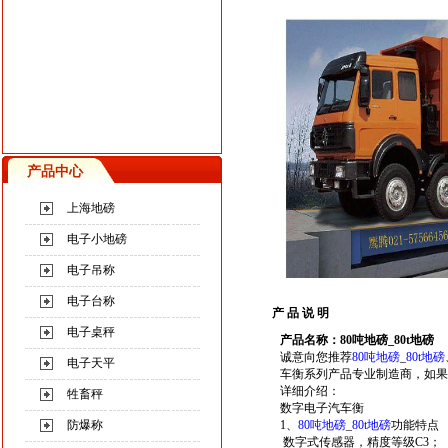
产品中心
上海地磅
电子小地磅
电子吊称
电子台称
产 品 说 明
电子桌秤
产品名称：80吨地磅_80t地磅
诚意向您推荐
80
吨地磅
_
80t
地磅
电子天平
车衡系列产品专业制造商，如果您对这方
详细介绍：
牲畜秤
数字电子汽车衡
防爆称
1、
80
吨地磅
_
80t
地磅
功能特点
数字式传感器
，精度等级C3；