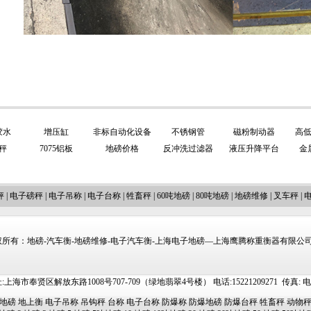
胶水
增压缸
非标自动化设备
不锈钢管
磁粉制动器
高
秤
7075铝板
地磅价格
反冲洗过滤器
液压升降平台
金
秤
|
电子磅秤
|
电子吊称
|
电子台称
|
牲畜秤
|
60吨地磅
|
80吨地磅
|
地磅维修
|
叉车秤
|
所有：地磅-汽车衡-地磅维修-电子汽车衡-上海电子地磅—上海鹰腾称重衡器有限公司 http://
上海市奉贤区解放东路1008号707-709（绿地翡翠4号楼） 电话:15221209271 传真: 电邮:ti
地磅
地上衡
电子吊称
吊钩秤
台称
电子台称
防爆称
防爆地磅
防爆台秤
牲畜秤
动物