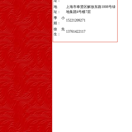
址：
地
上海市奉贤区解放东路1008号绿
址：
地集团4号楼7层
季小
15221209271
姐：
徐先
13761422117
生：