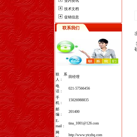
业内资讯
技术文档
促销信息
联系我们
联系
田经理
人：
电
021-57566456
话：
手
15026988835
机：
邮
201400
编：
E-
tina_1001@126.com
mail：
网
http://www.ytczhq.com