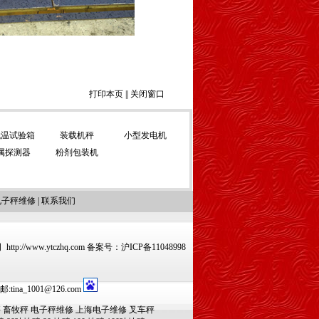
打印本页
||
关闭窗口
低温试验箱
装载机秤
小型发电机
属探测器
粉剂包装机
电子秤维修
|
联系我们
www.ytczhq.com 备案号：
沪ICP备11048998
na_1001@126.com
秤
畜牧秤
电子秤维修
上海电子维修
叉车秤