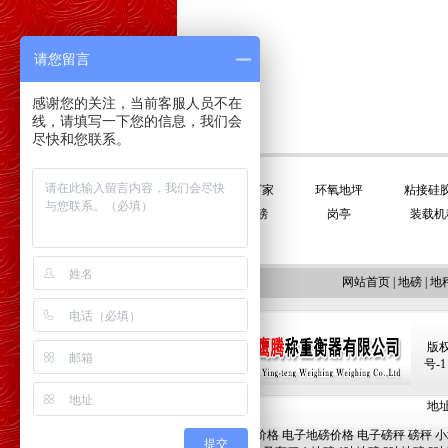
请您留言
感谢您的关注，当前客服人员不在
线，请填写一下您的信息，我们会
尽快和您联系。
友情链接:
平衡门厂家
环氧地坪
粘接硅
电子地磅
岗亭
装载机
网站首页
|
地磅
|
地
版权
号-1
地址:
地磅价格
电子地磅价格
电子磅秤
磅秤
小
提交