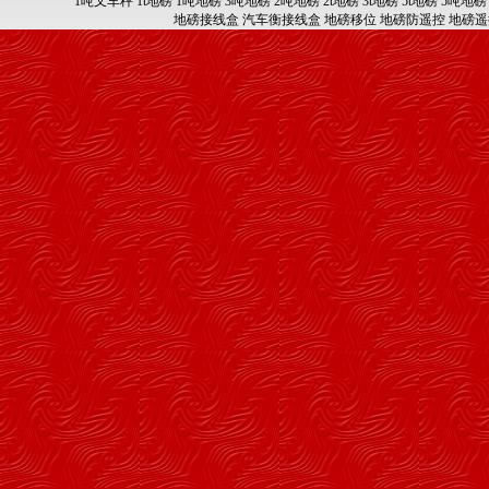
1吨叉车秤
1t地磅
1吨地磅
3吨地磅
2吨地磅
2t地磅
3t地磅
5t地磅
5吨地磅
地磅接线盒
汽车衡接线盒
地磅移位
地磅防遥控
地磅遥