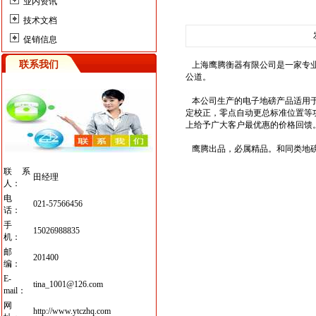
业内资讯
技术文档
促销信息
联系我们
上海鹰腾衡器有限公司是一家专
公道。
本公司生产的电子地磅产品
适用
定校正，零点自动更总标准位置
等
上给予广大客户最优惠的价格回馈
鹰腾出品，必属精品。和同类地磅
联系
田经理
人：
电
021-57566456
话：
手
15026988835
机：
邮
201400
编：
E-
tina_1001@126.com
mail：
网
http://www.ytczhq.com