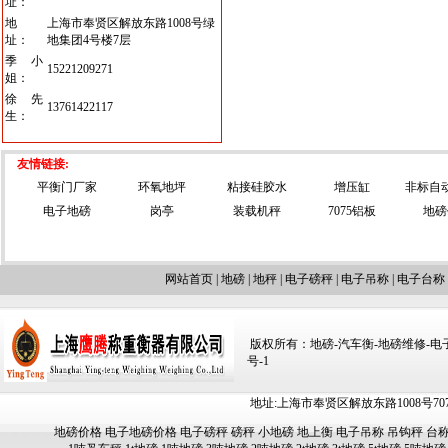
址：
地
上海市奉贤区解放东路1008号绿
址：
地集团4号楼7层
季小
15221209271
姐：
徐先
13761422117
生：
友情链接:
平衡门厂家
环氧地坪
粘接硅胶水
增压缸
非标自
电子地磅
岗亭
装载机秤
7075铝板
地磅
网站首页
|
地磅
|
地秤
|
电子磅秤
|
电子吊称
|
电子台称
版权所有：地磅-汽车衡-地磅维修-电子汽车
号-1
地址:上海市奉贤区解放东路1008号707-709
地磅价格
电子地磅价格
电子磅秤
磅秤
小地磅
地上衡
电子吊称
吊钩秤
台