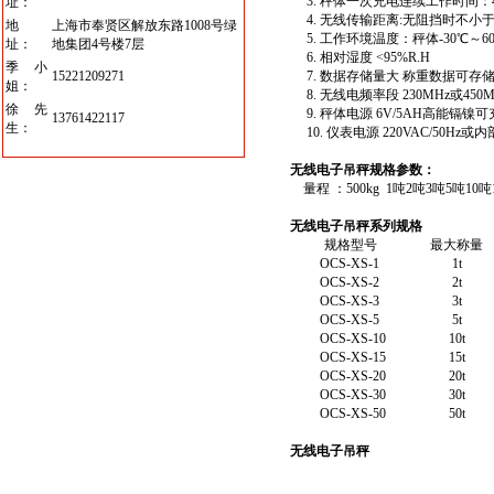
3. 秤体一次充电连续工作时间：
址：
4. 无线传输距离:无阻挡时不小于
地
上海市奉贤区解放东路1008号绿
5. 工作环境温度：秤体-30℃～
址：
地集团4号楼7层
6. 相对湿度 <95%R.H
季小
15221209271
7. 数据存储量大 称重数据可存储1
姐：
8. 无线电频率段 230MHz或45
徐先
9. 秤体电源 6V/5AH高能镉镍
13761422117
生：
10. 仪表电源 220VAC/50Hz或
无线电子吊秤
规格参数：
量程 ：500kg 1吨2吨3吨5吨10吨1
无线电子吊秤
系列规格
规格型号
最大称量
OCS-XS-1
1t
OCS-XS-2
2t
OCS-XS-3
3t
OCS-XS-5
5t
OCS-XS-10
10t
OCS-XS-15
15t
OCS-XS-20
20t
OCS-XS-30
30t
OCS-XS-50
50t
无线电子吊秤