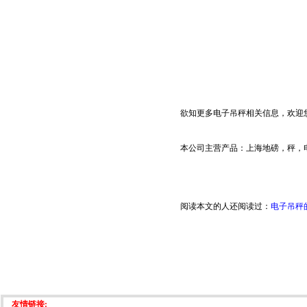
欲知更多
电子吊秤
相关信息，欢迎您
本公司主营产品：
上海地磅
，
秤
，
阅读本文的人还阅读过：
电子吊秤
友情链接: