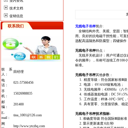
业内资讯
技术文档
促销信息
联系我们
无线电子吊秤
简介:
全钢结构外壳、美观、坚固；智能
用。良好的抗电磁干扰性能，可直
选配高温隔热和防腐型；四键操作
无线电子吊秤
特点：
无线开关机设计：用户可通过仪表远
令的频率），吊称可连续工作100
标准。
联系
田经理
人：
无线电子吊秤
其他参数：
1. 精度等级：符合国家标准Ⅲ级（GB
电
021-57566456
2. 电源： 6V/4AH镍氢电池；
话：
3. 无线电频率：430MHz （八
手
15026988835
4. 传感器激励电源：DC 5V±5%
机：
5. 工作温度：秤体-10℃~50℃，
邮
6. 具有置零、分度值切换、稳
201400
编：
E-
无线电子吊秤
技术指标
:
tina_1001@126.com
mail：
1. 准确度等级 符合国际Ⅲ级标准（GB/
2. 显示更新速度:6次/秒
网
http://www.ytczhq.com