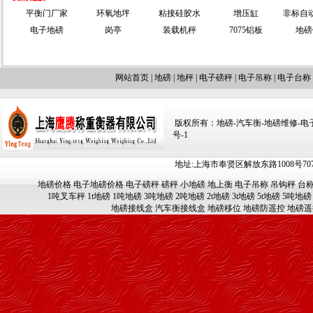
平衡门厂家
环氧地坪
粘接硅胶水
增压缸
非标自
电子地磅
岗亭
装载机秤
7075铝板
地磅
网站首页
|
地磅
|
地秤
|
电子磅秤
|
电子吊称
|
电子台称
版权所有：地磅-汽车衡-地磅维修-电子汽车
号-1
地址:上海市奉贤区解放东路1008号707-709
地磅价格
电子地磅价格
电子磅秤
磅秤
小地磅
地上衡
电子吊称
吊钩秤
台
1吨叉车秤
1t地磅
1吨地磅
3吨地磅
2吨地磅
2t地磅
3t地磅
5t地磅
5吨地磅
地磅接线盒
汽车衡接线盒
地磅移位
地磅防遥控
地磅遥