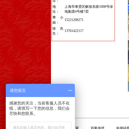
址：
地
上海市奉贤区解放东路1008号绿
址：
地集团4号楼7层
季小
15221209271
姐：
徐先
13761422117
生：
请您留言
感谢您的关注，当前客服人员不在
线，请填写一下您的信息，我们会
尽快和您联系。
友情链接:
平衡门厂家
环氧地坪
粘接硅