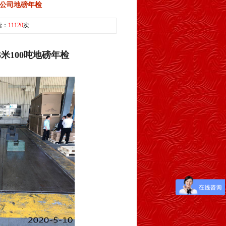
限公司地磅年检
读：
11120
次
6米100吨
地磅年检