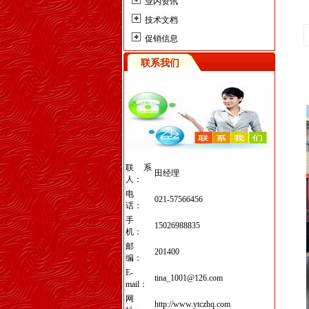
业内资讯
技术文档
促销信息
联系我们
联系
田经理
人：
电
021-57566456
话：
手
15026988835
机：
邮
201400
编：
E-
tina_1001@126.com
mail：
网
http://www.ytczhq.com