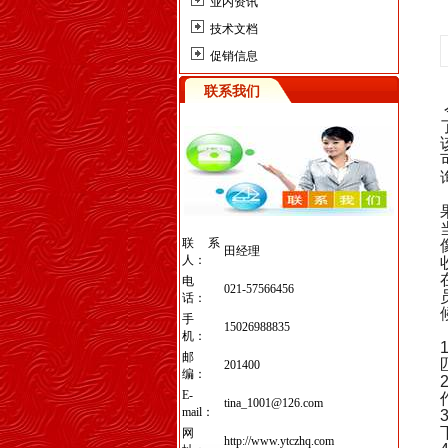
业内资讯
技术文档
促销信息
联系我们
联系
田经理
人：
电
021-57566456
话：
手
15026988835
机：
邮
201400
编：
E-
tina_1001@126.com
mail：
网
http://www.ytczhq.com