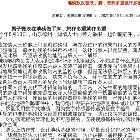
地磅数次被做手脚，想秤多重就秤多
发布者：鹰腾称重 发布时间：2021-03-10 16:56:39 阅
男子数次在地磅做手脚，想秤多重就秤多重
今年8月18日，山东德州一知情人士向警方举报一起诈骗案件，
了！
该知情人士称他上门卖粮过磅时，与在家过秤的结果有很大的差
可想而知，每次过磅的结果都不相同，这让当事人很是疑惑。随
询问此事，希望该收购站能给当事人一个解释。
收购站内负责人表示此次事件他们也很疑惑，不知道是什么原因
果发现该地磅的传感器内被人安装了遥控器！随即便向当地警方
当地民警通过调取收购站内的监控录像，但是无法确定嫌疑人的
像开始一一排除嫌疑人，功夫不负有心人，终于在警方的不懈努
收购站负责人与警方的配合下当场抓获了该作案人员。
在作案人员的交代下才得知短短的十几天内，米先生家的地磅竟
员的叙述中得知他先是在夜深人静是偷偷的将干扰器偷偷的装在
候有人过磅时，便偷偷的用遥控器控制地磅的重量，已便达到他
在此次地磅作弊事件中，我们得出需要在对地磅使用中做出以下
1、尽量采用数字式地磅，因为数字传感器传递的是数字信号，
匹配的也要把地磅仪表设置铅封或加保护壳，防止仪表内部被接
2、对过磅流程的管理也是不可忽视的，安装视频抓拍的过磅软
作弊空间。
3、源头上防作弊，设计地磅基础的时候，尽量设计好排水的同
下，线缆做好防水传钢管。不能裸露，防止被接上遥控接收器。