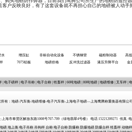
4、购买地磅防作弊器，目前我们鹰腾公司所生产的地磅防遥控
且客户反映良好，有了这套设备就不再担心自己的地磅被人动手
胶水
增压缸
非标自动化设备
不锈钢管
磁粉制动器
高
秤
7075铝板
地磅价格
反冲洗过滤器
液压升降平台
金
秤
|
电子磅秤
|
电子吊称
|
电子台称
|
牲畜秤
|
60吨地磅
|
80吨地磅
|
地磅维修
|
叉车秤
|
所有：地磅-汽车衡-地磅维修-电子汽车衡-上海电子地磅—上海鹰腾称重衡器有限公司 http://
上海市奉贤区解放东路1008号707-709（绿地翡翠4号楼） 电话:15221209271 传真: 电邮:ti
地磅
地上衡
电子吊称
吊钩秤
台称
电子台称
防爆称
防爆地磅
防爆台秤
牲畜秤
动物