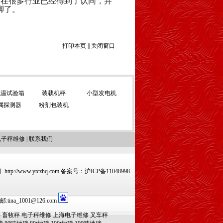
器在很多行业已经得到了认同，并
脚了。
打印本页
||
关闭窗口
低温试验箱
装载机秤
小型发电机
属探测器
粉剂包装机
电子秤维修
|
联系我们
www.ytczhq.com 备案号：
沪ICP备11048998
na_1001@126.com
秤
畜牧秤
电子秤维修
上海电子维修
叉车秤