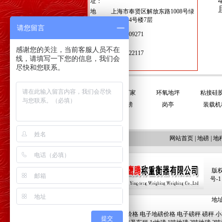
址：
地
上海市奉贤区解放东路1008号绿
址：
地集团4号楼7层
请您留言
季小
15221209271
姐：
感谢您的关注，当前客服人员不在
徐先
13761422117
生：
线，请填写一下您的信息，我们会
尽快和您联系。
友情链接:
平衡门厂家
环氧地坪
粘接硅
电子地磅
岗亭
装载机
网站首页
|
地磅
|
地
版权
号-1
地址:
地磅价格
电子地磅价格
电子磅秤
磅秤
小
提交