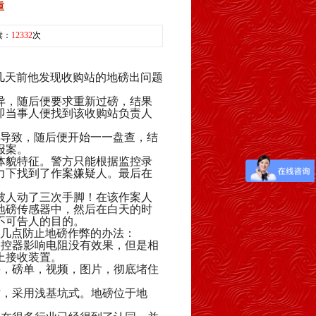
重
读：
12332
次
几天前他发现收购站的地磅出问题
异，随后便要求重新过磅，结果
即当事人便找到该收购站负责人
导致，随后便开始一一盘查，结
报案。
体貌特征。警方只能根据监控录
力下找到了作案嫌疑人。最后在
被人动了三次手脚！在该作案人
地磅传感器中，然后在白天的时
不可告人的目的。
几点防止地磅作弊的办法：
遥控器影响电阻没有效果，但是相
上接收装置。
件，磅单，视频，图片，彻底堵住
时，采用浅基坑式。地磅位于地