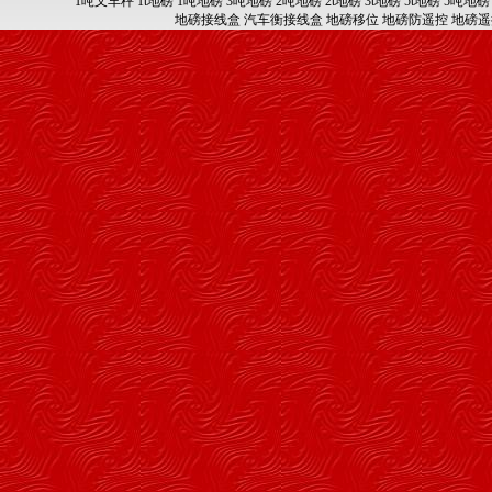
1吨叉车秤
1t地磅
1吨地磅
3吨地磅
2吨地磅
2t地磅
3t地磅
5t地磅
5吨地磅
地磅接线盒
汽车衡接线盒
地磅移位
地磅防遥控
地磅遥