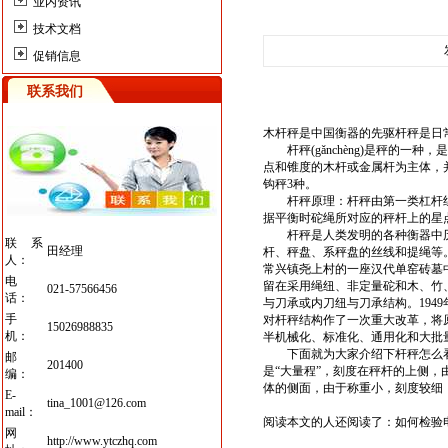
业内资讯
技术文档
促销信息
联系我们
木杆
秤
是
中国衡器
的先驱杆秤是日
杆秤(gǎnchèng)是秤的一种
点和锥度的木杆或金属杆为主体，并
钩秤3种。
杆秤原理：杆秤由第一类杠杆组
据平衡时砣绳所对应的秤杆上的星
杆秤是人类发明的各种衡器中历史
联系
田经理
杆
、秤盘、系秤盘的丝线和提绳等。
人：
常兴镇尧上村的一座汉代单窑砖墓
电
留在采用绳纽、非定量砣和木、竹
021-57566456
话：
与刀承或内刀纽与刀承结构。1949
手
对杆秤结构作了一次重大改革，将
15026988835
机：
半机械化、标准化、通用化和大批
下面就为大家介绍下杆秤怎么看比
邮
201400
是“大量程”，刻度在秤杆的上侧，
编：
体的侧面，由于
称重
小，刻度较细，
E-
tina_1001@126.com
mail：
阅读本文的人还阅读了：
如何检验
网
http://www.ytczhq.com