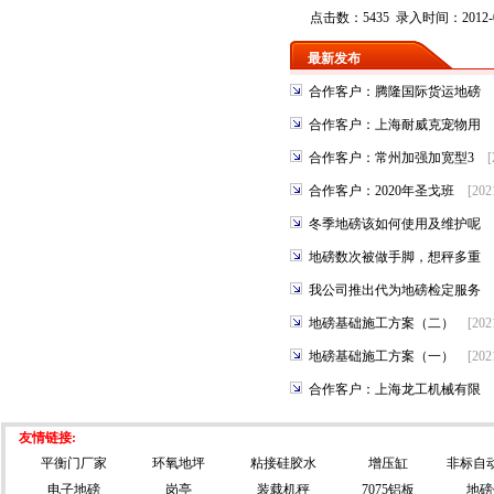
点击数：5435 录入时间：2012-0
最新发布
合作客户：腾隆国际货运地磅
合作客户：上海耐威克宠物用
合作客户：常州加强加宽型3
[
合作客户：2020年圣戈班
[202
冬季地磅该如何使用及维护呢
地磅数次被做手脚，想秤多重
我公司推出代为地磅检定服务
地磅基础施工方案（二）
[202
地磅基础施工方案（一）
[202
合作客户：上海龙工机械有限
友情链接:
平衡门厂家
环氧地坪
粘接硅胶水
增压缸
非标自
电子地磅
岗亭
装载机秤
7075铝板
地磅