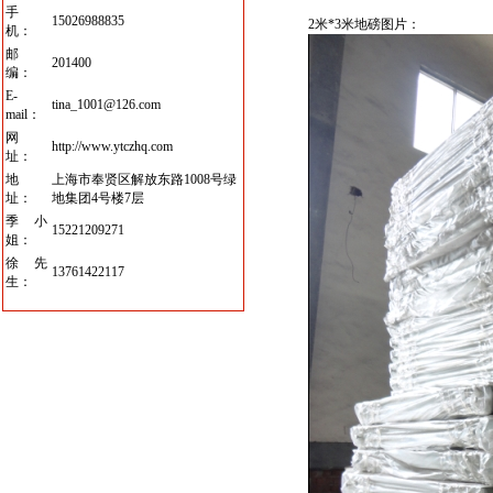
手
15026988835
2
米
*3
米
地
磅
图片：
机：
邮
201400
编：
E-
tina_1001@126.com
mail：
网
http://www.ytczhq.com
址：
地
上海市奉贤区解放东路1008号绿
址：
地集团4号楼7层
季小
15221209271
姐：
徐先
13761422117
生：