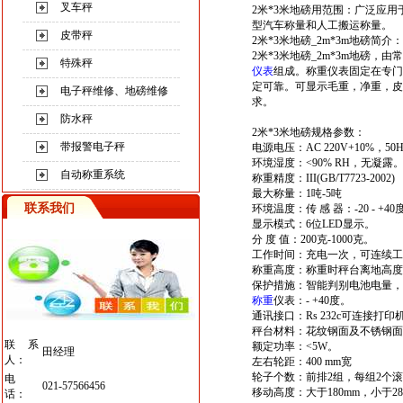
叉车秤
2
米
*3
米
地
磅
用范围：广泛应用
型汽车称量和人工搬运称量。
皮带秤
2
米
*3
米
地
磅
_2m*3m
地磅
简介：
2
米
*3
米
地
磅
_2m*3m
地磅
，由常
特殊秤
仪表
组成。称重仪表固定在专门
定可靠。可显示毛重，净重，皮
电子秤维修、地磅维修
求。
防水秤
2
米
*3
米
地
磅
规格参数：
带报警电子秤
电源电压：AC 220V+10%，50H
环境湿度：<90% RH，无凝露
自动称重系统
称重精度：III(GB/T7723-2002)
最大称量：1吨-5吨
联系我们
环境温度：传 感 器：-20 - +4
显示模式：6位LED显示。
分 度 值：200克-1000克。
工作时间：充电一次，可连续工
称重高度：称重时秤台离地高度1
保护措施：智能判别电池电量
称重
仪表：- +40度。
通讯接口：Rs 232c可连接打
秤台材料：花纹钢面及不锈钢
联系
额定功率：<5W。
田经理
人：
左右轮距：400 mm宽
轮子个数：前排2组，每组2个滚
电
021-57566456
移动高度：大于180mm，小于28
话：