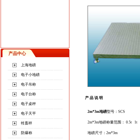
产品中心
上海地磅
电子小地磅
电子吊称
电子台称
产 品 说 明
电子桌秤
2m*3m
地磅
型号：SCS
电子天平
2m*3m
地磅
称量范围： 0.5t 1t 2t
牲畜秤
防爆称
地磅
尺寸：2m*3m