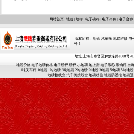
网站首页
|
地磅
|
地秤
|
电子磅秤
|
电子吊称
|
电子台称
版权所有：地磅-汽车衡-地磅维修-电子汽车
号-1
地址:上海市奉贤区解放东路1008号707-709
地磅价格
电子地磅价格
电子磅秤
磅秤
小地磅
地上衡
电子吊称
吊钩秤
台
1吨叉车秤
1t地磅
1吨地磅
3吨地磅
2吨地磅
2t地磅
3t地磅
5t地磅
5吨地磅
地磅接线盒
汽车衡接线盒
地磅移位
地磅防遥控
地磅遥