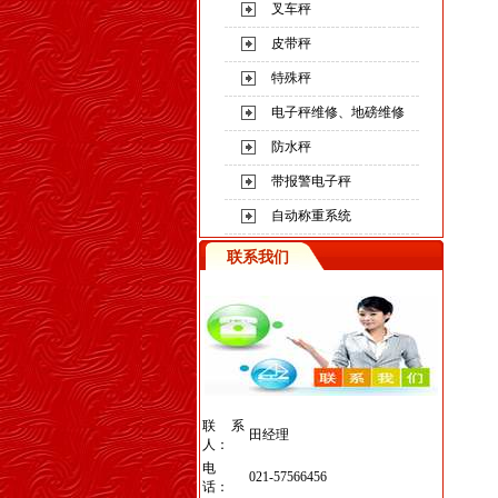
叉车秤
皮带秤
特殊秤
电子秤维修、地磅维修
防水秤
带报警电子秤
自动称重系统
联系我们
联系
田经理
人：
电
021-57566456
话：