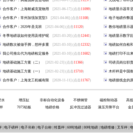
合作客户：腾隆国际货运地磅
[2021-06-17] (点击
11257
)
无线电子吊秤
合作客户：上海耐威克宠物用
[2021-06-17] (点击
11099
)
地磅显示器常
合作客户：常州加强加宽型3
[2021-04-06] (点击
11108
)
电子地磅作弊
合作客户：2020年圣戈班
[2021-04-06] (点击
11120
)
教你地磅显示
冬季地磅该如何使用及维护呢
[2021-03-20] (点击
12441
)
地磅显示数字
地磅数次被做手脚，想秤多重
[2021-03-10] (点击
12332
)
地磅如何自检
我公司推出代为地磅检定服务
[2021-03-10] (点击
11602
)
地磅打印不出
地磅基础施工方案（二）
[2021-02-23] (点击
11366
)
司磅员岗位职
地磅基础施工方案（一）
[2021-02-23] (点击
15710
)
木杆秤是中国
合作客户：上海龙工机械有限
[2020-11-11] (点击
11767
)
地磅接线盒的
胶水
增压缸
非标自动化设备
不锈钢管
磁粉制动器
高
秤
7075铝板
地磅价格
反冲洗过滤器
液压升降平台
金
秤
|
电子磅秤
|
电子吊称
|
电子台称
|
牲畜秤
|
60吨地磅
|
80吨地磅
|
地磅维修
|
叉车秤
|