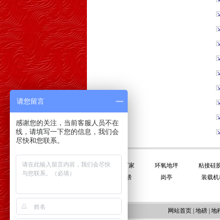
请您留言
感谢您的关注，当前客服人员不在
线，请填写一下您的信息，我们会
尽快和您联系。
友情链接:
平衡门厂家
环氧地坪
粘接硅
电子地磅
岗亭
装载机
网站首页
|
地磅
|
地