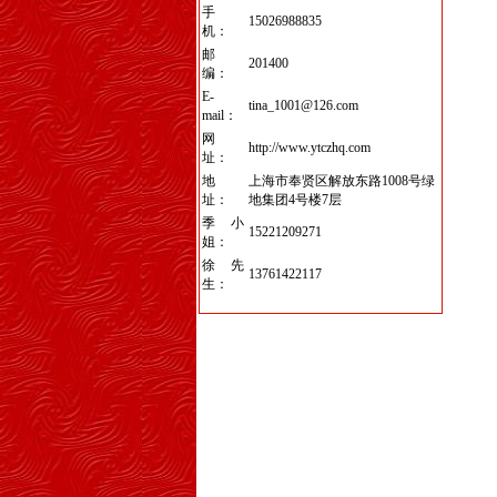
手
15026988835
机：
邮
201400
编：
E-
tina_1001@126.com
mail：
网
http://www.ytczhq.com
址：
地
上海市奉贤区解放东路1008号绿
址：
地集团4号楼7层
季小
15221209271
姐：
徐先
13761422117
生：