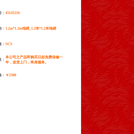
号：
45145216
称：
1.2m*1.2m地磅_1.2米*1.2米地磅
格：
SCS
本公司之产品即购买日起免费保修一
注：
年，送货上门，终身服务。
格：
￥2500