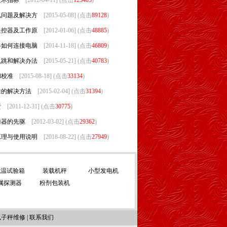
技术指标
[2012-04-11] (点击
125405
)
见问题及解决方
[2015-05-08] (点击
89128
)
遥控器及工作原
[2012-01-06] (点击
48885
)
器如何连接电脑
[2014-11-18] (点击
46809
)
乱跳和解决办法
[2015-05-21] (点击
40783
)
和校准
[2015-08-18] (点击
33134
)
来的解决方法
[2015-02-04] (点击
31394
)
责
[2011-12-31] (点击
30775
)
衡器的先驱
[2012-03-02] (点击
29362
)
原理与使用说明
[2018-08-22] (点击
27949
)
低温试验箱
装载机秤
小型发电机
属探测器
粉剂包装机
电子秤维修
|
联系我们