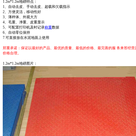
1.2m*1.2m地磅特点：
1、自动去皮、手动去皮、超载和欠载指示
2、方便灵活，移动性好
3、薄秤体、外观大方
4、毛重、净重、皮重显示
5、可配置打印机及时记录
称重
数据
6、自动零位保持
7.可直接放在水泥地面上使用
郑重承诺：保证以最好的产品、最优的质量、最低的价格、最完善的服 务来答经营
价格合理。
1.2m*1.2m地磅图片：