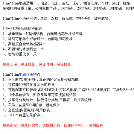
1.2m*1.2m
地磅
适用于：冶金、化工、造纸、工矿、
物资仓库、车站、港口、机场、
装物料的称重计量。公司主推产品：
1吨地磅
、
2吨地磅
、
3吨地磅
、
5吨地磅
、
10
1.2m*1.2m
小地磅
可选：单层、双层、移动式、带轮子型、缓冲式等。
1.2
米
*1.
2
米地磅
标准配置：
1、
承重磅体：U型钢结构，台面可选花纹板或平板
2、坡引可配单个或者双个，台面选用花纹板
3、高精度合金钢传感器4个
4、不锈钢防水接线盒一个
5、智能称重仪表一只
服务三保：保证质量、保证时间、保证数量
1.2m*1.2m
地磅仪表
特点:
1、不间断(实用)时钟：真正的约定日期停机功能
2、可提商10倍精度显示当前称量
3、可选配带打印仪表,多种针式24针打印机配接,二路RS-485通讯接口 ,可增配RS-48
4、10个单价设置、贮存及调用可直接贸易结算
5、按车号分类统计；按货号分类统,日报表、月报表统计
6、车号、皮重500辆贮存，断电保护
7、交直流(内置电瓶)两用仪表
8、1000个称重记录贮存；
服务宗旨：雄厚的实力、优质的产品、低廉的价格、一流的服务。