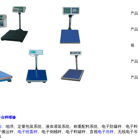
产品
产品
规
产品
产品
子台秤维修
衡
、
地塝
、定量包装系统、液体灌装系统、称重配料系统、电子防爆秤、电子料
子搬运秤、
电子牲畜秤
、电子倒桶秤、电子料罐秤、直视
电子吊秤
、无线电子吊
等。