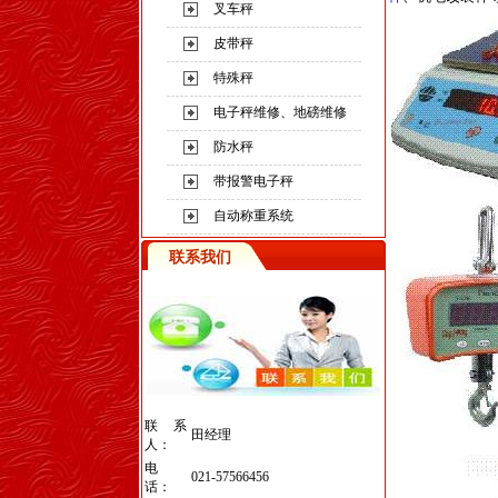
叉车秤
皮带秤
特殊秤
电子秤维修、地磅维修
防水秤
带报警电子秤
自动称重系统
联系我们
联系
田经理
人：
电
021-57566456
话：