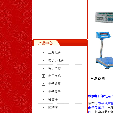
产品中心
上海地磅
电子小地磅
电子吊称
电子台称
产 品 说 明
电子桌秤
电子天平
维修电子台秤
_
电
牲畜秤
主营：
电子汽车
防爆称
电子叉车秤
、电
秤
、机电改装秤