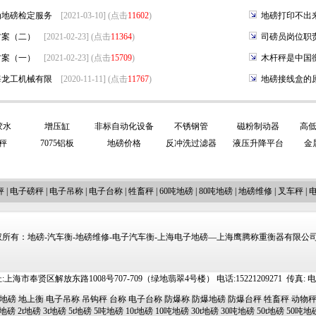
为地磅检定服务
[2021-03-10] (点击
11602
)
地磅打印不出
方案（二）
[2021-02-23] (点击
11364
)
司磅员岗位职
方案（一）
[2021-02-23] (点击
15709
)
木杆秤是中国
海龙工机械有限
[2020-11-11] (点击
11767
)
地磅接线盒的
胶水
增压缸
非标自动化设备
不锈钢管
磁粉制动器
高
秤
7075铝板
地磅价格
反冲洗过滤器
液压升降平台
金
秤
|
电子磅秤
|
电子吊称
|
电子台称
|
牲畜秤
|
60吨地磅
|
80吨地磅
|
地磅维修
|
叉车秤
|
所有：地磅-汽车衡-地磅维修-电子汽车衡-上海电子地磅—上海鹰腾称重衡器有限公司 http://
上海市奉贤区解放东路1008号707-709（绿地翡翠4号楼） 电话:15221209271 传真: 电邮:ti
地磅
地上衡
电子吊称
吊钩秤
台称
电子台称
防爆称
防爆地磅
防爆台秤
牲畜秤
动物
吨地磅
2t地磅
3t地磅
5t地磅
5吨地磅
10t地磅
10吨地磅
30t地磅
30吨地磅
50t地磅
50吨地