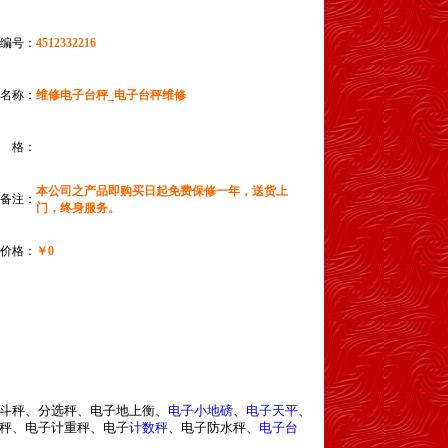
编号：
4512332216
名称：
维修电子台秤_电子台秤维修
 格：
本公司之产品即购买日起免费保修一年，送货上
备注：
门，终身服务。
价格：
￥0
斗秤、分选秤、电子地上衡、
电子小地磅
、
电子天平
、
秤、电子计重秤、电子
计数秤
、电子防水秤、
电子台