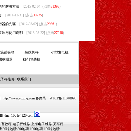
来的解决方法
[2015-02-04] (点击
31393
)
责
[2011-12-31] (点击
30775
)
衡器的先驱
[2012-03-02] (点击
29361
)
原理与使用说明
[2018-08-22] (点击
27948
)
低温试验箱
装载机秤
小型发电机
属探测器
粉剂包装机
电子秤维修
|
联系我们
www.ytczhq.com 备案号：
沪ICP备11048998
na_1001@126.com
秤
畜牧秤
电子秤维修
上海电子维修
叉车秤
磅
80吨地磅
80t地磅
100t地磅
100吨地磅