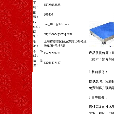
手
15026988835
机：
邮
201400
编：
E-
tina_1001@126.com
mail：
网
http://www.ytczhq.com
址：
地
上海市奉贤区解放东路1008号绿
址：
地集团4号楼7层
季小
产品质优价廉！
15221209271
姐：
（提示：报修前
徐先
13761422117
生：
1.
售前服务：
提供及时、完善
免费到客户现场
2.
售中服务：
提供完备的技术
专业工程师上门