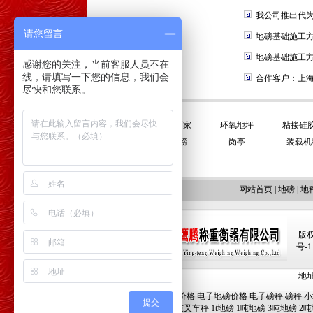
我公司推出代
请您留言
地磅基础施工
地磅基础施工
感谢您的关注，当前客服人员不在
线，请填写一下您的信息，我们会
合作客户：上
尽快和您联系。
友情链接:
平衡门厂家
环氧地坪
粘接硅
电子地磅
岗亭
装载机
网站首页
|
地磅
|
地
版权
号-1
地址:
地磅价格
电子地磅价格
电子磅秤
磅秤
小
提交
1吨叉车秤
1t地磅
1吨地磅
3吨地磅
2