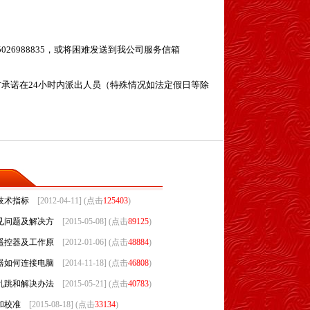
5026988835
，或将困难发送到我公司服务信箱
方承诺在
24
小时内派出人员（特殊情况如法定假日等除
技术指标
[2012-04-11] (点击
125403
)
见问题及解决方
[2015-05-08] (点击
89125
)
遥控器及工作原
[2012-01-06] (点击
48884
)
器如何连接电脑
[2014-11-18] (点击
46808
)
乱跳和解决办法
[2015-05-21] (点击
40783
)
和校准
[2015-08-18] (点击
33134
)