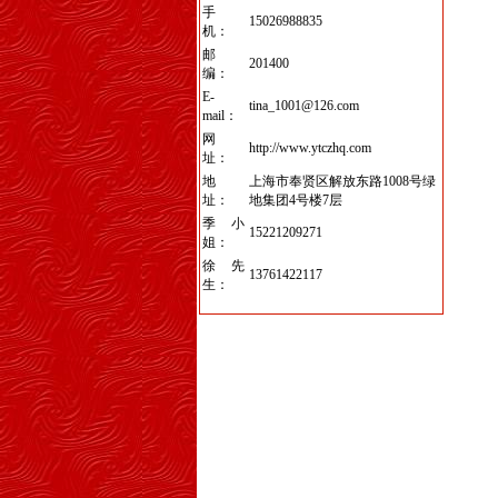
手
15026988835
机：
邮
201400
编：
E-
tina_1001@126.com
mail：
网
http://www.ytczhq.com
址：
地
上海市奉贤区解放东路1008号绿
址：
地集团4号楼7层
季小
15221209271
姐：
徐先
13761422117
生：