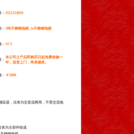
号：
4512124816
称：
5吨不锈钢地磅_5t不锈钢地磅
格：
SCS
本公司之产品即购买日起免费保修一
注：
年，送货上门，终身服务。
格：
￥5000
感
应
器，
仪表为
交直流两用，不受交流电
仪表为主部件组成
件不锈钢地磅