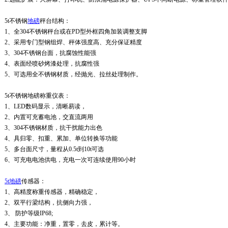
5t
不锈钢
地磅
秤台结构：
1、
全304不锈钢秤台或在PD型外框四角加装调整支脚
2、
采用专门型钢组焊、秤体强度高、充分保证精度
3、
304不锈钢台面，抗腐蚀性能强
4、
表面经喷砂烤漆处理，抗腐性强
5、
可选用全不锈钢材质，经抛光、拉丝处理制作。
5t
不锈钢地磅
称重仪表：
1、
LED数码显示，清晰易读，
2、
内置可充蓄电池，交直流两用
3、
304不锈钢材质，抗干扰能力出色
4、
具归零、扣重、累加、单位转换等功能
5、
多台面尺寸，量程从0.5t到10t可选
6、
可充电电池供电，充电一次可连续使用90小时
5t
地磅
传感器：
1、
高精度称重传感器，精确稳定，
2、
双平行梁结构，抗侧向力强，
3、
防护等级IP68;
4、
主要功能：净重，置零，去皮，累计等。