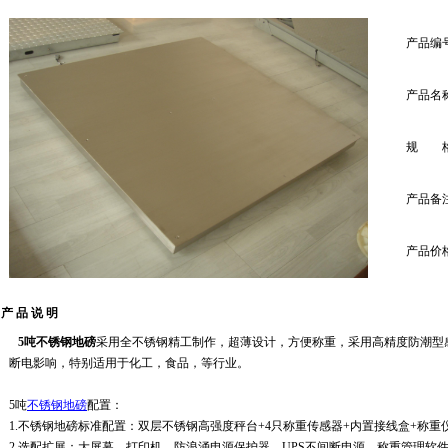
产品编
产品名
规 
产品备
产品价
产 品 说 明
5吨不锈钢地磅
采用全不锈钢精工制作，超薄设计，方便称重
，
采
用高精度防潮型
断电影响
，
特别适用于化工，食品，等行业
。
5
吨
不锈钢地磅
配置：
1.不锈钢地磅标准配置：双层不锈钢高强度秤台+4只称重传感器+内置接线盒+称重
2.选配扩展：大屏幕、打印机、防浪涌电源保护器、UPS不间断电源、称重管理软