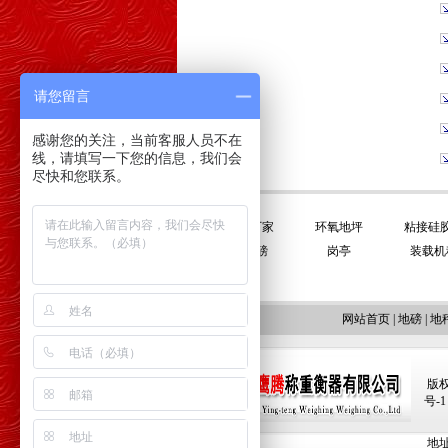
请您留言
感谢您的关注，当前客服人员不在
线，请填写一下您的信息，我们会
尽快和您联系。
友情链接:
平衡门厂家
环氧地坪
粘接硅
电子地磅
岗亭
装载机
网站首页
|
地磅
|
地
版权
号-1
地址: