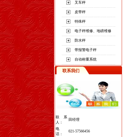
叉车秤
皮带秤
特殊秤
电子秤维修、地磅维修
防水秤
带报警电子秤
自动称重系统
联系我们
联系
田经理
人：
电
021-57566456
话：