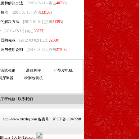
乱跳和解决办法
[2015-05-21] (点击
40783
)
和校准
[2015-08-18] (点击
33133
)
来的解决方法
[2015-02-04] (点击
31393
)
责
[2011-12-31] (点击
30775
)
衡器的先驱
[2012-03-02] (点击
29360
)
原理与使用说明
[2018-08-22] (点击
27948
)
低温试验箱
装载机秤
小型发电机
属探测器
粉剂包装机
电子秤维修
|
联系我们
www.ytczhq.com 备案号：
沪ICP备11048998
na_1001@126.com