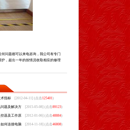
任何问题都可以来电咨询，我公司有专门
维护，超出一年的按情况收取相应的修理
技术指标
[2012-04-11] (点击
125401
)
见问题及解决方
[2015-05-08] (点击
89123
)
遥控器及工作原
[2012-01-06] (点击
48884
)
器如何连接电脑
[2014-11-18] (点击
46808
)