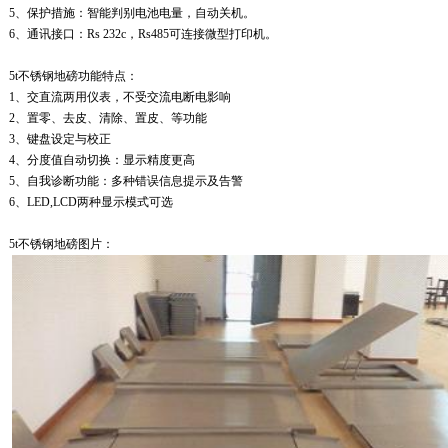
5、
保护措施：智能判别电池电量，自动关机。
6、
通讯接口：Rs 232c，Rs485可连接微型打印机。
5t
不锈钢地磅
功能特点：
1、交直流两用仪表，不受交流电断电影响
2、置零、去皮、清除、置皮、等功能
3、键盘设定与校正
4、分度值自动切换：显示精度更高
5、自我诊断功能：多种错误信息提示及告警
6、LED,LCD两种显示模式可选
5t
不锈钢地磅图片：