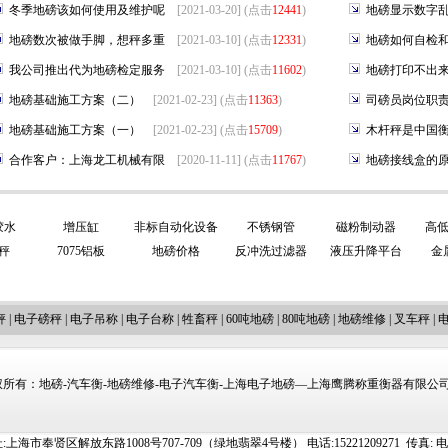
冬季地磅该如何使用及维护呢
[2021-03-20] (点击
12441
)
地磅显示数字
地磅数次被做手脚，想秤多重
[2021-03-10] (点击
12331
)
地磅如何自检
我公司推出代为地磅检定服务
[2021-03-10] (点击
11602
)
地磅打印不出
地磅基础施工方案（二）
[2021-02-23] (点击
11363
)
司磅员岗位职
地磅基础施工方案（一）
[2021-02-23] (点击
15709
)
木杆秤是中国
合作客户：上海龙工机械有限
[2020-11-11] (点击
11767
)
地磅接线盒的
胶水
增压缸
非标自动化设备
不锈钢管
磁粉制动器
高
秤
7075铝板
地磅价格
反冲洗过滤器
液压升降平台
金
秤
|
电子磅秤
|
电子吊称
|
电子台称
|
牲畜秤
|
60吨地磅
|
80吨地磅
|
地磅维修
|
叉车秤
|
所有：地磅-汽车衡-地磅维修-电子汽车衡-上海电子地磅—上海鹰腾称重衡器有限公司 http://
上海市奉贤区解放东路1008号707-709（绿地翡翠4号楼） 电话:15221209271 传真: 电邮:ti