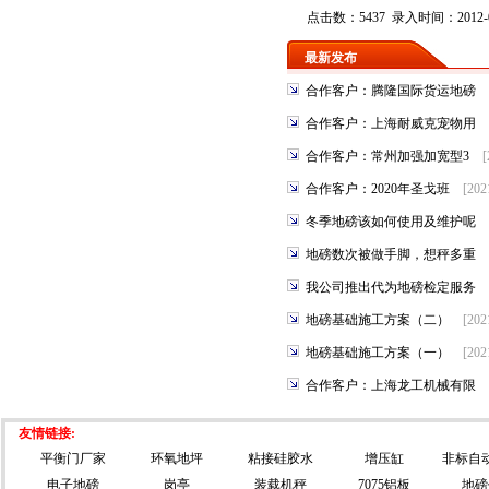
点击数：5437 录入时间：2012-0
最新发布
合作客户：腾隆国际货运地磅
合作客户：上海耐威克宠物用
合作客户：常州加强加宽型3
[
合作客户：2020年圣戈班
[202
冬季地磅该如何使用及维护呢
地磅数次被做手脚，想秤多重
我公司推出代为地磅检定服务
地磅基础施工方案（二）
[202
地磅基础施工方案（一）
[202
合作客户：上海龙工机械有限
友情链接:
平衡门厂家
环氧地坪
粘接硅胶水
增压缸
非标自
电子地磅
岗亭
装载机秤
7075铝板
地磅