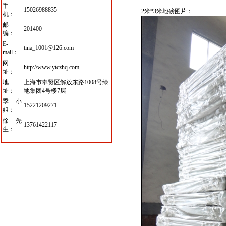
手
15026988835
2
米
*3
米
地
磅
图片：
机：
邮
201400
编：
E-
tina_1001@126.com
mail：
网
http://www.ytczhq.com
址：
地
上海市奉贤区解放东路1008号绿
址：
地集团4号楼7层
季小
15221209271
姐：
徐先
13761422117
生：