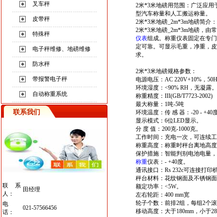
叉车秤
2
米
*3
米
地
磅
用范围：广泛应用
型汽车称量和人工搬运称量。
皮带秤
2
米
*3
米
地
磅
_2m*3m
地磅
简介：
2
米
*3
米
地
磅
_2m*3m
地磅
，由常
特殊秤
仪表
组成。称重仪表固定在专门
定可靠。可显示毛重，净重，皮
电子秤维修、地磅维修
求。
防水秤
2
米
*3
米
地
磅
规格参数：
带报警电子秤
电源电压：AC 220V+10%，50H
环境湿度：<90% RH，无凝露
自动称重系统
称重精度：III(GB/T7723-2002)
最大称量：1吨-5吨
联系我们
环境温度：传 感 器：-20 - +4
显示模式：6位LED显示。
分 度 值：200克-1000克。
工作时间：充电一次，可连续工
称重高度：称重时秤台离地高度1
保护措施：智能判别电池电量
称重
仪表：- +40度。
通讯接口：Rs 232c可连接打
秤台材料：花纹钢面及不锈钢
联系
额定功率：<5W。
田经理
人：
左右轮距：400 mm宽
轮子个数：前排2组，每组2个滚
电
021-57566456
移动高度：大于180mm，小于28
话：