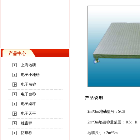
产品中心
上海地磅
电子小地磅
电子吊称
电子台称
产 品 说 明
电子桌秤
2m*3m
地磅
型号：SCS
电子天平
2m*3m
地磅
称量范围： 0.5t 1t 2t
牲畜秤
防爆称
地磅
尺寸：2m*3m