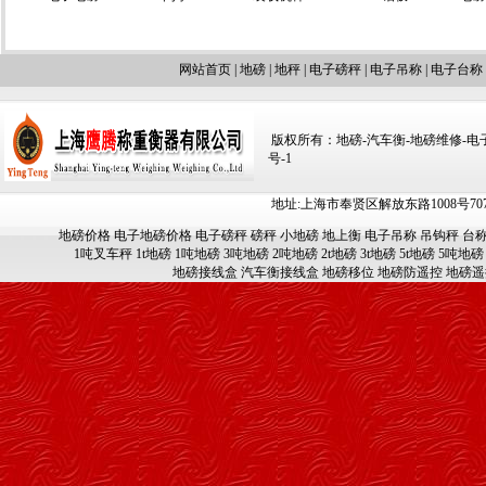
网站首页
|
地磅
|
地秤
|
电子磅秤
|
电子吊称
|
电子台称
版权所有：地磅-汽车衡-地磅维修-电子汽车
号-1
地址:上海市奉贤区解放东路1008号707-709
地磅价格
电子地磅价格
电子磅秤
磅秤
小地磅
地上衡
电子吊称
吊钩秤
台
1吨叉车秤
1t地磅
1吨地磅
3吨地磅
2吨地磅
2t地磅
3t地磅
5t地磅
5吨地磅
地磅接线盒
汽车衡接线盒
地磅移位
地磅防遥控
地磅遥