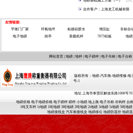
地磅基础施工方案（一）
[202
合作客户：上海龙工机械有限
友情链接:
平衡门厂家
环氧地坪
粘接硅胶水
增压缸
非标自
电子地磅
岗亭
装载机秤
7075铝板
地磅
网站首页
|
地磅
|
地秤
|
电子磅秤
|
电子吊称
|
电子台称
版权所有：地磅-汽车衡-地磅维修-电子汽车
号-1
地址:上海市奉贤区解放东路1008号707-709
地磅价格
电子地磅价格
电子磅秤
磅秤
小地磅
地上衡
电子吊称
吊钩秤
台
1吨叉车秤
1t地磅
1吨地磅
3吨地磅
2吨地磅
2t地磅
3t地磅
5t地磅
5吨地磅
地磅接线盒
汽车衡接线盒
地磅移位
地磅防遥控
地磅遥