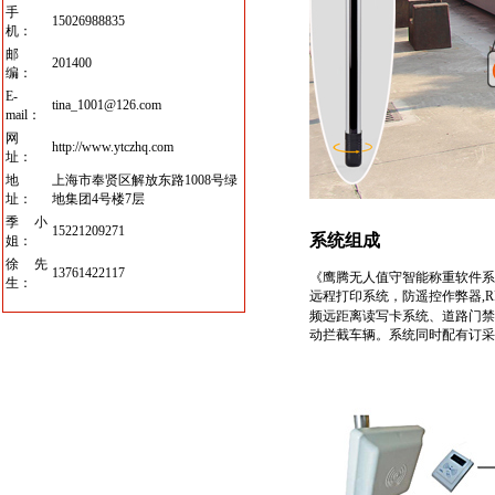
手
15026988835
机：
邮
201400
编：
E-
tina_1001@126.com
mail：
网
http://www.ytczhq.com
址：
地
上海市奉贤区解放东路1008号绿
址：
地集团4号楼7层
季小
15221209271
系统组成
姐：
徐先
13761422117
《
鹰腾
无人值守智能称重软件系
生：
远程打印系统，防遥控作弊器
,
频远距离读写卡系统、道路门禁
动拦截车辆。系统同时配有订采