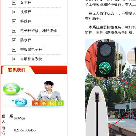
叉车秤
了工作效率和经济效益。有人工
皮带秤
在无人值守状态下，不需要人
有利助手。
特殊秤
本系统由
监控摄像头
、栏杆机
电子秤维修、地磅维修
监控、车牌识别摄像头
等组成。
防水秤
带报警电子秤
自动称重系统
联系我们
联系
田经理
人：
电
021-57566456
话：