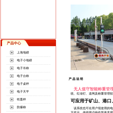
产品中心
上海地磅
电子小地磅
电子吊称
电子台称
产 品 说 明
电子桌秤
无人值守智能称重管
电子天平
统、红绿灯、道闸及称重管理软
牲畜秤
可应用于矿山、港口
防爆称
该系统也可在用户现使用的电
文提示，使得用户操作简单直观