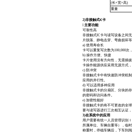
(长×宽×高)
重量
2)
非接触式
卡
IC
l
主要功能
可靠性高
非接触式
IC卡与读写设备之间
片脱落、静电击穿、弯曲损坏等
a)
使用寿命长
卡可以重复写次数为
100,00
b)
操作方便、快捷
卡片使用没有方向性，无需插拔
卡操作能源供应采用无源方式，
c)
防冲突
非接触式卡中有快速防冲突机制
应用的并行性。
d)
可以适用多种应用
非接触式卡的分扇区、分块的存
的密码和访问条件。
e)
加密性能好
非接触式卡的有不可更改的全球
要与读写器进行三次相互认证，
3)
在系统中的应用
用户需要有统一人员管理识别Ｉ
所属单位、车辆自重等），临时
称重时，停稳车辆后，下车到阅