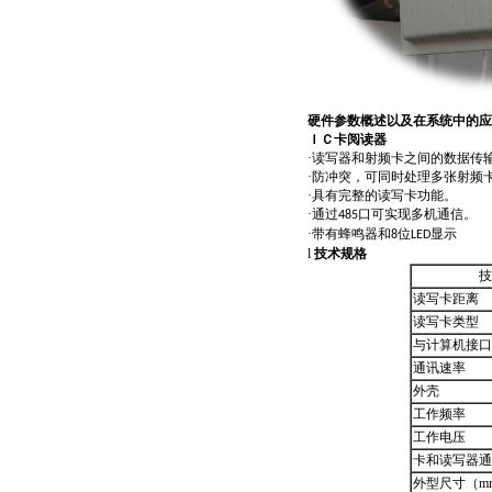
硬件参数概述以及在系统中的应
ＩＣ卡阅读器
·
读写器和射频卡之间的数据传
·
防冲突，可同时处理多张射频
·
具有完整的读写卡功能。
·
通过
口可实现多机通信。
485
·
带有蜂鸣器和
位
显示
8
LED
l
技术规格
技
读写卡距离
读写卡类型
与计算机接口
通讯速率
外壳
工作频率
工作电压
卡和读写器通
外型尺寸（m