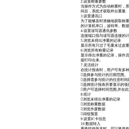
2.设置称重参数
当操作方式为自动称重时，
间后，系统才获取秤台重量.
3.设置通讯口
为了能够及时准确地获取称
的计算机串口，波特率、数
4.设置读写器通讯参数
连接端口指与读写器连接的
5.浏览未得出净重的记录
显示所有只过了毛重未过皮
6.浏览所有称重记录
显示得出净重的记录，操作
据打印出来。
7.灵活统计
在统计报表时，用户可有多
选择参与统计的日期范围。
选择需参与统计的任意时间
选择统计报表所要显示的项
用户可选择时间范围,并在
8.统计
浏览未得出净重的记录
浏览称重数据
浏览作废数据
词组预置
9.设置IC卡信息
10.数据转入
更换软件版本时，可以将原