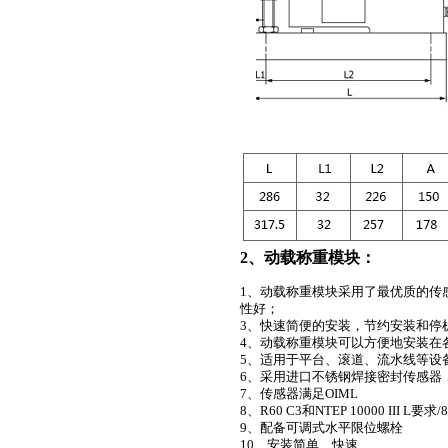
2、动载称重模块：
1、动
载称重模块采用了最优质的传
性好；
3、快速简便的安装，节约安装和停
4、
动载称重模块可以方便地安装在
5、适用于平台、滚道、流水线等设
6、采用进口不锈钢焊接密封传感器
7、
传感器满足
OIML
8、R60 C3
和
NTEP 10000 III L
要求/
9、配备可调式水平限位螺栓
10、
安装简单、快速