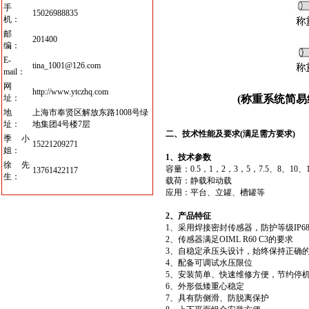
手
15026988835
机：
邮
201400
编：
E-
tina_1001@126.com
mail：
网
http://www.ytczhq.com
址：
(称重系统简易结
地
上海市奉贤区解放东路1008号绿
址：
地集团4号楼7层
二、技术性能及要求(满足需方要求)
季小
15221209271
姐：
1、技术参数
徐先
容量：0.5，1，2，3，5，7.5、8、10、1
13761422117
生：
载荷：静载和动载
应用：平台、立罐、槽罐等
2、产品特征
1、采用焊接密封传感器，防护等级IP
2、传感器满足OIML R60 C3的要求
3、自稳定承压头设计，始终保持正确
4、配备可调试水压限位
5、安装简单、快速维修方便，节约停
6、外形低矮重心稳定
7、具有防侧滑、防脱离保护