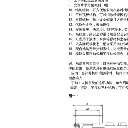
8、上下平面组合安装方便
9、允许水平方位倾斜±3度
10、结构独特，可方便
11、三种顶板结构，可以消除槽罐因
12、支撑螺栓，防止设备倾覆且方便维
13、优质合金钢，表面镀镍
14、安装简单、快速/14、维护方便，
15、高精度，高安全称重传感器配合安
16、可应用于液体，粉体等原材料之存
17、依实际现场状态，配合采用3组或
18、配合选购定量控制系统，达成定
19、模块采用浮动式和半浮动式组合
20、系统具有全自动，自动和手动功
件的发生，使系统具有更强的应变能力
自动：当计算机出现故障时，切掉计算
键盘输入。
手动：去掉系统的连锁功能，单台启动
固定、浮动、半浮动三种结构，可在
图一：