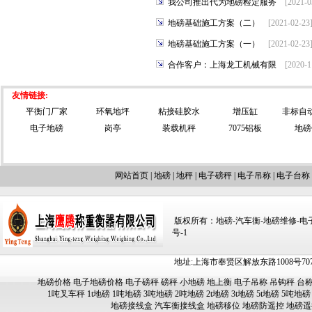
我公司推出代为地磅检定服务
[2021-
地磅基础施工方案（二）
[2021-02-2
地磅基础施工方案（一）
[2021-02-2
合作客户：上海龙工机械有限
[2020-
友情链接:
平衡门厂家
环氧地坪
粘接硅胶水
增压缸
非标自
电子地磅
岗亭
装载机秤
7075铝板
地磅
网站首页
|
地磅
|
地秤
|
电子磅秤
|
电子吊称
|
电子台称
版权所有：地磅-汽车衡-地磅维修-电子汽车
号-1
地址:上海市奉贤区解放东路1008号707-709
地磅价格
电子地磅价格
电子磅秤
磅秤
小地磅
地上衡
电子吊称
吊钩秤
台
1吨叉车秤
1t地磅
1吨地磅
3吨地磅
2吨地磅
2t地磅
3t地磅
5t地磅
5吨地磅
地磅接线盒
汽车衡接线盒
地磅移位
地磅防遥控
地磅遥