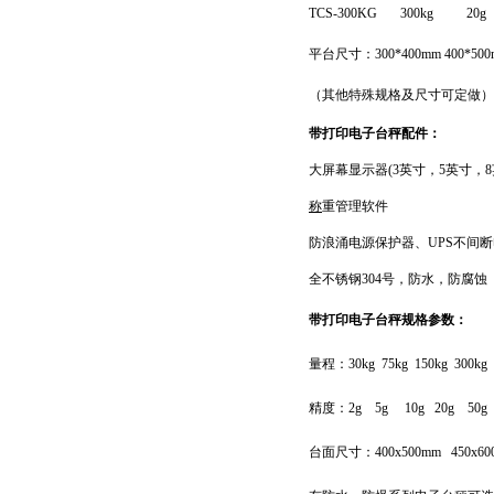
TCS-300KG 300kg 20g 
平台尺寸：
300*400mm 400*50
（其他特殊规格及尺寸可定做）
带打印电子台秤
配件：
大屏幕显示器
(3
英寸，
5
英寸，
8
称
重管理软件
防浪涌电源保护器、
UPS
不间断
全不锈钢
304
号，防水，防腐蚀
带打印电子台秤
规格参数：
量程：
30kg
75kg
150kg
300kg
精度：
2g
5g
10g
20g
50g
台面尺寸：
400x500mm
450x6