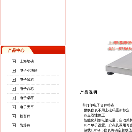
产品中心
上海地磅
电子小地磅
电子吊称
电子台称
产 品 说 明
电子桌秤
带打印电子台秤
特点：
电子天平
·更换仪表不用上砝码重新标定
·四点线性修正
牲畜秤
·智能化判别电池电量，自动关
防爆称
·10个单价设置、贮存及调用可
·超载130%F.S仪表将锁定超载