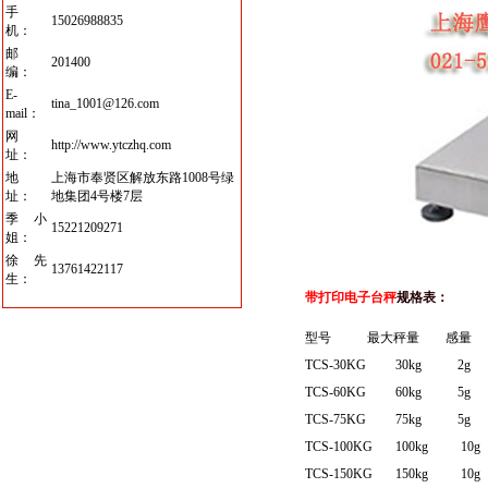
手
15026988835
机：
邮
201400
编：
E-
tina_1001@126.com
mail：
网
http://www.ytczhq.com
址：
地
上海市奉贤区解放东路1008号绿
址：
地集团4号楼7层
季小
15221209271
姐：
徐先
13761422117
生：
带打印电子台秤
规格表：
型号
最大秤量
感量
TCS-30KG 30kg 2g 1/
TCS-60KG 60kg 5g 1/
TCS-75KG 75kg 5g 1/
TCS-100KG 100kg 10g 
TCS-150KG 150kg 10g 