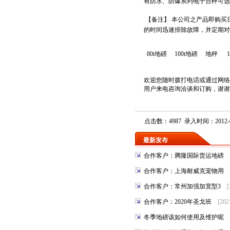
有防水、防爆系列电子台秤可选
【备注】 本公司之产品即购
的时间迅速排除故障，并定期对
80t
地磅
100t
地磅
地秤
1
欢迎您随时拨打电话或通过网络
用户来电咨询洽谈和订购
点击数：4987 录入时间：2012-0
最新发布
合作客户：腾隆国际货运地磅
合作客户：上海耐威克宠物用
合作客户：常州加强加宽型3
[
合作客户：2020年圣戈班
[202
冬季地磅该如何使用及维护呢