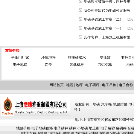
地磅数次被做手脚，想秤多重
我公司推出代为地磅检定服务
地磅基础施工方案（二）
[202
地磅基础施工方案（一）
[202
合作客户：上海龙工机械有限
友情链接:
平衡门厂家
环氧地坪
粘接硅胶水
增压缸
非标自
电子地磅
岗亭
装载机秤
7075铝板
地磅
网站首页
|
地磅
|
地秤
|
电子磅秤
|
电子吊称
|
电子台称
版权所有：地磅-汽车衡-地磅维修-电子汽车
号-1
地址:上海市奉贤区解放东路1008号707-709
地磅价格
电子地磅价格
电子磅秤
磅秤
小地磅
地上衡
电子吊称
吊钩秤
台
1吨叉车秤
1t地磅
1吨地磅
3吨地磅
2吨地磅
2t地磅
3t地磅
5t地磅
5吨地磅