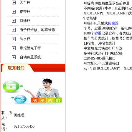
叉车秤
·可提商10倍精度显示当前称量
·不间断(实用)时钟：真正的约
皮带秤
·XK315A6(P)、XK315A6H
个功能键
特殊秤
·可接1-16只桥式
传感器
·车号、皮重500辆贮存，断电保
电子秤维修、地磅维修
·1000个
称重
记录贮存；各类统
·按车号分类统计；按货号分类
防水秤
·日报表、月报表统计
带报警电子秤
·中文填充式快速打印可选
·多种针式24针打印机配接
自动称重系统
·二路RS-485通讯接口
·可增配RS-485通讯接口
联系我们
·kg-t可选19.XK315A6(P)
联系
田经理
人：
电
021-57566456
话：