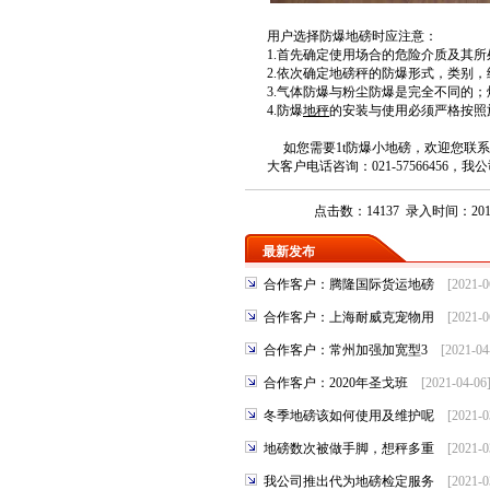
用户选
择防爆地磅
时应注意：
1.首先确定使用场合的危险介质及其所
2.依次确定
地磅秤
的防爆形式，类别，
3.气体防爆与粉尘防爆是完全不同的
4.防爆
地秤
的安装与使用必须严格按照
如您需要
1t
防爆小地磅，欢迎您联系
大客户电话咨询：
021-575664
点击数：14137 录入时间：2012-
最新发布
合作客户：腾隆国际货运地磅
[2021-
合作客户：上海耐威克宠物用
[2021-
合作客户：常州加强加宽型3
[2021-0
合作客户：2020年圣戈班
[2021-04-0
冬季地磅该如何使用及维护呢
[2021-
地磅数次被做手脚，想秤多重
[2021-
我公司推出代为地磅检定服务
[2021-