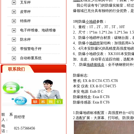
地磅
必须至少控制
其
中的一个因素，即
叉车秤
我
公司设有专门的防爆实验室，
经过
爆领域已充分
具有独
特
的行业优势
，是
皮带秤
特殊秤
1吨
防爆
小地磅
参数
：
1、
量程：1T
，
2T
，
3T
，
5T
，
10T
电子秤维修、地磅维修
2、
尺寸：1*1m
1.2*1.2m
1.2*1.5m
1.
3
、防爆小地磅秤台材质：碳钢台面，
防水秤
4
、防爆小
地磅秤
架结构：加强筋用4-
5
、4只本安防爆SQB高精度高强度
地磅
带报警电子秤
6
、防爆小地磅
仪表
： XK3101本
自动称重系统
加、去皮、自动零点追踪功能，选配本
7、
.防爆
地磅
接线
盒
：全不锈钢密封外
联系我们
防爆标志:
整 机: EX ib II CT4 /CT5 /CT6
本安 仪表: EX ib II CT4/CT5
本安 电源: Exib II C
防爆接线
盒
: Exia II CT6
防爆传感器: Exia II CT6
1.
防爆
地磅标准配置：高强度秤台+4只
联系
田经理
2.选配扩展：大屏幕、打印机、防浪涌
人：
电
021-57566456
话：