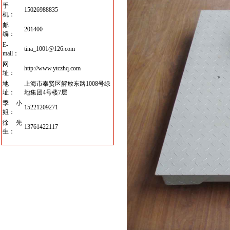
手
15026988835
机：
邮
201400
编：
E-
tina_1001@126.com
mail：
网
http://www.ytczhq.com
址：
地
上海市奉贤区解放东路1008号绿
址：
地集团4号楼7层
季小
15221209271
姐：
徐先
13761422117
生：