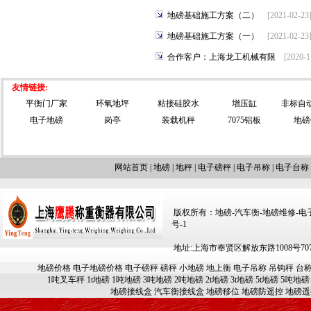
地磅基础施工方案（二）
[2021-02-2
地磅基础施工方案（一）
[2021-02-2
合作客户：上海龙工机械有限
[2020-
友情链接:
平衡门厂家
环氧地坪
粘接硅胶水
增压缸
非标自
电子地磅
岗亭
装载机秤
7075铝板
地磅
网站首页
|
地磅
|
地秤
|
电子磅秤
|
电子吊称
|
电子台称
版权所有：地磅-汽车衡-地磅维修-电子汽车
号-1
地址:上海市奉贤区解放东路1008号707-709
地磅价格
电子地磅价格
电子磅秤
磅秤
小地磅
地上衡
电子吊称
吊钩秤
台
1吨叉车秤
1t地磅
1吨地磅
3吨地磅
2吨地磅
2t地磅
3t地磅
5t地磅
5吨地磅
地磅接线盒
汽车衡接线盒
地磅移位
地磅防遥控
地磅遥