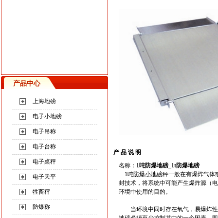
产品中心
上海地磅
电子小地磅
电子吊称
电子台称
产 品 说 明
电子桌秤
名称：
1
吨防爆地磅
_1t
防爆地磅
1吨
防爆小地磅
秤
一般
在有爆炸气体
电子天平
封技术，将系统中可能产生爆炸源（电
牲畜秤
环境中使用的目的。
防爆称
当环境中同时存在氧气，
易
爆
炸
性