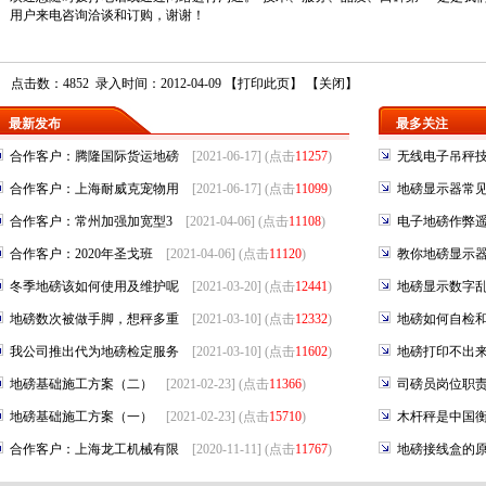
用户来电咨询洽谈和订购，谢谢！
点击数：4852 录入时间：2012-04-09 【
打印此页
】 【
关闭
】
最新发布
最多关注
合作客户：腾隆国际货运地磅
[2021-06-17] (点击
11257
)
无线电子吊秤
合作客户：上海耐威克宠物用
[2021-06-17] (点击
11099
)
地磅显示器常
合作客户：常州加强加宽型3
[2021-04-06] (点击
11108
)
电子地磅作弊
合作客户：2020年圣戈班
[2021-04-06] (点击
11120
)
教你地磅显示
冬季地磅该如何使用及维护呢
[2021-03-20] (点击
12441
)
地磅显示数字
地磅数次被做手脚，想秤多重
[2021-03-10] (点击
12332
)
地磅如何自检
我公司推出代为地磅检定服务
[2021-03-10] (点击
11602
)
地磅打印不出
地磅基础施工方案（二）
[2021-02-23] (点击
11366
)
司磅员岗位职
地磅基础施工方案（一）
[2021-02-23] (点击
15710
)
木杆秤是中国
合作客户：上海龙工机械有限
[2020-11-11] (点击
11767
)
地磅接线盒的