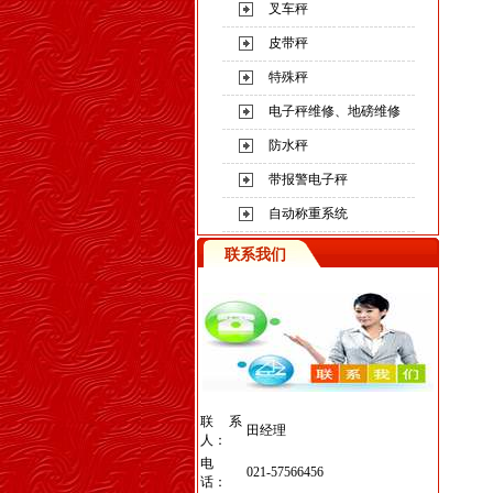
叉车秤
皮带秤
特殊秤
电子秤维修、地磅维修
防水秤
带报警电子秤
自动称重系统
联系我们
联系
田经理
人：
电
021-57566456
话：