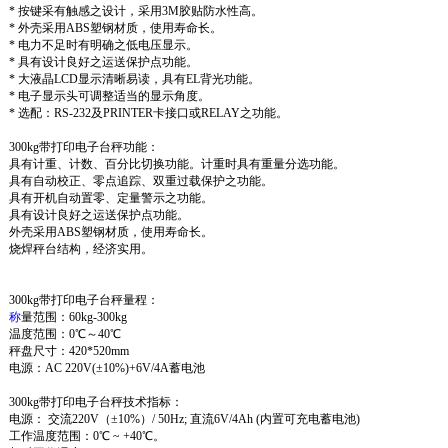
* 按键采有触感之设计，采用3M胶贴防水性高。
* 外壳采用ABS塑钢材质，使用寿命长。
* 电力不足时有明确之低电压显示。
* 具有设计良好之运送保护点功能。
* 大液晶LCD显示清晰易读，具有EL背光功能。
* 电子显示头可调整适当的显示角度。
* 选配：RS-232及PRINTER卡接口或RELAY之功能。
300kg带打印电子台秤
功能：
具有计重、计数、百分比切换功能。计重时具有重量分选功能。
具有自动校正、零点追踪、双重过载保护之功能。
具有开机自动置零、定量警示之功能。
具有设计良好之运送保护点功能。
外壳采用ABS塑钢材质，使用寿命长。
烧焊秤台结构，经济实用。
300kg
带打印电子台秤
量程：
称
量范围：60kg-300kg
温度范围：0℃～40℃
秤盘尺寸：420*520mm
电源：AC 220V(±10%)+6V/4A蓄电池
300kg
带打印电子台秤
技术指标：
电源： 交流220V（±10%）/ 50Hz; 直流6V/4Ah (内置可充电蓄电池)
工作温度范围：0℃ ~ +40℃。