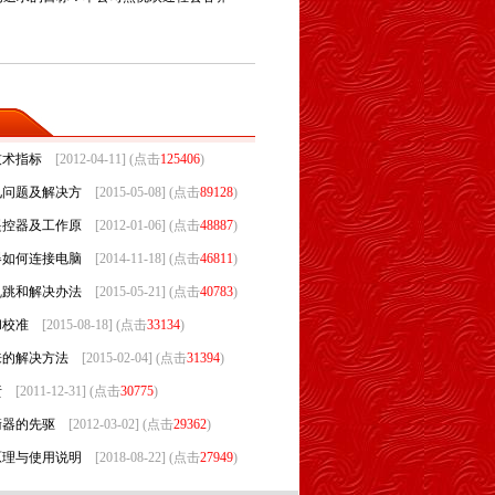
技术指标
[2012-04-11] (点击
125406
)
见问题及解决方
[2015-05-08] (点击
89128
)
遥控器及工作原
[2012-01-06] (点击
48887
)
器如何连接电脑
[2014-11-18] (点击
46811
)
乱跳和解决办法
[2015-05-21] (点击
40783
)
和校准
[2015-08-18] (点击
33134
)
来的解决方法
[2015-02-04] (点击
31394
)
责
[2011-12-31] (点击
30775
)
衡器的先驱
[2012-03-02] (点击
29362
)
原理与使用说明
[2018-08-22] (点击
27949
)