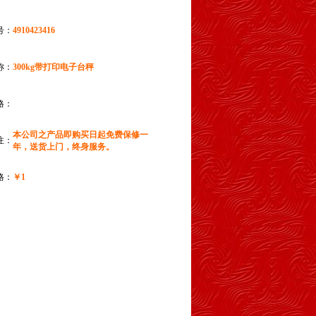
号：
4910423416
称：
300kg带打印电子台秤
格：
本公司之产品即购买日起免费保修一
注：
年，送货上门，终身服务。
格：
￥1