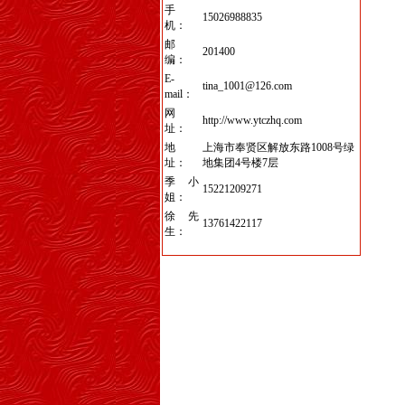
手
15026988835
机：
邮
201400
编：
E-
tina_1001@126.com
mail：
网
http://www.ytczhq.com
址：
地
上海市奉贤区解放东路1008号绿
址：
地集团4号楼7层
季小
15221209271
姐：
徐先
13761422117
生：