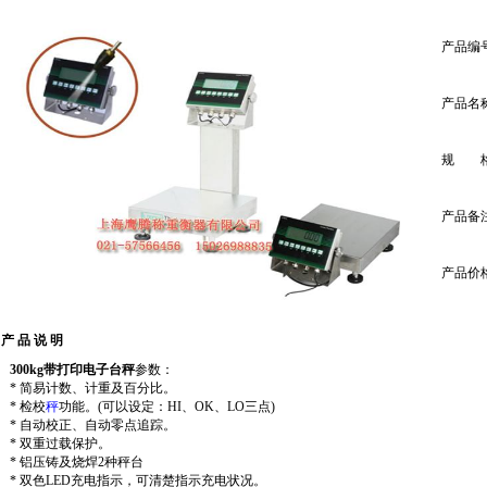
产品编
产品名
规 
产品备
产品价
产 品 说 明
300kg
带打印电子台秤
参数：
* 简易计数、计重及百分比。
* 检校
秤
功能。(可以设定：HI、OK、LO三点)
* 自动校正、自动零点追踪。
* 双重过载保护。
* 铝压铸及烧焊2种秤台
* 双色LED充电指示，可清楚指示充电状况。