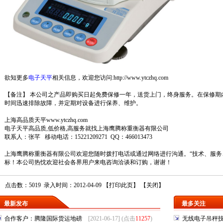
欲知更多
电子天平
相关信息，欢迎您访问:
http://www.ytczhq.com
【备注】 本公司之产品即购买日起免费保修一年，送货上门，终身服务。在保修期
时间迅速排除故障，并定期对设备进行保养、维护。
上海高品质天平
www.ytczhq.com
电子
天平
高品质,低价格,高服务就找
上海鹰腾
称重衡器有限公司
联系人：张芊 移动电话：15221209271 QQ：466013473
上海鹰腾称重衡器有限公司
欢迎您随时拨打电话或通过网络进行沟通。“技术、服务
标！本公司热忱欢迎社会各界用户来电咨询洽谈和订购，谢谢！
点击数：5019 录入时间：2012-04-09 【
打印此页
】 【
关闭
】
最新发布
最多关注
合作客户：腾隆国际货运地磅
[2021-06-17] (点击
11257
)
无线电子吊秤