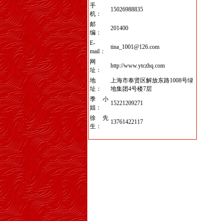
手
15026988835
机：
邮
201400
编：
E-
tina_1001@126.com
mail：
网
http://www.ytczhq.com
址：
地
上海市奉贤区解放东路1008号绿
址：
地集团4号楼7层
季小
15221209271
姐：
徐先
13761422117
生：