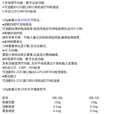
3.环境调节功能，数字去皮功能
4.可选配RS232接口和计算机或打印机相连
5.符合GLP/GMP/ISO标准
120g称量
日本AND天平
特点：
●选配内部可充电电池
可选配轻便的电池装置,电池充电后可持续使用长达10个小时。
●单键自动外校
操作简单方便，可输入修正后的校准砝码值,确保校准精度。
●多种称重单位
13种重量单位及计数,百分比模式。
●ACAI功能
重新计算样品单位重量,以提高计数精确度。
●环境调节功能，数字去皮功能
具有灵敏度调节功能, 允许手动或通过计算机输入皮重值。
●符合GLP、GMP、ISO标准
可选配RS-232C接口输出GLP\GMP\ISO校准报告。
●通讯接口
可选配RS-232C接口和计算机或打印机连接。
120g称量日本AND天平规格型号
型号
HR-200
HR-120
称重范围
210g
120g
读数精度
0.1mg
0.1mg
重复精度
0.1mg
0.1mg