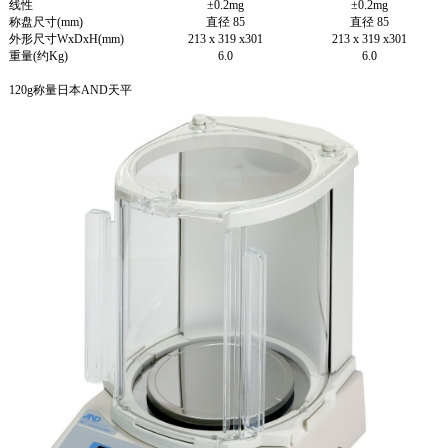
线性
±0.2mg
±0.2mg
称盘尺寸(mm)
直径 85
直径 85
外形尺寸
WxDxH(mm)
213 x 319 x301
213 x 319 x301
重量(约Kg)
6.0
6.0
120g称量日本AND天平