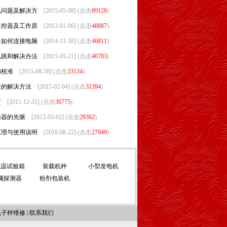
见问题及解决方
[2015-05-08] (点击
89128
)
遥控器及工作原
[2012-01-06] (点击
48887
)
器如何连接电脑
[2014-11-18] (点击
46811
)
乱跳和解决办法
[2015-05-21] (点击
40783
)
和校准
[2015-08-18] (点击
33134
)
来的解决方法
[2015-02-04] (点击
31394
)
责
[2011-12-31] (点击
30775
)
衡器的先驱
[2012-03-02] (点击
29362
)
原理与使用说明
[2018-08-22] (点击
27949
)
低温试验箱
装载机秤
小型发电机
属探测器
粉剂包装机
电子秤维修
|
联系我们