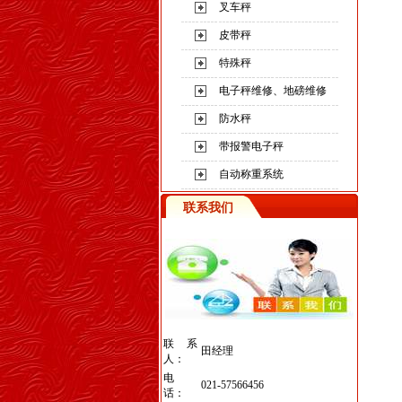
叉车秤
皮带秤
特殊秤
电子秤维修、地磅维修
防水秤
带报警电子秤
自动称重系统
联系我们
联系
田经理
人：
电
021-57566456
话：