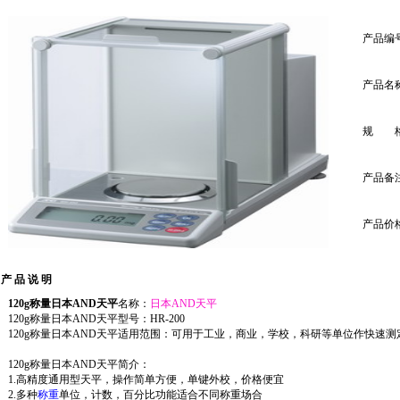
产品编
产品名
规 
产品备
产品价
产 品 说 明
120g称量日本AND天平
名称：
日本AND天平
120g称量日本AND天平型号：HR-200
120g称量日本AND天平适用范围：可用于工业，商业，学校，科研等单位作快速
120g称量日本AND天平简介：
1.高精度通用型天平，操作简单方便，单键外校，价格便宜
2.多种
称重
单位，计数，百分比功能适合不同称重场合