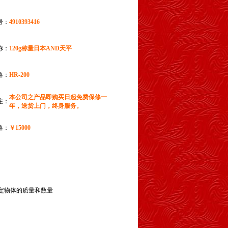
号：
4910393416
称：
120g称量日本AND天平
格：
HR-200
本公司之产品即购买日起免费保修一
注：
年，送货上门，终身服务。
格：
￥15000
测定物体的质量和数量