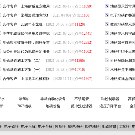
合作客户：上海耐威克宠物用
[2021-06-17] (点击
11099
)
地磅显示器常
合作客户：常州加强加宽型3
[2021-04-06] (点击
11108
)
电子地磅作弊
合作客户：2020年圣戈班
[2021-04-06] (点击
11120
)
教你地磅显示
冬季地磅该如何使用及维护呢
[2021-03-20] (点击
12441
)
地磅显示数字
地磅数次被做手脚，想秤多重
[2021-03-10] (点击
12332
)
地磅如何自检
我公司推出代为地磅检定服务
[2021-03-10] (点击
11602
)
地磅打印不出
地磅基础施工方案（二）
[2021-02-23] (点击
11366
)
司磅员岗位职
地磅基础施工方案（一）
[2021-02-23] (点击
15710
)
木杆秤是中国
合作客户：上海龙工机械有限
[2020-11-11] (点击
11767
)
地磅接线盒的
胶水
增压缸
非标自动化设备
不锈钢管
磁粉制动器
高
秤
7075铝板
地磅价格
反冲洗过滤器
液压升降平台
金
秤
|
电子磅秤
|
电子吊称
|
电子台称
|
牲畜秤
|
60吨地磅
|
80吨地磅
|
地磅维修
|
叉车秤
|