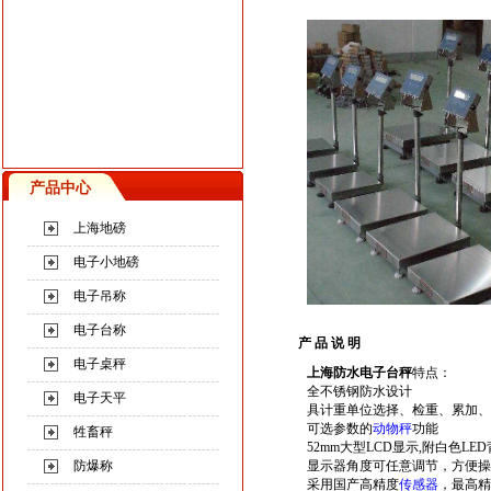
产品中心
上海地磅
电子小地磅
电子吊称
电子台称
产 品 说 明
电子桌秤
上海防水电子台秤
特点：
全不锈钢防水设计
电子天平
具计重单位选择、检重、累加、
可选参数的
动物秤
功能
牲畜秤
52mm大型LCD显示,附白色LE
防爆称
显示器角度可任意调节，方便
采用国产高精度
传感器
，最高精度