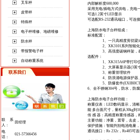
叉车秤
内部解析度600,000
采用充电/插电方式供电，充电一
皮带秤
可选1.2英寸LED显示
可选配RS-232通讯端口，可
特殊秤
上海防水电子台秤
组成：
电子秤维修、地磅维修
标准配置：
1、一只高精度剪切梁
防水秤
2、XK3101系列智能化
带报警电子秤
3、高强度碳钢秤架，表面
选配件：
自动称重系统
1、XK315A6P带打印
2、大屏幕显示器(3英寸，
联系我们
3、称重管理软件
4、防浪涌电源保护器、U
5、防爆套件(EXIBIICT4/CT
6、全不锈钢304号，防水，防
上海防水电子台秤
功能：
称重仪表：LED数码显示，清
能 多台面尺寸，量程从30kg到
传 感 器：高精度称重传感器，
联系
主要功能：净重，置零，去皮，
田经理
人：
保护措施：智能判别电池电量，
通讯接口：Rs 232c，Rs485
电
021-57566456
话：