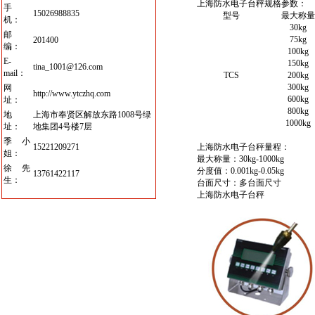
上海防水电子台秤
规格参数：
手
15026988835
型号
最大称量
机：
30kg
邮
75kg
201400
编：
100kg
E-
150kg
tina_1001@126.com
mail：
TCS
200kg
300kg
网
http://www.ytczhq.com
600kg
址：
800kg
地
上海市奉贤区解放东路1008号绿
1000kg
址：
地集团4号楼7层
季小
15221209271
上海防水电子台秤
量程：
姐：
最大称量：30kg-1000kg
徐先
分度值：0.001kg-0.05kg
13761422117
生：
台面尺寸：多台面尺寸
上海防水电子台秤