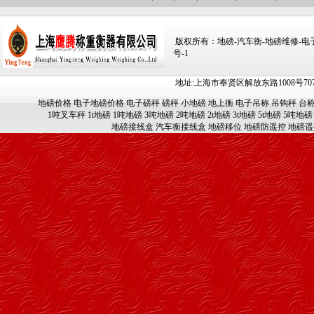
版权所有：地磅-汽车衡-地磅维修-电子汽车
号-1
地址:上海市奉贤区解放东路1008号707-709
地磅价格
电子地磅价格
电子磅秤
磅秤
小地磅
地上衡
电子吊称
吊钩秤
台
1吨叉车秤
1t地磅
1吨地磅
3吨地磅
2吨地磅
2t地磅
3t地磅
5t地磅
5吨地磅
地磅接线盒
汽车衡接线盒
地磅移位
地磅防遥控
地磅遥