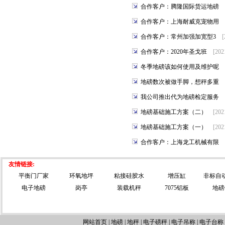
合作客户：腾隆国际货运地磅
合作客户：上海耐威克宠物用
合作客户：常州加强加宽型3
[
合作客户：2020年圣戈班
[202
冬季地磅该如何使用及维护呢
地磅数次被做手脚，想秤多重
我公司推出代为地磅检定服务
地磅基础施工方案（二）
[202
地磅基础施工方案（一）
[202
合作客户：上海龙工机械有限
友情链接:
平衡门厂家
环氧地坪
粘接硅胶水
增压缸
非标自
电子地磅
岗亭
装载机秤
7075铝板
地磅
网站首页
|
地磅
|
地秤
|
电子磅秤
|
电子吊称
|
电子台称