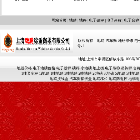
网站首页
|
地磅
|
地秤
|
电子磅秤
|
电子吊称
|
电子台称
版权所有：地磅-汽车衡-地磅维修-电子汽车
号-1
地址:上海市奉贤区解放东路1008号707-709
地磅价格
电子地磅价格
电子磅秤
磅秤
小地磅
地上衡
电子吊称
吊钩秤
台
1吨叉车秤
1t地磅
1吨地磅
3吨地磅
2吨地磅
2t地磅
3t地磅
5t地磅
5吨地磅
地磅接线盒
汽车衡接线盒
地磅移位
地磅防遥控
地磅遥