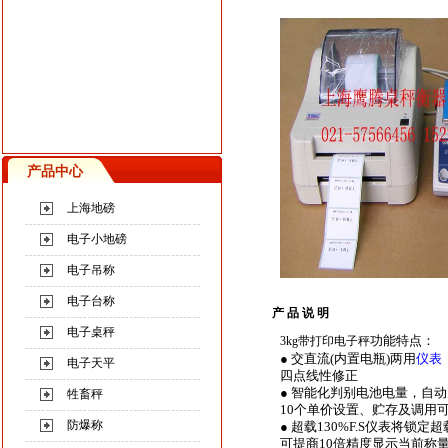
产品中心
上海地磅
电子小地磅
电子吊称
电子台称
产 品 说 明
电子桌秤
功能特点：
3kg
带打印电子秤
● 交直流(内置电瓶)两用
仪表
电子天平
四点线性修正
● 智能化判别电池电量，自
牲畜秤
10个单价设置、贮存及调用
防爆称
● 超载130%F.S仪表将锁定
可提商10倍精度显示当前称