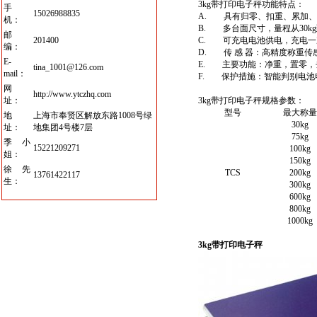
3kg带打印电子秤
功能特点：
手
15026988835
A. 具有归零、扣重、累加、
机：
B. 多台面尺寸，量程从30kg到
邮
201400
C. 可充电电池供电，充电一
编：
D. 传 感 器：高精度称重传
E-
E. 主要功能：净重，置零，
tina_1001@126.com
mail：
F. 保护措施：智能判别电池
网
http://www.ytczhq.com
址：
3kg带打印电子秤
规格参数：
型号
最大称量
地
上海市奉贤区解放东路1008号绿
30kg
址：
地集团4号楼7层
75kg
季小
15221209271
100kg
姐：
150kg
徐先
TCS
200kg
13761422117
生：
300kg
600kg
800kg
1000kg
3kg
带打印电子秤