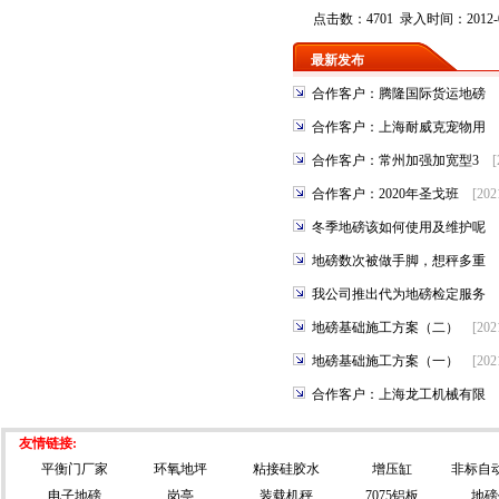
点击数：4701 录入时间：2012-0
最新发布
合作客户：腾隆国际货运地磅
合作客户：上海耐威克宠物用
合作客户：常州加强加宽型3
[
合作客户：2020年圣戈班
[202
冬季地磅该如何使用及维护呢
地磅数次被做手脚，想秤多重
我公司推出代为地磅检定服务
地磅基础施工方案（二）
[202
地磅基础施工方案（一）
[202
合作客户：上海龙工机械有限
友情链接:
平衡门厂家
环氧地坪
粘接硅胶水
增压缸
非标自
电子地磅
岗亭
装载机秤
7075铝板
地磅