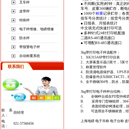
叉车秤
● 不间断(实用)时钟：真正
车号、皮重500辆贮存，断电
皮带秤
● 1000个
称重
记录贮存；各
按车号分类统计；按货号分
特殊秤
● 日报表、月报表统计
中文填充式快速打印可选
电子秤维修、地磅维修
● 多种针式24针打印机配接
二路RS-485通讯接口
防水秤
● 可增配RS-485通讯接口
带报警电子秤
3kg带打印电子秤
选配件：
自动称重系统
1、XK315A6P带打印仪表
2、大屏幕显示器(3英寸，5英寸
联系我们
3、称重管理软件
4、防浪涌电源保护器、UPS不
5、防爆套件(EXIBIICT4/CT5，EX
6、全不锈钢304号，防水，防
3kg带打印电子秤
秤台结构：
A. 全钢秤台或在PD型外框
B. 采用专门型钢组焊，30
C. 表面经喷砂烤漆处理，
联系
D. 可选用全不锈钢材质，经
田经理
人：
上海地磅
电子吊称
电子台称
皮
电
021-57566456
话：