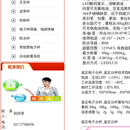
叉车秤
·LED数码显示，清晰易读，
·内置可充蓄电池，交直流两
皮带秤
·304不锈钢材质、抗干扰能
·具归零、扣重、累加、单位
特殊秤
·多台面尺寸，量程从30kg到1
·可充电电池供电，充电一次
电子秤维修、地磅维修
·准 确 度：符合JJG539-97
·使用电源：AC187～242V；
防水秤
·防水等级：IP68
带报警电子秤
·超载范围：125%F.S. 有效超载
·最大称量：30kg --1000kg。
自动称重系统
·分 度 值：0.001kg—0.05kg
·显示方式：LED/LCD
联系我们
嘉定电子台秤_嘉定台秤
技术指
电源：交流220V（±10%）/ 50H
工作温度范围：0℃ ~ +40℃。
相对工作湿度: ≤ 85% RH。
台面尺寸：350*450mm，450*60
嘉定电子台秤_嘉定台秤
量程与
量程:30kg、60kg、100kg、150kg
联系
误差感量:1g、2g、5g、10g、20g
田经理
人：
嘉定电子台秤
_
嘉定台秤
电
021-57566456
话：