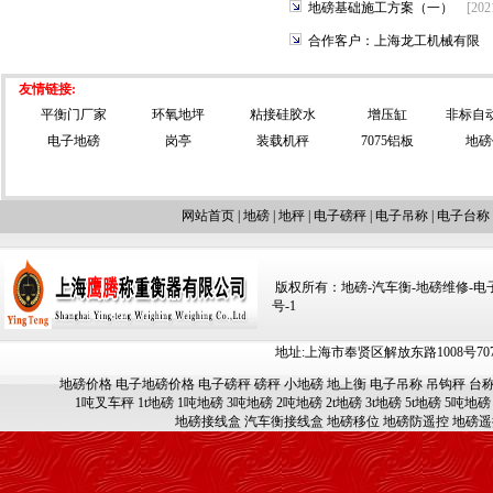
地磅基础施工方案（一）
[202
合作客户：上海龙工机械有限
友情链接:
平衡门厂家
环氧地坪
粘接硅胶水
增压缸
非标自
电子地磅
岗亭
装载机秤
7075铝板
地磅
网站首页
|
地磅
|
地秤
|
电子磅秤
|
电子吊称
|
电子台称
版权所有：地磅-汽车衡-地磅维修-电子汽车
号-1
地址:上海市奉贤区解放东路1008号707-709
地磅价格
电子地磅价格
电子磅秤
磅秤
小地磅
地上衡
电子吊称
吊钩秤
台
1吨叉车秤
1t地磅
1吨地磅
3吨地磅
2吨地磅
2t地磅
3t地磅
5t地磅
5吨地磅
地磅接线盒
汽车衡接线盒
地磅移位
地磅防遥控
地磅遥