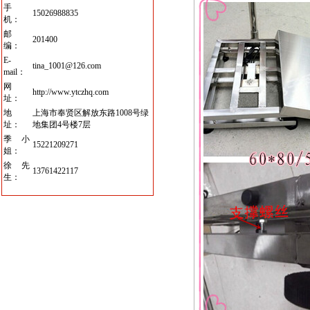
手
15026988835
机：
邮
201400
编：
E-
tina_1001@126.com
mail：
网
http://www.ytczhq.com
址：
地
上海市奉贤区解放东路1008号绿
址：
地集团4号楼7层
季小
15221209271
姐：
徐先
13761422117
生：