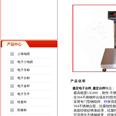
产品中心
上海地磅
电子小地磅
电子吊称
电子台称
产 品 说 明
电子桌秤
特点：
嘉定电子台秤
_
嘉定台秤
·最高精度1/6,000 ，附件
电子天平
·全304不锈钢秤台或在PD
·采用专门型钢组焊、
秤
体强
牲畜秤
·304不锈钢台面，抗腐蚀性
防爆称
·表面经喷砂烤漆处理，抗腐
·可选用全不锈钢材质，经抛