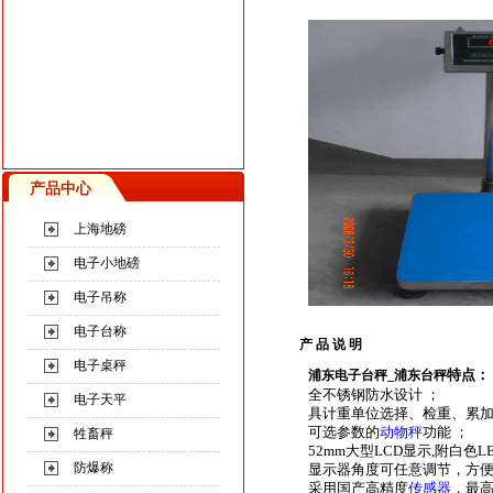
产品中心
上海地磅
电子小地磅
电子吊称
电子台称
产 品 说 明
电子桌秤
特点：
浦东电子台秤
_
浦东台秤
全不锈钢防水设计 ；
电子天平
具计重单位选择、检重、累加
可选参数的
动物秤
功能 ；
牲畜秤
52mm大型LCD显示,附白色
防爆称
显示器角度可任意调节，方
采用国产高精度
传感器
，最高精