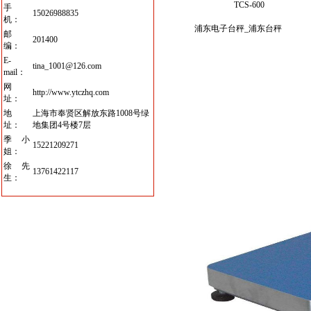
TCS-600
手
15026988835
机：
浦东电子台秤
_
浦东台秤
邮
201400
编：
E-
tina_1001@126.com
mail：
网
http://www.ytczhq.com
址：
地
上海市奉贤区解放东路1008号绿
址：
地集团4号楼7层
季小
15221209271
姐：
徐先
13761422117
生：