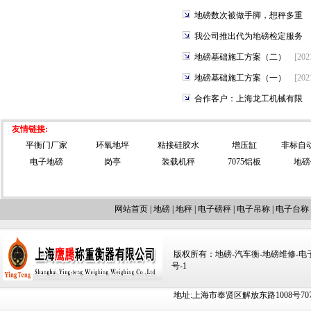
地磅数次被做手脚，想秤多重
我公司推出代为地磅检定服务
地磅基础施工方案（二）
[202
地磅基础施工方案（一）
[202
合作客户：上海龙工机械有限
友情链接:
平衡门厂家
环氧地坪
粘接硅胶水
增压缸
非标自
电子地磅
岗亭
装载机秤
7075铝板
地磅
网站首页
|
地磅
|
地秤
|
电子磅秤
|
电子吊称
|
电子台称
版权所有：地磅-汽车衡-地磅维修-电子汽车
号-1
地址:上海市奉贤区解放东路1008号707-709