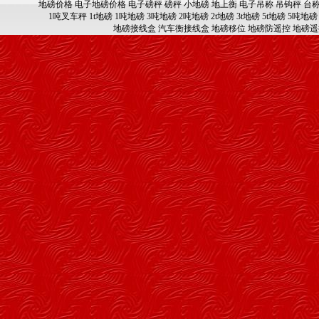
地磅价格
电子地磅价格
电子磅秤
磅秤
小地磅
地上衡
电子吊称
吊钩秤
台
1吨叉车秤
1t地磅
1吨地磅
3吨地磅
2吨地磅
2t地磅
3t地磅
5t地磅
5吨地磅
地磅接线盒
汽车衡接线盒
地磅移位
地磅防遥控
地磅遥