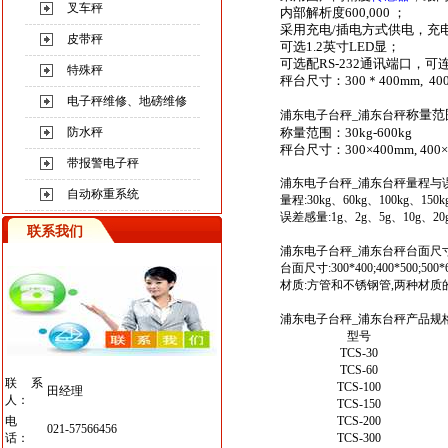
叉车秤
内部解析度600,000 ；
采用充电/插电方式供电，充
皮带秤
可选1.2英寸LED显；
可选配RS-232通讯端口，
特殊秤
秤台尺寸：300＊400mm, 400
电子秤维修、地磅维修
称量范
浦东电子台秤
_
浦东台秤
防水秤
称量范围：30kg-600kg
秤台尺寸：300×400mm, 400×5
带报警电子秤
浦东电子台秤_浦东台秤
量程与
自动称重系统
量程:30kg、60kg、100kg、150kg
误差感量:1g、2g、5g、10g、20g
联系我们
浦东电子台秤_浦东台秤
台面尺
台面尺寸:300*400;400*500;500*6
材质:方管和不锈钢管,两种材质
浦东电子台秤_浦东台秤
产品规
型号
TCS-30
TCS-60
联系
TCS-100
田经理
人：
TCS-150
电
TCS-200
021-57566456
话：
TCS-300