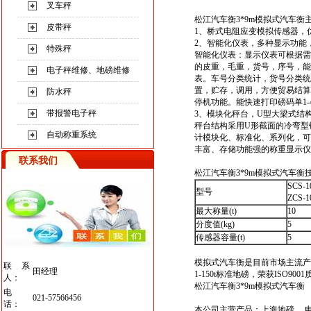
叉车秤
松江汽车衡3*9m
皮带秤
1、桥式电阻应变模拟传感器，
2、智能化仪表，多种显示功能
特殊秤
智能化仪表：显示仪表可根据需
的皮重，毛重，货号，序号，能储
电子秤维修、地磅维修
表。车号分类统计，货号分类统
置，贮存，调用，方便贸易结算
防水秤
停机功能。能快速打印磅码单1-
带报警电子秤
3、模块化秤台，U型大梁式结
秤台结构
采用U形截面的冷弯型
自动称重系统
计模块化、标准化、系列化，可
丰富、存储功能强的称重显示仪
联系我们
松江汽车衡3*9m模拟式汽车衡
SCS-1
型号
ZCS-1
最大称量(t)
10
分度值(kg)
5
传感器容量(t)
5
模拟式汽车
衡
是目前市场主流产
联系
田经理
1-150t标准地磅，荣获ISO9
人：
松江汽车衡3*9m模拟式汽车衡
电
021-57566456
话：
本公司主营产品：
上海地磅
，