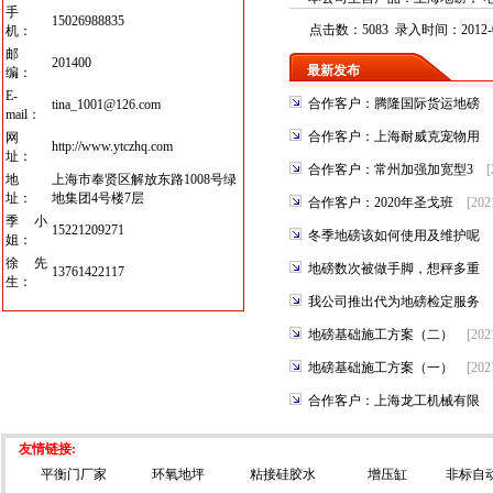
手
15026988835
点击数：5083 录入时间：2012-0
机：
邮
201400
最新发布
编：
E-
合作客户：腾隆国际货运地磅
tina_1001@126.com
mail：
合作客户：上海耐威克宠物用
网
http://www.ytczhq.com
址：
合作客户：常州加强加宽型3
[
地
上海市奉贤区解放东路1008号绿
址：
地集团4号楼7层
合作客户：2020年圣戈班
[202
季小
15221209271
冬季地磅该如何使用及维护呢
姐：
徐先
地磅数次被做手脚，想秤多重
13761422117
生：
我公司推出代为地磅检定服务
地磅基础施工方案（二）
[202
地磅基础施工方案（一）
[202
合作客户：上海龙工机械有限
友情链接:
平衡门厂家
环氧地坪
粘接硅胶水
增压缸
非标自