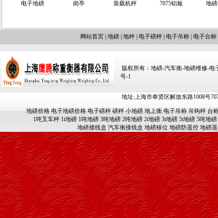
电子地磅
岗亭
装载机秤
7075铝板
地磅
网站首页
|
地磅
|
地秤
|
电子磅秤
|
电子吊称
|
电子台称
版权所有：地磅-汽车衡-地磅维修-电子汽车
号-1
地址:上海市奉贤区解放东路1008号707-709
地磅价格
电子地磅价格
电子磅秤
磅秤
小地磅
地上衡
电子吊称
吊钩秤
台
1吨叉车秤
1t地磅
1吨地磅
3吨地磅
2吨地磅
2t地磅
3t地磅
5t地磅
5吨地磅
地磅接线盒
汽车衡接线盒
地磅移位
地磅防遥控
地磅遥