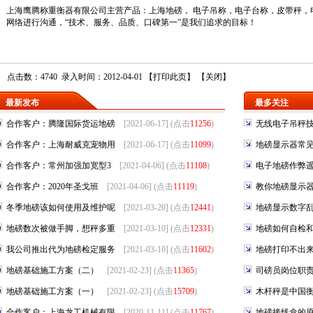
上海鹰腾称重衡器有限公司主营产品：
上海地磅
，
电子吊称
，
电子台称
，
皮带秤
，
网络进行沟通，“技术、服务、品质、口碑第一”是我们追求的目标！
点击数：4740 录入时间：2012-04-01 【
打印此页
】 【
关闭
】
最新发布
最多关注
合作客户：腾隆国际货运地磅
[2021-06-17] (点击
11256
)
无线电子吊秤
合作客户：上海耐威克宠物用
[2021-06-17] (点击
11099
)
地磅显示器常
合作客户：常州加强加宽型3
[2021-04-06] (点击
11108
)
电子地磅作弊
合作客户：2020年圣戈班
[2021-04-06] (点击
11119
)
教你地磅显示
冬季地磅该如何使用及维护呢
[2021-03-20] (点击
12441
)
地磅显示数字
地磅数次被做手脚，想秤多重
[2021-03-10] (点击
12331
)
地磅如何自检
我公司推出代为地磅检定服务
[2021-03-10] (点击
11602
)
地磅打印不出
地磅基础施工方案（二）
[2021-02-23] (点击
11365
)
司磅员岗位职
地磅基础施工方案（一）
[2021-02-23] (点击
15709
)
木杆秤是中国
合作客户：上海龙工机械有限
[2020-11-11] (点击
11767
)
地磅接线盒的