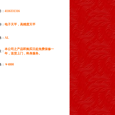
号：
4116331316
称：
电子天平，高精度天平
格：
AL
本公司之产品即购买日起免费保修一
注：
年，送货上门，终身服务。
格：
￥4800