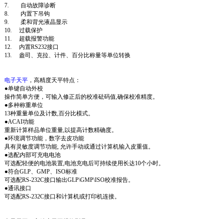
7. 自动故障诊断
8. 内置下吊钩
9. 柔和背光液晶显示
10. 过载保护
11. 超载报警功能
12. 内置RS232接口
13. 盎司、克拉、计件、百分比称量等单位转换
电子天平
，高精度天平特点：
●单键自动外校
操作简单方便，可输入修正后的校准砝码值,确保校准精度。
●多种称重单位
13种重量单位及计数,百分比模式。
●ACAI功能
重新计算样品单位重量,以提高计数精确度。
●环境调节功能，数字去皮功能
具有灵敏度调节功能, 允许手动或通过计算机输入皮重值。
●选配内部可充电电池
可选配轻便的电池装置,电池充电后可持续使用长达10个小时。
●符合GLP、GMP、ISO标准
可选配RS-232C接口输出GLP\GMP\ISO校准报告。
●通讯接口
可选配RS-232C接口和计算机或打印机连接。