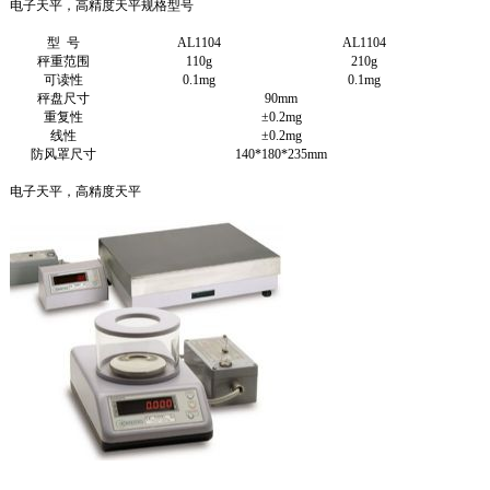
电子天平，高精度天平规格型号
型 号
AL1104
AL1104
秤重范围
110g
210g
可读性
0.1mg
0.1mg
秤盘尺寸
90mm
重复性
±0.2mg
线性
±0.2mg
防风罩尺寸
140*180*235mm
电子天平，高精度天平