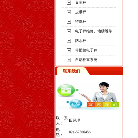
叉车秤
皮带秤
特殊秤
电子秤维修、地磅维修
防水秤
带报警电子秤
自动称重系统
联系我们
联系
田经理
人：
电
021-57566456
话：