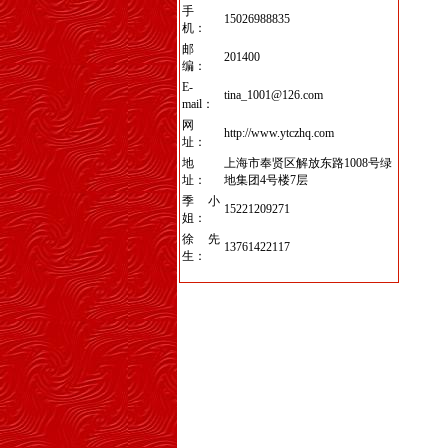
手
15026988835
机：
邮
201400
编：
E-
tina_1001@126.com
mail：
网
http://www.ytczhq.com
址：
地
上海市奉贤区解放东路1008号绿
址：
地集团4号楼7层
季小
15221209271
姐：
徐先
13761422117
生：