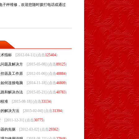
电子秤维修
，欢迎您随时拨打电话或通过
技术指标
[2012-04-11] (点击
125404
)
见问题及解决方
[2015-05-08] (点击
89125
)
遥控器及工作原
[2012-01-06] (点击
48884
)
器如何连接电脑
[2014-11-18] (点击
46809
)
乱跳和解决办法
[2015-05-21] (点击
40783
)
和校准
[2015-08-18] (点击
33134
)
来的解决方法
[2015-02-04] (点击
31394
)
责
[2011-12-31] (点击
30775
)
衡器的先驱
[2012-03-02] (点击
29362
)
原理与使用说明
[2018-08-22] (点击
27948
)