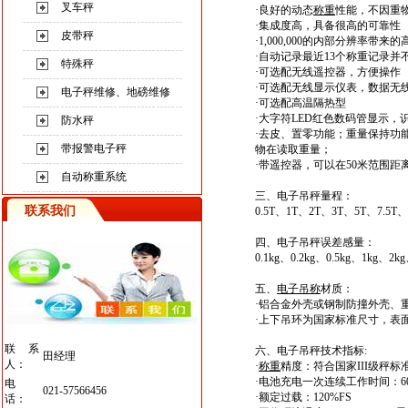
叉车秤
·
良好的动态
称重
性能，不因重
·
集成度高，具备很高的可靠性
皮带秤
·
1,000,000的内部分辨率带
·
自动记录最近13个称重记录并
特殊秤
·
可选配无线遥控器，方便操作
·
可选配无线显示仪表，数据无线传
电子秤维修、地磅维修
·
可选配高温隔热型
·
大字符LED红色数码管显示，
防水秤
·
去皮、置零功能；重量保持功
带报警电子秤
物在读取重量；
·
带遥控器，可以在50米范围距
自动称重系统
三、电子吊秤
量程：
联系我们
0.5T、1T、2T、3T、5T、7.5T、
四、电子吊秤
误差感量：
0.1kg、0.2kg、0.5kg、1kg、2k
五、
电子吊称
材质：
·
铝合金外壳或钢制防撞外壳、
·
上下吊环为国家标准尺寸，表
联系
六、电子吊秤
技术指标:
田经理
人：
·
称重
精度：符合国家III级秤标
·
电池充电一次连续工作时间：60
电
021-57566456
·
额定过载：120%FS
话：