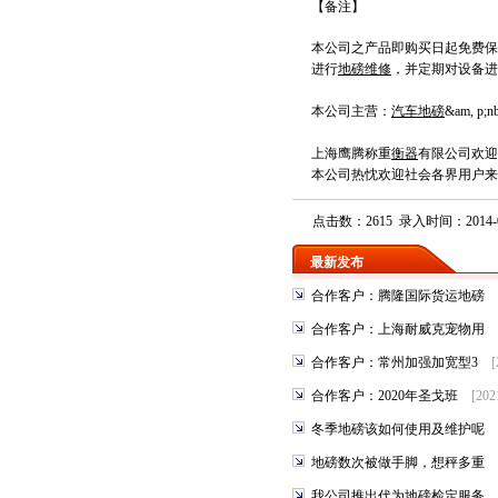
【备注】
本公司之产品即购买日起免费保
进行
地磅维修
，并定期对设备进
本公司主营：
汽车地磅
&am, p;nb
上海鹰腾称重
衡器
有限公司
欢迎
本公司热忱欢迎社会各界用户来
点击数：2615 录入时间：2014-0
最新发布
合作客户：腾隆国际货运地磅
合作客户：上海耐威克宠物用
合作客户：常州加强加宽型3
[
合作客户：2020年圣戈班
[202
冬季地磅该如何使用及维护呢
地磅数次被做手脚，想秤多重
我公司推出代为地磅检定服务