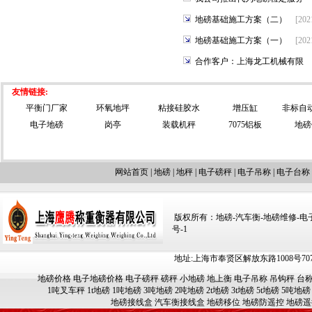
地磅基础施工方案（二）
[202
地磅基础施工方案（一）
[202
合作客户：上海龙工机械有限
友情链接:
平衡门厂家
环氧地坪
粘接硅胶水
增压缸
非标自
电子地磅
岗亭
装载机秤
7075铝板
地磅
网站首页
|
地磅
|
地秤
|
电子磅秤
|
电子吊称
|
电子台称
版权所有：地磅-汽车衡-地磅维修-电子汽车
号-1
地址:上海市奉贤区解放东路1008号707-709
地磅价格
电子地磅价格
电子磅秤
磅秤
小地磅
地上衡
电子吊称
吊钩秤
台
1吨叉车秤
1t地磅
1吨地磅
3吨地磅
2吨地磅
2t地磅
3t地磅
5t地磅
5吨地磅
地磅接线盒
汽车衡接线盒
地磅移位
地磅防遥控
地磅遥