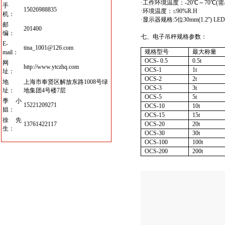
·
工作环境温度：-20℃～70℃
手
15026988835
·
环境温度：≤90%R.H
机：
·
显示器规格:5位30mm(1.2'') L
邮
201400
编：
七、电子吊秤
规格参数：
E-
tina_1001@126.com
规格型号
最大称量
mail：
OCS- 0.5
0.5t
网
http://www.ytczhq.com
OCS-1
1t
址：
OCS-2
2t
地
上海市奉贤区解放东路1008号绿
OCS-3
3t
址：
地集团4号楼7层
OCS-5
5t
季小
15221209271
OCS-10
10t
姐：
OCS-15
15t
徐先
13761422117
OCS-20
20t
生：
OCS-30
30t
OCS-100
100t
OCS-200
200t