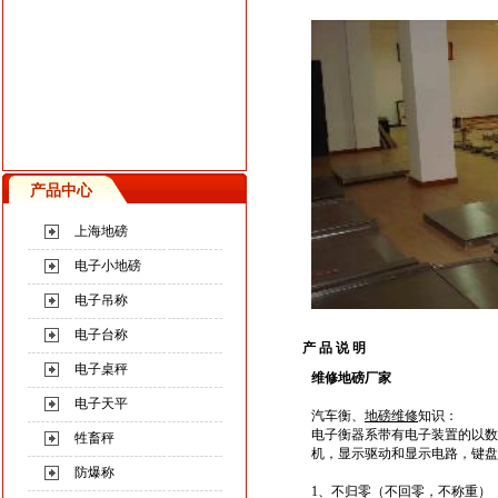
产品中心
上海地磅
电子小地磅
电子吊称
电子台称
产 品 说 明
电子桌秤
维修地磅厂家
电子天平
汽车衡
、
地磅维修
知识
：
电子衡器系带有电子装置的以数
牲畜秤
机，显示驱动和显示电路，键盘电
防爆称
1、不归零（不回零，不称重）