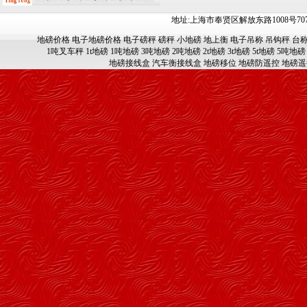
地址:上海市奉贤区解放东路1008号707-709
地磅价格
电子地磅价格
电子磅秤
磅秤
小地磅
地上衡
电子吊称
吊钩秤
台
1吨叉车秤
1t地磅
1吨地磅
3吨地磅
2吨地磅
2t地磅
3t地磅
5t地磅
5吨地磅
地磅接线盒
汽车衡接线盒
地磅移位
地磅防遥控
地磅遥