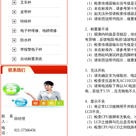
叉车秤
（1）检查传感器输出信号值是否
（2）未在标准内，请参考第十
皮带秤
（3）如无法补偿请检查传感器
（4）请依照说明书指示，做重
特殊秤
2
、称重量不准
电子秤维修、地磅维修
（1）观测内码值是否稳定，传
有异物，反馈电阻/电容/滤波
防水秤
（2）检查传感器输出信号值是
带报警电子秤
（3）未在标准内，请参考第十
（4）使用砝码测试秤盘四脚秤
自动称重系统
（5）请依照说明书指示，做重
联系我们
3、无法开机
（1）请先确定非为保险丝、电
（2）检查变压器有无AC110/22
（3）请将电池取下再以AC电
电，若低于5.5V，且充饱电不
4、显示不良
（1）将正常LCD接脚用手并联
LCD不良。
联系
（2）检查CPU接脚有无氧化
田经理
人：
（3）LCD之接脚与孔位是否
（4）检查CPU与LCD之间线
电
021-57566456
话：