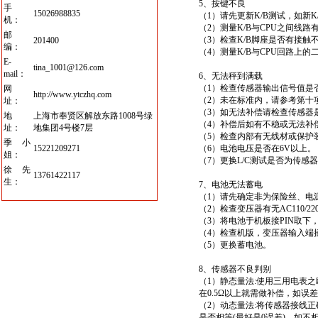
5、
按键不良
手
15026988835
（1）请先更新K/B测试，如新K
机：
（2）测量K/B与CPU之间线
邮
（3）检查K/B脚座是否有接触
201400
编：
（4）测量K/B与CPU回路上
E-
tina_1001@126.com
mail：
6、无法秤到满载
（1）检查传感器输出信号值是
网
http://www.ytczhq.com
（2）未在标准内，请参考第十
址：
（3）如无法补偿请检查传感器
地
上海市奉贤区解放东路1008号绿
（4）补偿后如有不稳或无法补
址：
地集团4号楼7层
（5）检查内部有无线材或保护
季小
15221209271
（6）电池电压是否在6V以上。
姐：
（7）更换L/C测试是否为传感
徐先
13761422117
生：
7、电池无法蓄电
（1）请先确定非为保险丝、电
（2）检查变压器有无AC110/22
（3）将电池于机板接PIN取下
（4）检查机版，变压器输入端
（5）更换蓄电池。
8、传感器不良判别
（1）静态量法:使用三用电表之欧
在0.5Ω以上就需做补偿，如误差
（2）动态量法:将传感器接线正
是否相等(最好是0误差)，如不