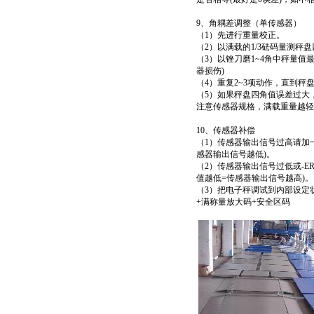
9、角耦差调整（单传感器）
（1）先进行重量校正。
（2）以满载的1/3砝码量测秤
（3）以锉刀磨1~4角中秤量
器损伤)
（4）重复2~3项动作，直到秤
（5）如果秤盘四角值误差过大
注意传感器规格，满载重量越轻
10、传感器补偿
（1）传感器输出信号过高请加一电
感器输出信号越低)。
（2）传感器输出信号过低或-ERR
值越低=传感器输出信号越高)。
（3）把电子秤调试到内部设定
+满称量放大码+安全区码