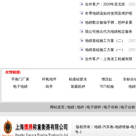
合作客户：2020年圣戈班
[202
冬季地磅该如何使用及维护呢
地磅数次被做手脚，想秤多重
我公司推出代为地磅检定服务
地磅基础施工方案（二）
[202
地磅基础施工方案（一）
[202
合作客户：上海龙工机械有限
友情链接:
平衡门厂家
环氧地坪
粘接硅胶水
增压缸
非标自
电子地磅
岗亭
装载机秤
7075铝板
地磅
网站首页
|
地磅
|
地秤
|
电子磅秤
|
电子吊称
|
电子台称
版权所有：地磅-汽车衡-地磅维修-电子汽车
号-1