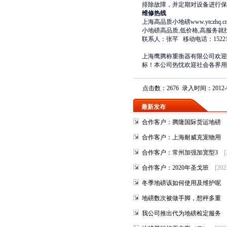
排除故障，并定期对设备进行保
维修热线
上海高品质小地磅
www.ytczhq.c
小地磅
高品质,低价格,高服务就
联系人：张芊 移动电话：15221209
上海鹰腾称重衡器有限公司
欢迎
标！本公司热忱欢迎社会各界用
点击数：2676 录入时间：2012-0
最新发布
合作客户：腾隆国际货运地磅
合作客户：上海耐威克宠物用
合作客户：常州加强加宽型3
[
合作客户：2020年圣戈班
[202
冬季地磅该如何使用及维护呢
地磅数次被做手脚，想秤多重
我公司推出代为地磅检定服务