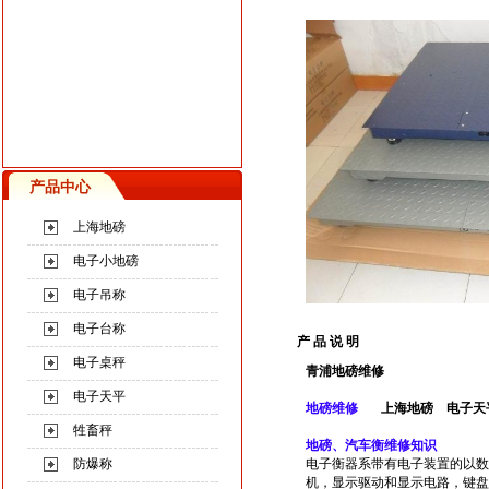
产品中心
上海地磅
电子小地磅
电子吊称
电子台称
产 品 说 明
电子桌秤
青浦地磅维修
电子天平
地磅维修
上海地磅
电子天
牲畜秤
地磅、汽车衡维修知识
防爆称
电子衡器系带有电子装置的以数
机，显示驱动和显示电路，键盘电