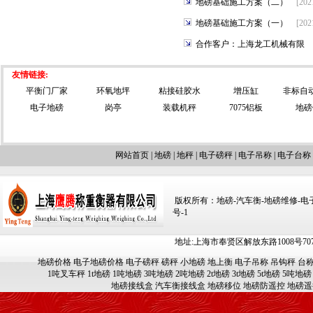
地磅基础施工方案（二）
[202
地磅基础施工方案（一）
[202
合作客户：上海龙工机械有限
友情链接:
平衡门厂家
环氧地坪
粘接硅胶水
增压缸
非标自
电子地磅
岗亭
装载机秤
7075铝板
地磅
网站首页
|
地磅
|
地秤
|
电子磅秤
|
电子吊称
|
电子台称
版权所有：地磅-汽车衡-地磅维修-电子汽车
号-1
地址:上海市奉贤区解放东路1008号707-709
地磅价格
电子地磅价格
电子磅秤
磅秤
小地磅
地上衡
电子吊称
吊钩秤
台
1吨叉车秤
1t地磅
1吨地磅
3吨地磅
2吨地磅
2t地磅
3t地磅
5t地磅
5吨地磅
地磅接线盒
汽车衡接线盒
地磅移位
地磅防遥控
地磅遥