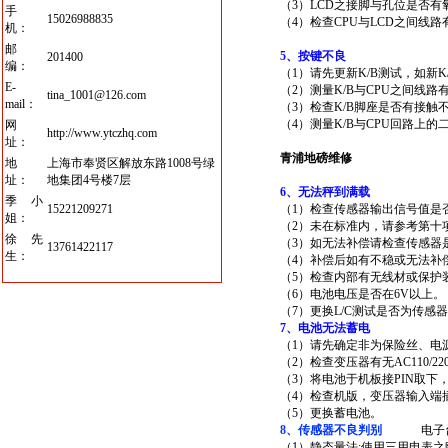
（3）LCD之接脚与孔位是否
手
15026988835
（4）检查CPU与LCD之间线
机：
邮
5
、按键不良
201400
编：
（1）请先更新K/B测试，如新K
E-
（2）测量K/B与CPU之间线
tina_1001@126.com
mail：
（3）检查K/B脚座是否有接触
（4）测量K/B与CPU回路上
网
http://www.ytczhq.com
址：
青浦地磅维修
地
上海市奉贤区解放东路1008号绿
址：
地集团4号楼7层
6
、无法秤到满载
季小
15221209271
（1）检查传感器输出信号值是
姐：
（2）未在标准内，请参考第十
徐先
（3）如无法补偿请检查传感器
13761422117
生：
（4）补偿后如有不稳或无法补
（5）检查内部有无线材或保护
（6）电池电压是否在6V以上。
（7）更换L/C测试是否为传感
7
、电池无法蓄电
（1）请先确定非为保险丝、电
（2）检查变压器有无AC110/22
（3）将电池于机板接PIN取下
（4）检查机版，变压器输入端
（5）更换蓄电池。
8
、传感器不良判别
电子
（1）静态量法:使用三用电表之欧