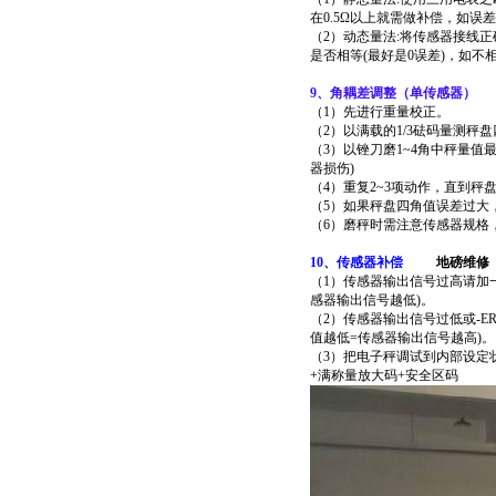
在0.5Ω以上就需做补偿，如误差
（2）动态量法:将传感器接线正
是否相等(最好是0误差)，如不
9
、角耦差调整（单传感器）
（1）先进行重量校正。
（2）以满载的1/3砝码量测秤
（3）以锉刀磨1~4角中秤量
器损伤)
（4）重复2~3项动作，直到秤
（5）如果秤盘四角值误差过大
（6）磨秤时需注意传感器规格
10
、传感器补偿
地磅维修
（1）传感器输出信号过高请加一电
感器输出信号越低)。
（2）传感器输出信号过低或-ERR
值越低=传感器输出信号越高)。
（3）把电子秤调试到内部设定
+满称量放大码+安全区码