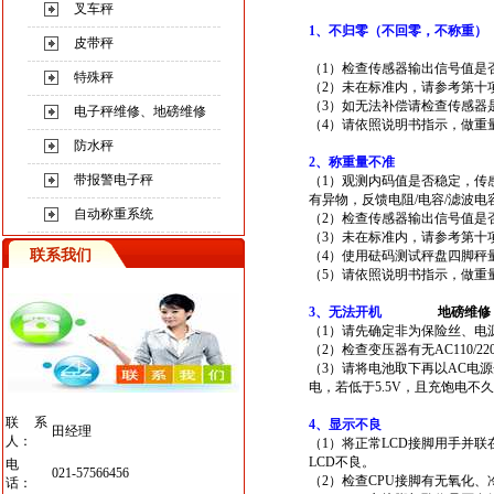
叉车秤
1
、不归零（不回零，不称重）
皮带秤
（1）检查传感器输出信号值是否
特殊秤
（2）未在标准内，请参考第十
（3）如无法补偿请检查传感器
电子秤维修、地磅维修
（4）请依照说明书指示，做重
防水秤
2
、称重量不准
带报警电子秤
（1）观测内码值是否稳定，传
有异物，反馈电阻/电容/滤波
自动称重系统
（2）检查传感器输出信号值是
（3）未在标准内，请参考第十
联系我们
（4）使用砝码测试秤盘四脚秤
（5）请依照说明书指示，做重
3
、无法开机
地磅维修
（1）请先确定非为保险丝、电
（2）检查变压器有无AC110/22
（3）请将电池取下再以AC电
电，若低于5.5V，且充饱电不
联系
4
、显示不良
田经理
人：
（1）将正常LCD接脚用手并联
LCD不良。
电
021-57566456
（2）检查CPU接脚有无氧化
话：