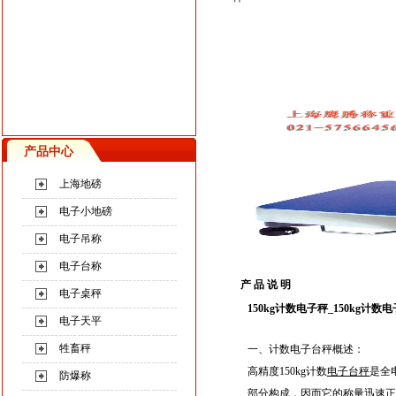
产品中心
上海地磅
电子小地磅
电子吊称
电子台称
产 品 说 明
电子桌秤
150kg计数电子秤_150kg计数
电子天平
牲畜秤
一、计数电子台秤
概述：
高精度
150
kg
计数
电子台秤
是全
防爆称
部分构成，因而它的称量迅速正