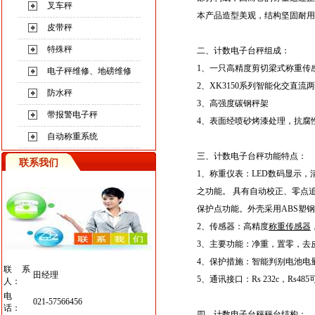
叉车秤
本产品造型美观，结构坚固耐用
皮带秤
特殊秤
二、计数电子台秤
组成：
1、
一只高精度剪切梁式称重传
电子秤维修、地磅维修
2、
XK3150系列智能化交直流
防水秤
3、
高强度
碳钢秤架
带报警电子秤
4、
表面经喷砂烤漆处理，抗腐
自动称重系统
三、计数电子台秤
功能特点：
联系我们
1、
称重仪表：LED数码显示，
之功能。 具有自动校正、零点
保护点功能。外壳采用ABS塑
2、
传感器：高精度
称重传感器
3、
主要功能：净重，置零，去
4、
保护措施：智能判别电池电
联系
田经理
5、
通讯接口：Rs 232c，Rs4
人：
电
021-57566456
话：
四、计数电子台秤
秤台结构：