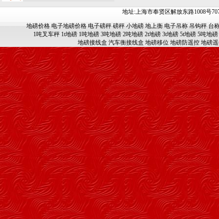
地址:上海市奉贤区解放东路1008号707-709
地磅价格
电子地磅价格
电子磅秤
磅秤
小地磅
地上衡
电子吊称
吊钩秤
台
1吨叉车秤
1t地磅
1吨地磅
3吨地磅
2吨地磅
2t地磅
3t地磅
5t地磅
5吨地磅
地磅接线盒
汽车衡接线盒
地磅移位
地磅防遥控
地磅遥