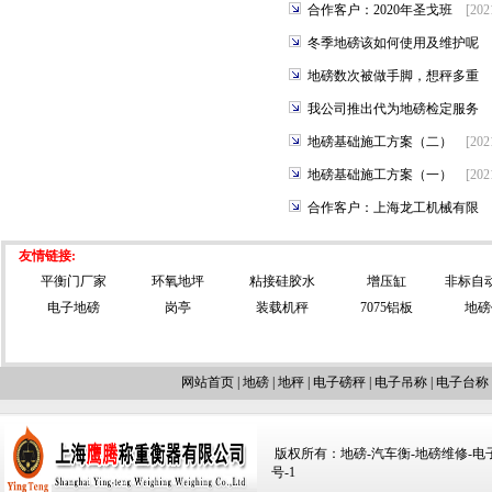
合作客户：2020年圣戈班
[202
冬季地磅该如何使用及维护呢
地磅数次被做手脚，想秤多重
我公司推出代为地磅检定服务
地磅基础施工方案（二）
[202
地磅基础施工方案（一）
[202
合作客户：上海龙工机械有限
友情链接:
平衡门厂家
环氧地坪
粘接硅胶水
增压缸
非标自
电子地磅
岗亭
装载机秤
7075铝板
地磅
网站首页
|
地磅
|
地秤
|
电子磅秤
|
电子吊称
|
电子台称
版权所有：地磅-汽车衡-地磅维修-电子汽车
号-1