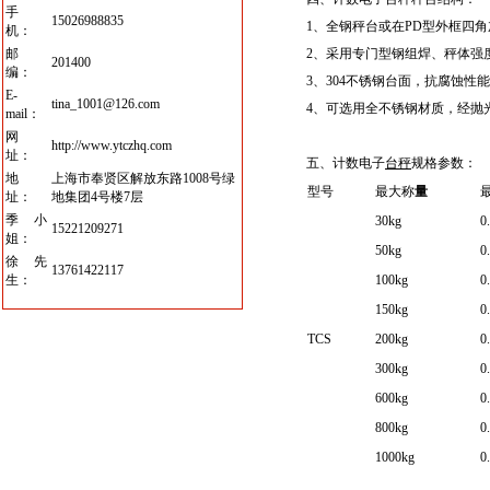
手
15026988835
1、
全钢秤台或在PD型外框四
机：
邮
2、
采用专门型钢组焊、
秤体
强
201400
编：
3、
304不锈钢台面，抗腐蚀性
E-
tina_1001@126.com
4、
可选用全不锈钢
材质
，经抛
mail：
网
http://www.ytczhq.com
址：
五、计数电子
台秤
规格参数：
地
上海市奉贤区解放东路1008号绿
型号
最大
称
量
址：
地集团4号楼7层
季小
30kg
0
15221209271
姐：
50kg
0
徐先
13761422117
生：
100kg
0
150kg
0
TCS
200kg
0
300kg
0
600kg
0
800kg
0
1000kg
0