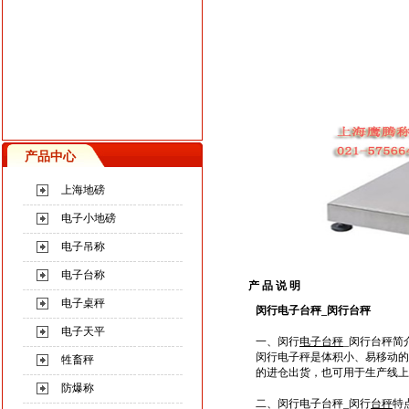
产品中心
上海地磅
电子小地磅
电子吊称
电子台称
产 品 说 明
电子桌秤
闵行电子台秤
_
闵行台秤
电子天平
一、闵行
电子台秤
_闵行台秤简
闵行电子秤是体积小、易移动的
牲畜秤
的进仓出货，也可用于生产线
防爆称
二、闵行电子台秤_闵行
台秤