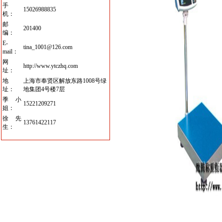
手
15026988835
机：
邮
201400
编：
E-
tina_1001@126.com
mail：
网
http://www.ytczhq.com
址：
地
上海市奉贤区解放东路1008号绿
址：
地集团4号楼7层
季小
15221209271
姐：
徐先
13761422117
生：