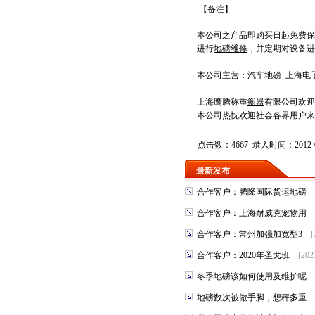
【备注】
本公司之产品即购买日起免费保
进行
地磅维修
，并定期对设备进
本公司主营：
汽车地磅
上海电
上海鹰腾称重
衡器
有限公司
欢迎
本公司热忱欢迎社会各界用户来
点击数：4667 录入时间：2012-0
最新发布
合作客户：腾隆国际货运地磅
合作客户：上海耐威克宠物用
合作客户：常州加强加宽型3
[
合作客户：2020年圣戈班
[202
冬季地磅该如何使用及维护呢
地磅数次被做手脚，想秤多重