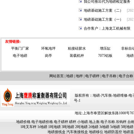
我公司推出代为地磅检定服务
地磅基础施工方案（二）
[202
地磅基础施工方案（一）
[202
合作客户：上海龙工机械有限
友情链接:
平衡门厂家
环氧地坪
粘接硅胶水
增压缸
非标自
电子地磅
岗亭
装载机秤
7075铝板
地磅
网站首页
|
地磅
|
地秤
|
电子磅秤
|
电子吊称
|
电子台称
版权所有：地磅-汽车衡-地磅维修-电子汽车
号-1
地址:上海市奉贤区解放东路1008号707-709
地磅价格
电子地磅价格
电子磅秤
磅秤
小地磅
地上衡
电子吊称
吊钩秤
台
1吨叉车秤
1t地磅
1吨地磅
3吨地磅
2吨地磅
2t地磅
3t地磅
5t地磅
5吨地磅
地磅接线盒
汽车衡接线盒
地磅移位
地磅防遥控
地磅遥