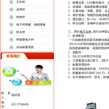
叉车秤
1、
称重仪表：LED数码显示，
2、
传感器：高精度称重传感器，
皮带秤
3、
主要功能：净重，置零，去
4、
保护措施：智能判别电池电
特殊秤
5、
通讯接口：Rs 232c，Rs4
6、
秤台结构：全钢秤台或在P
电子秤维修、地磅维修
三、闵行
电子台秤
_闵行台秤
组
防水秤
1、
标准配置：
带报警电子秤
·
一只高精度剪切梁式称重传感
·
XK315A6P系列智能化交直
自动称重系统
·
高强度碳钢秤架，表面经喷砂
2、
选配件
:
联系我们
1、XK315A6P带打印仪表
2、大屏幕显示器(3英寸，5英寸
3、称重管理软件
4、防浪涌电源保护器、UPS不
5、防爆套件(EXIBIICT4/CT5，EX
6、全不锈钢304号，防水，防
联系
田经理
人：
电
021-57566456
话：