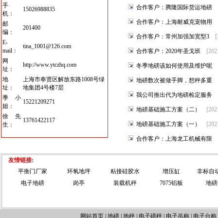
手
合作客户：腾隆国际货运地磅
15026988835
机：
合作客户：上海耐威克宠物用
邮
201400
编：
合作客户：常州加强加宽型3
[
E-
tina_1001@126.com
mail：
合作客户：2020年圣戈班
[202
网
http://www.ytczhq.com
冬季地磅该如何使用及维护呢
址：
地
上海市奉贤区解放东路1008号绿
地磅数次被做手脚，想秤多重
址：
地集团4号楼7层
我公司推出代为地磅检定服务
季小
15221209271
姐：
地磅基础施工方案（二）
[202
徐先
13761422117
地磅基础施工方案（一）
[202
生：
合作客户：上海龙工机械有限
友情链接:
平衡门厂家
环氧地坪
粘接硅胶水
增压缸
非标自
电子地磅
岗亭
装载机秤
7075铝板
地磅
网站首页
|
地磅
|
地秤
|
电子磅秤
|
电子吊称
|
电子台称