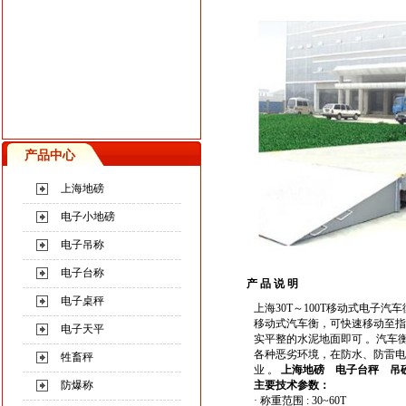
产品中心
上海地磅
电子小地磅
电子吊称
电子台称
产 品 说 明
电子桌秤
上海30T～100T移动式电子汽车
移动式汽车衡，可快速移动至指
电子天平
实平整的水泥地面即可 。汽车
各种恶劣环境，在防水、防雷电
牲畜秤
业 。
上海地磅
电子台秤
吊
防爆称
主要技术参数：
· 称重范围 : 30~60T