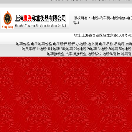
版权所有：地磅-汽车衡-地磅维修-电子汽车
号-1
地址:上海市奉贤区解放东路1008号707-709
地磅价格
电子地磅价格
电子磅秤
磅秤
小地磅
地上衡
电子吊称
吊钩秤
台
1吨叉车秤
1t地磅
1吨地磅
3吨地磅
2吨地磅
2t地磅
3t地磅
5t地磅
5吨地磅
地磅接线盒
汽车衡接线盒
地磅移位
地磅防遥控
地磅遥