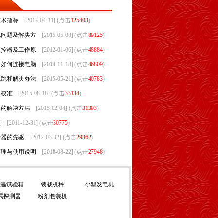
技术指标
[2012-04-11] (点击
125403
)
见问题及解决方
[2015-05-08] (点击
89125
)
遥控器及工作原
[2012-01-06] (点击
48884
)
器如何连接电脑
[2014-11-18] (点击
46809
)
乱跳和解决办法
[2015-05-21] (点击
40783
)
和校准
[2015-08-18] (点击
33134
)
来的解决方法
[2015-02-04] (点击
31393
)
责
[2011-12-31] (点击
30775
)
衡器的先驱
[2012-03-02] (点击
29362
)
原理与使用说明
[2018-08-22] (点击
27948
)
低温试验箱
装载机秤
小型发电机
属探测器
粉剂包装机