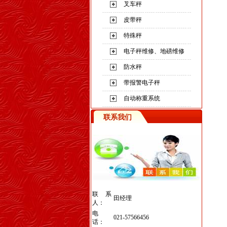
叉车秤
皮带秤
特殊秤
电子秤维修、地磅维修
防水秤
带报警电子秤
自动称重系统
联系我们
联系
田经理
人：
电
021-57566456
话：