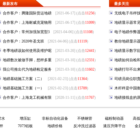
最新发布
最多关注
合作客户：腾隆国际货运地磅
[2021-06-17] (点击
11256
)
无线电子吊秤
合作客户：上海耐威克宠物用
[2021-06-17] (点击
11099
)
地磅显示器常
合作客户：常州加强加宽型3
[2021-04-06] (点击
11108
)
电子地磅作弊
合作客户：2020年圣戈班
[2021-04-06] (点击
11119
)
教你地磅显示
冬季地磅该如何使用及维护呢
[2021-03-20] (点击
12441
)
地磅显示数字
地磅数次被做手脚，想秤多重
[2021-03-10] (点击
12331
)
地磅如何自检
我公司推出代为地磅检定服务
[2021-03-10] (点击
11602
)
地磅打印不出
地磅基础施工方案（二）
[2021-02-23] (点击
11364
)
司磅员岗位职
地磅基础施工方案（一）
[2021-02-23] (点击
15709
)
木杆秤是中国
合作客户：上海龙工机械有限
[2020-11-11] (点击
11767
)
地磅接线盒的
胶水
增压缸
非标自动化设备
不锈钢管
磁粉制动器
高
秤
7075铝板
地磅价格
反冲洗过滤器
液压升降平台
金