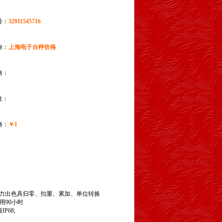
号：
32911545716
称：
上海电子台秤价格
格：
注：
格：
￥1
能力出色具归零、扣重、累加、单位转换
用90小时
P68;