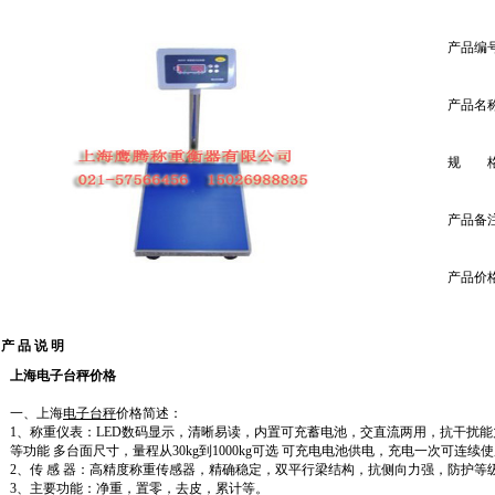
产品编
产品名
规 
产品备
产品价
产 品 说 明
上海电子台秤价格
一、上海
电子台秤
价格简述：
1、
称重仪表：LED数码显示，清晰易读，内置可充蓄电池，交直流两用，抗干扰
等功能 多台面尺寸，量程从30kg到1000kg可选 可充电电池供电，充电一次可连续使
2、
传 感 器：高精度称重传感器，精确稳定，双平行梁结构，抗侧向力强，防护等级I
3、
主要功能：净重，置零，去皮，累计等。