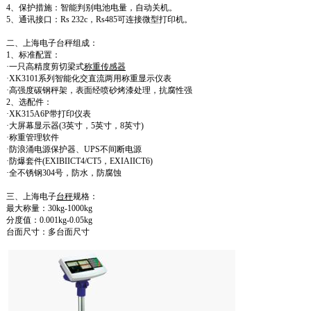
4、
保护措施：智能判别电池电量，自动关机。
5、
通讯接口：Rs 232c，Rs485可连接微型打印机。
二、上海电子台秤
组成：
1、
标准配置：
·
一只高精度剪切梁式
称重传感器
·
XK3101系列智能化交直流两用称重显示仪表
·
高强度碳钢秤架，表面经喷砂烤漆处理，抗腐性强
2、
选配件：
·
XK315A6P带打印仪表
·
大屏幕显示器(3英寸，5英寸，8英寸)
·
称重管理软件
·
防浪涌电源保护器、UPS不间断电源
·
防爆套件(EXIBIICT4/CT5，EXIAIICT6)
·
全不锈钢304号，防水，防腐蚀
三、上海电子
台秤
规格：
最大称量：30kg-1000kg
分度值：0.001kg-0.05kg
台面尺寸：多台面尺寸