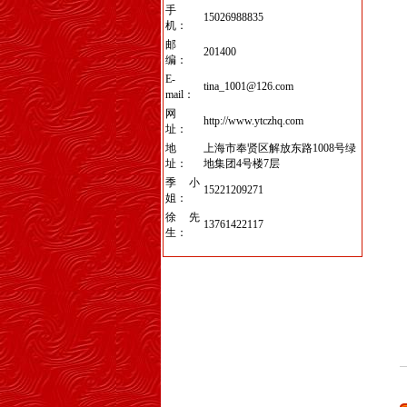
手
15026988835
机：
邮
201400
编：
E-
tina_1001@126.com
mail：
网
http://www.ytczhq.com
址：
地
上海市奉贤区解放东路1008号绿
址：
地集团4号楼7层
季小
15221209271
姐：
徐先
13761422117
生：