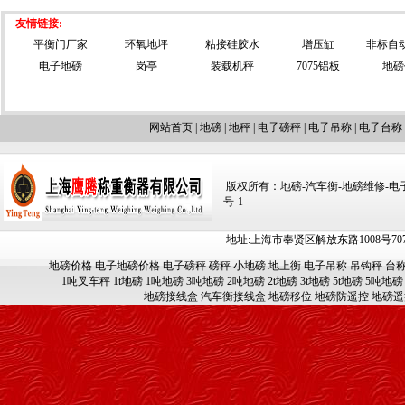
友情链接:
平衡门厂家
环氧地坪
粘接硅胶水
增压缸
非标自
电子地磅
岗亭
装载机秤
7075铝板
地磅
网站首页
|
地磅
|
地秤
|
电子磅秤
|
电子吊称
|
电子台称
版权所有：地磅-汽车衡-地磅维修-电子汽车
号-1
地址:上海市奉贤区解放东路1008号707-709
地磅价格
电子地磅价格
电子磅秤
磅秤
小地磅
地上衡
电子吊称
吊钩秤
台
1吨叉车秤
1t地磅
1吨地磅
3吨地磅
2吨地磅
2t地磅
3t地磅
5t地磅
5吨地磅
地磅接线盒
汽车衡接线盒
地磅移位
地磅防遥控
地磅遥