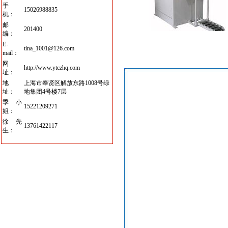
手
15026988835
机：
邮
201400
编：
E-
tina_1001@126.com
mail：
网
http://www.ytczhq.com
址：
地
上海市奉贤区解放东路1008号绿
址：
地集团4号楼7层
季小
15221209271
姐：
徐先
13761422117
生：