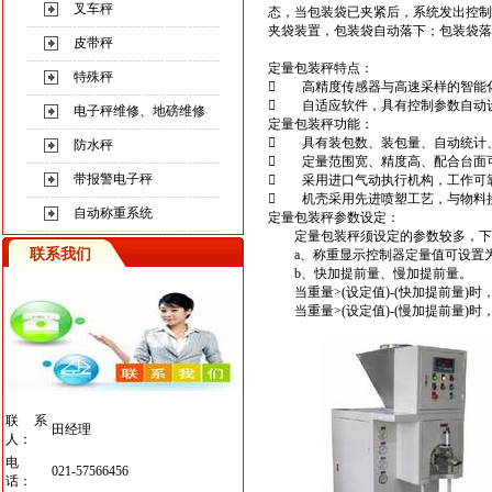
叉车秤
态，当包装袋已夹紧后，系统发出控制
夹袋装置，包装袋自动落下；包装袋落
皮带秤
定量
包装秤
特点：
特殊秤
 高精度传感器与高速采样的智能
 自适应软件，具有控制参数自动
电子秤维修、地磅维修
定量包装秤
功能：
 具有装包数、装包量、自动统计
防水秤
 定量范围宽、精度高、配合台面
带报警电子秤
 采用进口气动执行机构，工作可
 机壳采用先进喷塑工艺，与物料
自动称重系统
定量包装秤
参数设定：
定量包装秤须设定的参数较多，下
联系我们
a、称重显示控制器定量值可设置为定
b、快加提前量、慢加提前量。
当重量>(设定值)-(快加提前量)时
当重量>(设定值)-(慢加提前量)时
联系
田经理
人：
电
021-57566456
话：