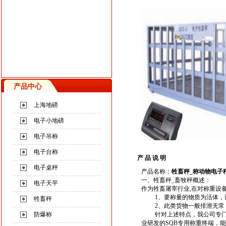
产品中心
上海地磅
电子小地磅
电子吊称
电子台称
产 品 说 明
电子桌秤
产品名称：
牲畜秤_
称动物电子
一、
牲畜秤_畜牧秤
概述：
电子天平
作为牲畜屠宰行业,在对称重设备
1、要称量的物质为活体，而
牲畜秤
2、此类货物一般排泄无常
防爆称
针对上述特点，我公司专门为
业研发的SQB专用称重终端，