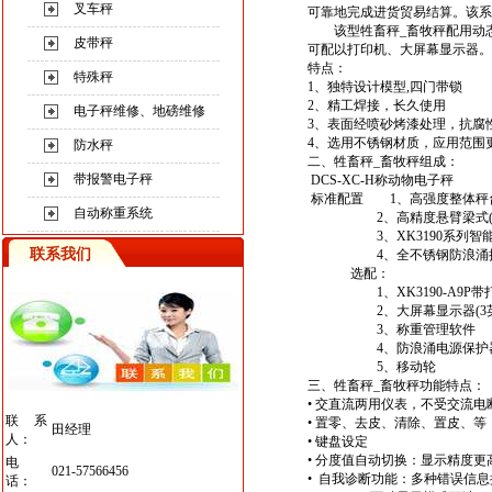
叉车秤
可靠地完成进货贸易结算。该系
该型
牲畜秤
_
畜牧秤
配用动
皮带秤
可配以打印机、大屏幕显示器。
特点：
特殊秤
1、独特设计模型,四门带锁
2、精工焊接，长久使用
电子秤维修、地磅维修
3、表面经喷砂烤漆处理，抗腐
4、选用不锈钢材质，应用范围
防水秤
二、
牲畜秤_畜牧秤
组成：
带报警电子秤
DCS-XC-H称动物电子秤
标准配置 1、高强度整体秤台(
自动称重系统
2、高精度悬臂梁式(压
3、XK3190系列智能
联系我们
4、全不锈钢防浪涌
选配：
1、XK3190-A9P带
2、大屏幕显示器(3英寸
3、称重管理软件
4、防浪涌电源保护器、
5、移动轮
三、
牲畜秤_畜牧秤
功能特点：
• 交直流两用仪表，不受交流电
联系
• 置零、去皮、清除、置皮、等
田经理
人：
• 键盘设定
• 分度值自动切换：显示精度更
电
021-57566456
• 自我诊断功能：多种错误信
话：