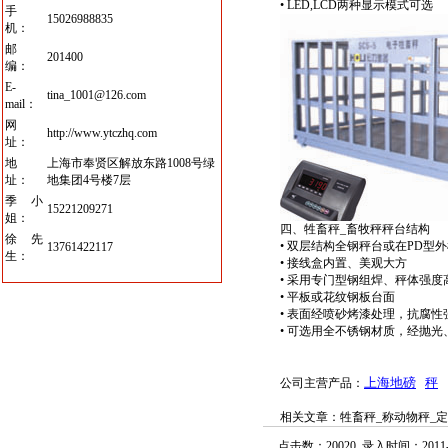
• LED,LCD两种显示模式可选
手
15026988835
机：
邮
201400
编：
E-
tina_1001@126.com
mail：
网
http://www.ytczhq.com
址：
地
上海市奉贤区解放东路1008号绿
址：
地集团4号楼7层
季小
15221209271
姐：
四、
牲畜秤_畜牧秤
秤台结构
徐先
• 双层结构全钢秤台或在PD型
13761422117
生：
• 接线盒内置、美观大方
• 采用专门型钢组焊、秤体强
• 平板或花纹钢板台面
• 表面经喷砂烤漆处理，抗腐性
• 可选用全不锈钢材质，
经抛光
上海地磅
秤
公司主
营
产品：
相关文章：
牲畜秤_称动物秤_
点击数：20020 录入时间：2011-1