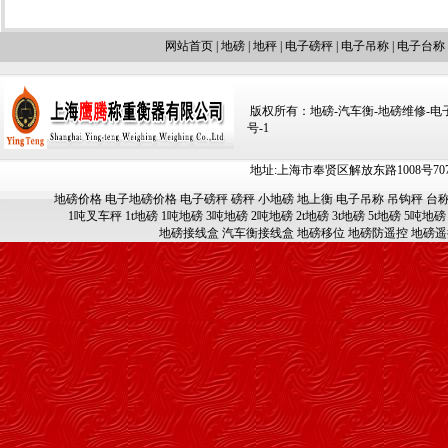
网站首页
|
地磅
|
地秤
|
电子磅秤
|
电子吊称
|
电子台称
版权所有：地磅-汽车衡-地磅维修-电子汽车
号-1
地址:上海市奉贤区解放东路1008号707-709
地磅价格
电子地磅价格
电子磅秤
磅秤
小地磅
地上衡
电子吊称
吊钩秤
台
1吨叉车秤
1t地磅
1吨地磅
3吨地磅
2吨地磅
2t地磅
3t地磅
5t地磅
5吨地磅
地磅接线盒
汽车衡接线盒
地磅移位
地磅防遥控
地磅遥