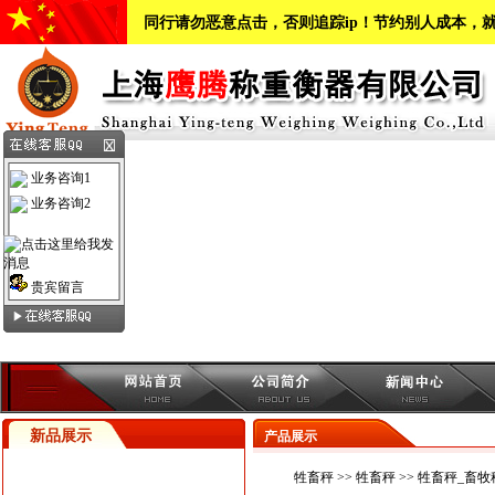
同行请勿恶意点击，否则追踪ip！节约别人成本，
业务咨询1
业务咨询2
贵宾留言
新品展示
产品展示
牲畜秤
>>
牲畜秤
>> 牲畜秤_畜牧