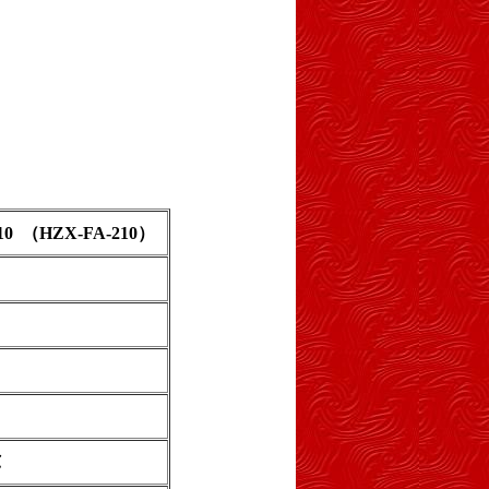
210 （HZX-FA-210）
℃