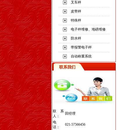
叉车秤
皮带秤
特殊秤
电子秤维修、地磅维修
防水秤
带报警电子秤
自动称重系统
联系我们
联系
田经理
人：
电
021-57566456
话：