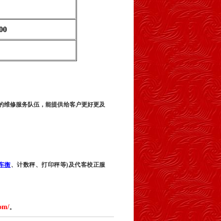
00
的维修服务队伍，能提供给客户更好更及
车衡
、计数秤、打印秤等
)
及代客校正服
om/
。