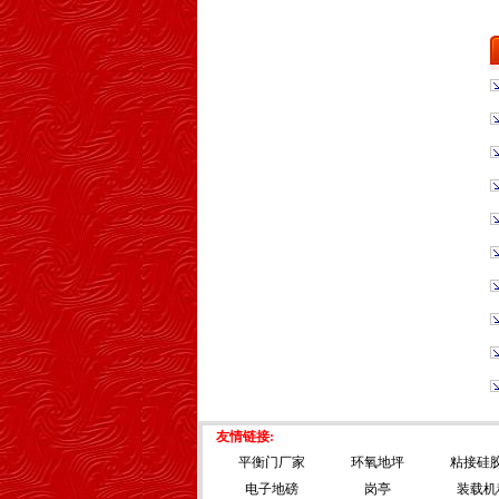
友情链接:
平衡门厂家
环氧地坪
粘接硅
电子地磅
岗亭
装载机