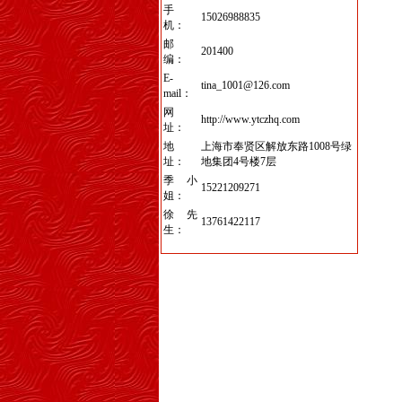
手
15026988835
机：
邮
201400
编：
E-
tina_1001@126.com
mail：
网
http://www.ytczhq.com
址：
地
上海市奉贤区解放东路1008号绿
址：
地集团4号楼7层
季小
15221209271
姐：
徐先
13761422117
生：