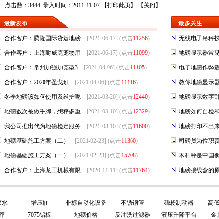
点击数：3444 录入时间：2011-11-07 【
打印此页
】 【
关闭
】
最新发布
最多关注
合作客户：腾隆国际货运地磅
[2021-06-17] (点击
11256
)
无线电子吊秤
合作客户：上海耐威克宠物用
[2021-06-17] (点击
11099
)
地磅显示器常
合作客户：常州加强加宽型3
[2021-04-06] (点击
11105
)
电子地磅作弊
合作客户：2020年圣戈班
[2021-04-06] (点击
11116
)
教你地磅显示
冬季地磅该如何使用及维护呢
[2021-03-20] (点击
12440
)
地磅显示数字
地磅数次被做手脚，想秤多重
[2021-03-10] (点击
12329
)
地磅如何自检
我公司推出代为地磅检定服务
[2021-03-10] (点击
11600
)
地磅打印不出
地磅基础施工方案（二）
[2021-02-23] (点击
11360
)
司磅员岗位职
地磅基础施工方案（一）
[2021-02-23] (点击
15708
)
木杆秤是中国
合作客户：上海龙工机械有限
[2020-11-11] (点击
11764
)
地磅接线盒的
胶水
增压缸
非标自动化设备
不锈钢管
磁粉制动器
高
秤
7075铝板
地磅价格
反冲洗过滤器
液压升降平台
金