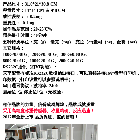
产品尺寸：31.6*21*30.8 CM
秤盘尺寸：14*14 CM ＆ Φ8 CM
线性误差：+/-0.2mg
重复性： 0.1mg
操作温度范围：20-25℃%
预热最佳时间：40分钟
五种转换单位：克（g)、毫克（mg)、克拉（ct)盎司（oz)、金衡（ozt)
其它规格：
100G/0.001G、200G/0.001G、300G/0.001G、
600G/0.01G、1000G/0.01G、2000G/0.01G
RS232C通讯（打印功能）：
天平配置有标准RS232C数据输出接口，可以直接连接16针微型打印机，
印数据（打印设置可以参照说明书）。
串口通讯协议：波特率=2400
启始位1位 停止位1位（无校验）
相信品牌的力量、信誉成就辉煌，品牌成就质量！
采用高精度称重传感器、称量精确、反应迅速！
201
2
年全新上市 品质保证、值的信赖！