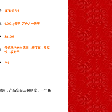
号：
1171105716
称：
0.0001g天平_万分之一天平
格：
JA1003
传感器均来自德国，精度高，反应
注：
快，较耐用
格：
￥0
耐用，产品实际三包制度，一年免