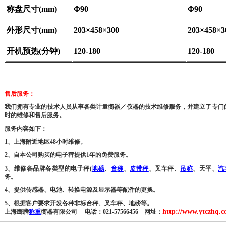
称盘尺寸(mm)
Φ90
Φ90
外形尺寸(mm)
203×458×300
203×458×3
开机预热(分钟)
120-180
120-180
售后服务：
我们拥有专业的技术人员从事各类计量衡器／仪器的技术维修服务，并建立了专门
时的维修和售后服务。
服务内容如下：
1
、上海附近地区
48
小时维修。
2
、自本公司购买的电子秤提供
1
年的免费服务。
3
、维修各品牌各类型的电子秤
(
地磅
、
台
称
、
皮带秤
、叉车秤、
吊
称
、天平、
汽
务。
4
、提供传感器、电池、转换电源及显示器等配件的更换。
5
、根据客户要求开发各种非标台秤、叉车秤、地磅等。
http://www.ytczhq.c
上海鹰腾
称重
衡器
有限公司
电话：
021-
57566456
网址：