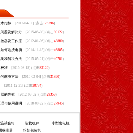
技术指标
[2012-04-11] (点击
125396
)
见问题及解决方
[2015-05-08] (点击
89122
)
遥控器及工作原
[2012-01-06] (点击
48880
)
器如何连接电脑
[2014-11-18] (点击
46805
)
乱跳和解决办法
[2015-05-21] (点击
40781
)
和校准
[2015-08-18] (点击
33129
)
来的解决方法
[2015-02-04] (点击
31390
)
责
[2011-12-31] (点击
30774
)
衡器的先驱
[2012-03-02] (点击
29358
)
原理与使用说明
[2018-08-22] (点击
27945
)
低温试验箱
装载机秤
小型发电机
属探测器
粉剂包装机