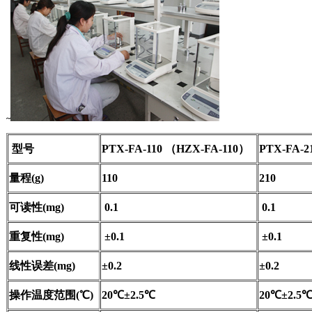
~
型号
PTX-FA-110 （HZX-FA-110）
PTX-FA-
量程(g)
110
210
可读性(mg)
0.1
0.1
重复性(mg)
±0.1
±0.1
线性误差(mg)
±0.2
±0.2
操作温度范围(℃)
20
℃±2.5℃
20
℃±2.5