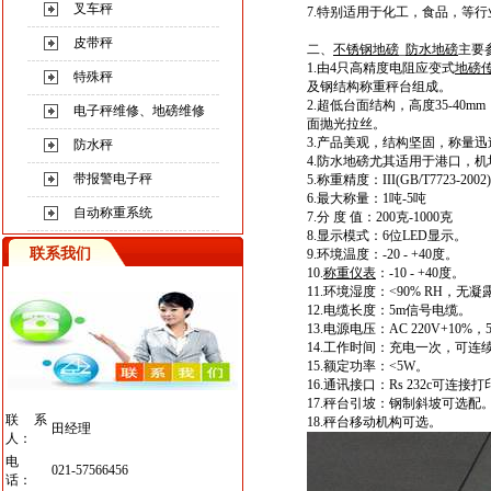
叉车秤
7.特别适用于化工，食品，等行
皮带秤
二、
不锈钢地磅
_
防水地磅
主要
1.由4只高精度电阻应变式
地磅
特殊秤
及钢结构称重秤台组成。
2.超低台面结构，高度35-40
电子秤维修、地磅维修
面抛光拉丝。
3.产品美观，结构坚固，称量
防水秤
4.
防水地磅
尤其适用于港口，机
带报警电子秤
5.称重精度：III(GB/T7723-2002)
6.最大称量：1吨-5吨
自动称重系统
7.分 度 值：200克-1000克
8.显示模式：6位LED显示。
联系我们
9.环境温度
：-20 - +40度。
10.
称重仪表
：-10 - +40度。
11.环境湿度：<90% RH，无凝
12.电缆长度：5m信号电缆。
13.电源电压：AC 220V+10%，5
14.工作时间：充电一次，可连续
15.额定功率：<5W。
16.通讯接口：Rs 232c可连
17.秤台引坡：钢制斜坡可选配
联系
18.秤台移动机构可选。
田经理
人：
电
021-57566456
话：