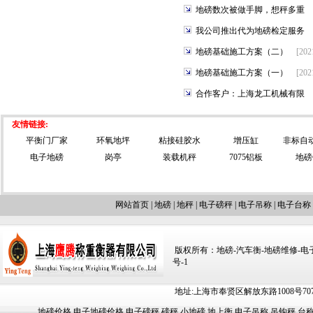
地磅数次被做手脚，想秤多重
我公司推出代为地磅检定服务
地磅基础施工方案（二）
[202
地磅基础施工方案（一）
[202
合作客户：上海龙工机械有限
友情链接:
平衡门厂家
环氧地坪
粘接硅胶水
增压缸
非标自
电子地磅
岗亭
装载机秤
7075铝板
地磅
网站首页
|
地磅
|
地秤
|
电子磅秤
|
电子吊称
|
电子台称
版权所有：地磅-汽车衡-地磅维修-电子汽车
号-1
地址:上海市奉贤区解放东路1008号707-709
地磅价格
电子地磅价格
电子磅秤
磅秤
小地磅
地上衡
电子吊称
吊钩秤
台