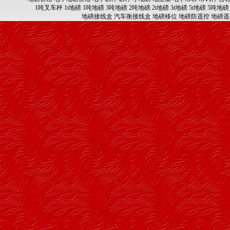
1吨叉车秤
1t地磅
1吨地磅
3吨地磅
2吨地磅
2t地磅
3t地磅
5t地磅
5吨地磅
地磅接线盒
汽车衡接线盒
地磅移位
地磅防遥控
地磅遥