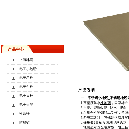
产品中心
上海地磅
电子小地磅
电子吊称
电子台称
产 品 说 明
电子桌秤
一、
不锈钢
小
地磅
_
不锈钢
地磅
1.高精度防水
小地磅
，国家标准，防
电子天平
2.主要功能與特點 : 防水、防
3.采用全不锈钢精工制作，超
牲畜秤
4.斜坡式設計、特殊結構處理堅
防爆称
5.採用4只高精度防潮型感應器，最
6.
地磅显示器
全密封型，阻止任