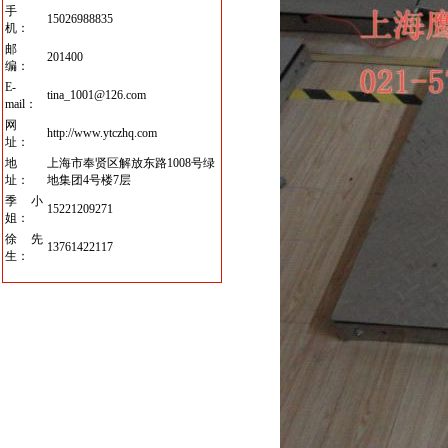
手
15026988835
机：
邮
201400
编：
E-
tina_1001@126.com
mail：
网
http://www.ytczhq.com
址：
地
上海市奉贤区解放东路1008号绿
址：
地集团4号楼7层
季小
15221209271
姐：
徐先
13761422117
生：