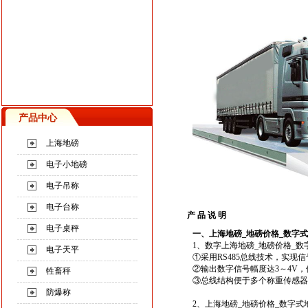
产品中心
上海地磅
电子小地磅
电子吊称
电子台称
产 品 说 明
电子桌秤
一、上海地磅_地磅价格_数字
1、数字
上海地磅_地磅价格_数
电子天平
①采用RS485总线技术，实现
②输出数字信号幅度达3～4V
牲畜秤
③总线结构便于多个称重传感器
防爆称
2、
上海地磅
_
地磅价格
_数字式