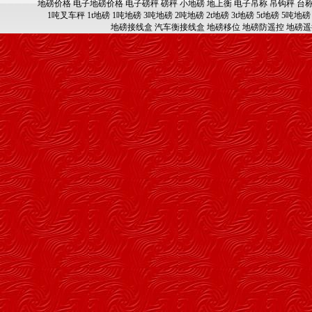
地磅价格
电子地磅价格
电子磅秤
磅秤
小地磅
地上衡
电子吊称
吊钩秤
台
1吨叉车秤
1t地磅
1吨地磅
3吨地磅
2吨地磅
2t地磅
3t地磅
5t地磅
5吨地磅
地磅接线盒
汽车衡接线盒
地磅移位
地磅防遥控
地磅遥