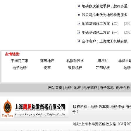
地磅数次被做手脚，想秤多重
我公司推出代为地磅检定服务
地磅基础施工方案（二）
[202
地磅基础施工方案（一）
[202
合作客户：上海龙工机械有限
友情链接:
平衡门厂家
环氧地坪
粘接硅胶水
增压缸
非标自
电子地磅
岗亭
装载机秤
7075铝板
地磅
网站首页
|
地磅
|
地秤
|
电子磅秤
|
电子吊称
|
电子台称
版权所有：地磅-汽车衡-地磅维修-电子汽车
号-1
地址:上海市奉贤区解放东路1008号707-709