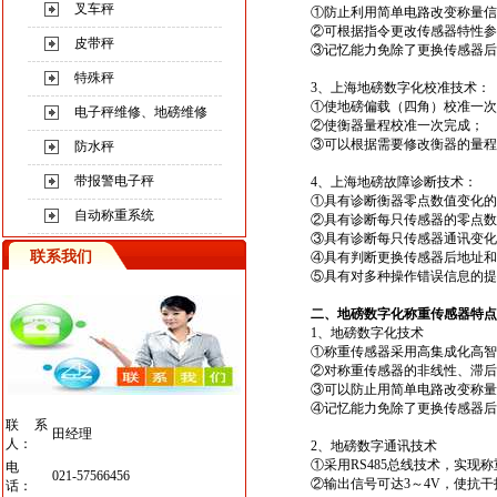
叉车秤
①防止利用简单电路改变称量信
②可根据指令更改传感器特性参
皮带秤
③记忆能力免除了更换传感器后
特殊秤
3、
上海地磅
数字化校准技术：
①使
地磅
偏载（四角）校准一次
电子秤维修、地磅维修
②使
衡器
量程校准一次完成；
③可以根据需要修改衡器的量程
防水秤
带报警电子秤
4、
上海地磅
故障诊断技术：
①具有诊断
衡器
零点数值变化的
自动称重系统
②具有诊断每只传感器的零点数
③具有诊断每只传感器通讯变化
联系我们
④具有判断更换传感器后地址和
⑤具有对多种操作错误信息的提
二、地磅数字化称重传感器特点
1、地磅数字化技术
①
称重传感器
采用高集成化高智
②对称重传感器的非线性、滞后
③可以防止用简单电路改变称量
④记忆能力免除了更换传感器后
联系
田经理
人：
2、
地磅
数字通讯技术
①采用RS485总线技术，实现
电
021-57566456
②输出信号可达3～4V，使抗
话：