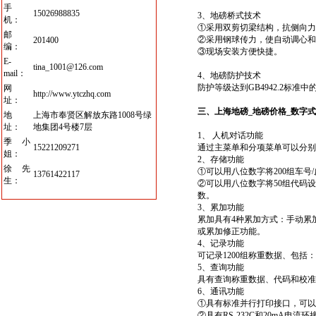
手
15026988835
3、地磅桥式技术
机：
①采用双剪切梁结构，抗侧向力
邮
②采用钢球传力，使自动调心和
201400
编：
③现场安装方便快捷。
E-
tina_1001@126.com
mail：
4、地磅防护技术
防护等级达到GB4942.2标准中的
网
http://www.ytczhq.com
址：
三、上海地磅_地磅价格_
数字式
地
上海市奉贤区解放东路1008号绿
址：
地集团4号楼7层
1、 人机对话功能
季小
15221209271
通过主菜单和分项菜单可以分别
姐：
2、存储功能
徐先
①可以用八位数字将200组车号
13761422117
生：
②可以用八位数字将50组代码
数。
3、累加功能
累加具有4种累加方式：手动累
或累加修正功能。
4、记录功能
可记录1200组称重数据、包
5、查询功能
具有查询称重数据、代码和校准
6、通讯功能
①具有标准并行打印接口，可以
②具有RS-232C和20mA电流