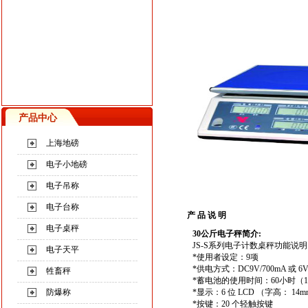
产品中心
上海地磅
电子小地磅
电子吊称
电子台称
产 品 说 明
电子桌秤
30
公斤电子秤
简介:
JS-S系列电子计数桌秤功能说
电子天平
*使用者设定：9项
*供电方式：DC9V/700mA 或 6V
牲畜秤
*蓄电池的使用时间：60小时（
防爆称
*显示：6 位 LCD （字高： 1
*按键：20 个轻触按键