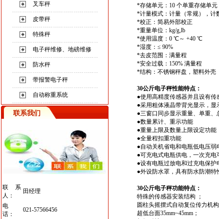
叉车秤
*存储单元：10 个单重存
*计量模式：计量（常规），计数
皮带秤
*校正：简易外部校正
*重量单位：kg/g,lb
特殊秤
*使用温度：0 ℃～ +40 ℃
*湿度：≤ 90%
电子秤维修、地磅维修
*去皮范围：满量程
*安全过载：150% 满量程
防水秤
*结构：不锈钢秤盘，塑料外壳
带报警电子秤
30公斤电子秤
性能特点：
自动称重系统
●使用高精度传感器并且设有传
●采用粗体液晶带背光显示，显
联系我们
●三窗口同步显示重量、单重、
●数量累计、重示功能
●重量上限及数量上限设定功能
●全量程扣重功能
●自动关机省电和电瓶低电压弱
●可充电式电瓶供电，一次充电可
●设有电瓶过放电和过充电保护
●外设防水罩，具有防水防潮特
联系
30公斤电子秤
功能特点：
田经理
人：
特殊的传感器安装结构 ；
圆柱头摇摆式自动复位传力机构
电
021-57566456
超低台面35mm~45mm；
话：