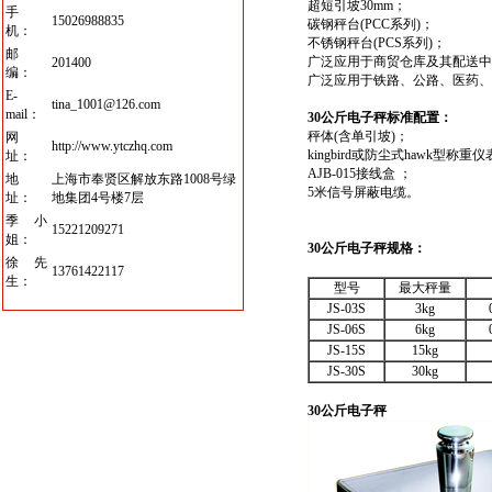
超短引坡30mm；
手
15026988835
碳钢秤台(PCC系列)；
机：
不锈钢秤台(PCS系列)；
邮
广泛应用于商贸仓库及其配送中
201400
编：
广泛应用于铁路、公路、医药、
E-
tina_1001@126.com
mail：
30公斤电子秤
标准配置：
秤体(含单引坡)；
网
http://www.ytczhq.com
kingbird或防尘式hawk型称重
址：
AJB-015接线盒 ；
地
上海市奉贤区解放东路1008号绿
5米信号屏蔽电缆。
址：
地集团4号楼7层
季小
15221209271
姐：
30公斤电子秤
规格：
徐先
13761422117
生：
型号
最大秤量
JS-03S
3kg
JS-06S
6kg
JS-15S
15kg
JS-30S
30kg
30
公斤电子秤