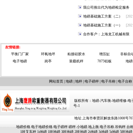
我公司推出代为地磅检定服务
地磅基础施工方案（二）
[202
地磅基础施工方案（一）
[202
合作客户：上海龙工机械有限
友情链接:
平衡门厂家
环氧地坪
粘接硅胶水
增压缸
非标自
电子地磅
岗亭
装载机秤
7075铝板
地磅
网站首页
|
地磅
|
地秤
|
电子磅秤
|
电子吊称
|
电子台称
版权所有：地磅-汽车衡-地磅维修-电子汽车
号-1
地址:上海市奉贤区解放东路1008号707-709
地磅价格
电子地磅价格
电子磅秤
磅秤
小地磅
地上衡
电子吊称
吊钩秤
台
1吨叉车秤
1t地磅
1吨地磅
3吨地磅
2吨地磅
2t地磅
3t地磅
5t地磅
5吨地磅