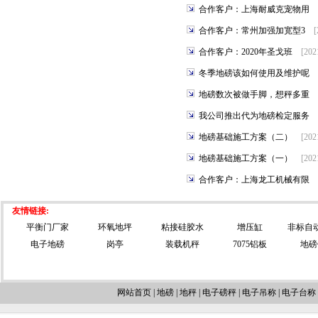
合作客户：上海耐威克宠物用
合作客户：常州加强加宽型3
[
合作客户：2020年圣戈班
[202
冬季地磅该如何使用及维护呢
地磅数次被做手脚，想秤多重
我公司推出代为地磅检定服务
地磅基础施工方案（二）
[202
地磅基础施工方案（一）
[202
合作客户：上海龙工机械有限
友情链接:
平衡门厂家
环氧地坪
粘接硅胶水
增压缸
非标自
电子地磅
岗亭
装载机秤
7075铝板
地磅
网站首页
|
地磅
|
地秤
|
电子磅秤
|
电子吊称
|
电子台称