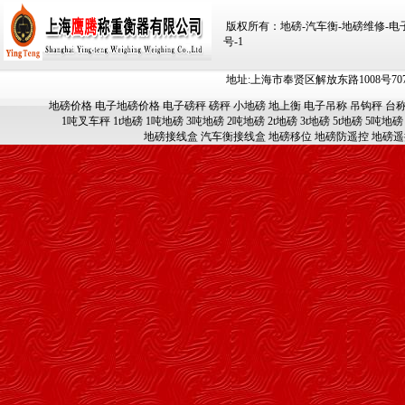
版权所有：地磅-汽车衡-地磅维修-电子汽车
号-1
地址:上海市奉贤区解放东路1008号707-709
地磅价格
电子地磅价格
电子磅秤
磅秤
小地磅
地上衡
电子吊称
吊钩秤
台
1吨叉车秤
1t地磅
1吨地磅
3吨地磅
2吨地磅
2t地磅
3t地磅
5t地磅
5吨地磅
地磅接线盒
汽车衡接线盒
地磅移位
地磅防遥控
地磅遥