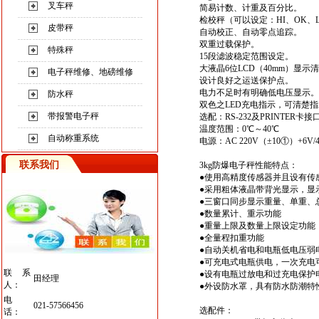
叉车秤
简易计数、计重及百分比。
检校秤（可以设定：HI、OK、
皮带秤
自动校正、自动零点追踪。
双重过载保护。
特殊秤
15段滤波稳定范围设定。
大液晶6位LCD（40mm）显示
电子秤维修、地磅维修
设计良好之运送保护点。
电力不足时有明确低电压显示。
防水秤
双色之LED充电指示，可清楚
带报警电子秤
选配：RS-232及PRINTER卡接
温度范围：0℃～40℃
自动称重系统
电源：AC 220V（±10①）+6V
联系我们
3kg防爆电子秤
性能特点：
●使用高精度传感器并且设有传
●采用粗体液晶带背光显示，显
●三窗口同步显示重量、单重、
●数量累计、重示功能
●重量上限及数量上限设定功能
●全量程扣重功能
●自动关机省电和电瓶低电压弱
●可充电式电瓶供电，一次充电可
联系
●设有电瓶过放电和过充电保护
田经理
人：
●外设防水罩，具有防水防潮特
电
021-57566456
选配件：
话：