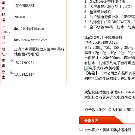
1、XK315A6P带打印仪表
手
15026988835
2、大屏幕显示器(3英寸，5英寸
机：
3、
称
重管理软件
邮
4、防浪涌电源保护器、UPS不
201400
编：
5、防爆套件(EXIBIICT4/CT5，EX
E-
6、全不锈钢304号，防水，防
tina_1001@126.com
mail：
3kg防爆电子秤
规格参数
网
http://www.ytczhq.com
型号：XK3190-A12E
址：
量程：30kg 75kg 150kg 300kg 5
地
上海市奉贤区解放东路1008号绿
精度：2g 5g 10g 20g 50g 
址：
地集团4号楼7层
台面尺寸：400x500mm 450x600
季小
15221209271
有防水、防爆系列电子台秤可选
姐：
徐先
【备注】
本公司之产品即购买
13761422117
生：
的时间迅速排除故障，并定期对
欢迎您随时拨打电话021-57
欢迎社会各界用户来电咨询洽谈
点击数：5400 录入时间：2012-0
最新发布
合作客户：腾隆国际货运地磅