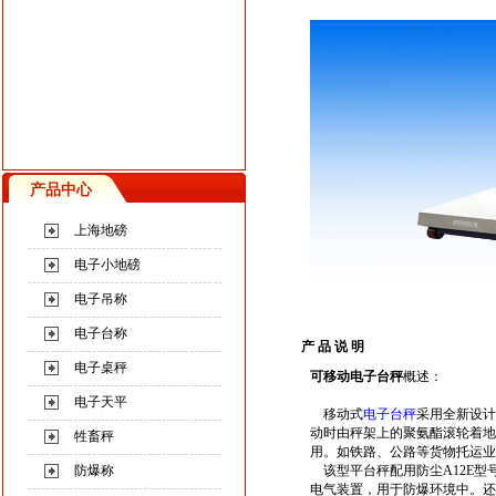
产品中心
上海地磅
电子小地磅
电子吊称
电子台称
产 品 说 明
电子桌秤
可移动电子台秤
概述：
电子天平
移动式
电子台秤
采用全新设计
动时由秤架上的聚氨酯滚轮着地
牲畜秤
用。如铁路、公路等货物托运业
防爆称
该型平台秤配用防尘A12E型
电气装置，用于防爆环境中。还