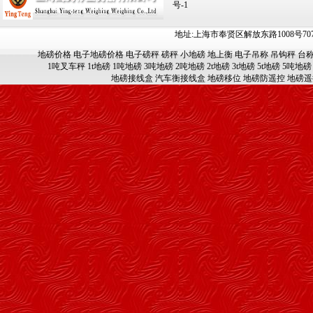
号-1
地址:上海市奉贤区解放东路1008号707-709
地磅价格
电子地磅价格
电子磅秤
磅秤
小地磅
地上衡
电子吊称
吊钩秤
台
1吨叉车秤
1t地磅
1吨地磅
3吨地磅
2吨地磅
2t地磅
3t地磅
5t地磅
5吨地磅
地磅接线盒
汽车衡接线盒
地磅移位
地磅防遥控
地磅遥