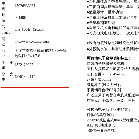
●
采用粗体液晶带背光显示，显
手
15026988835
●
三窗口同步显示重量、单重、
机：
●
数量累计、重示功能
邮
●
重量上限及数量上限设定功能
201400
编：
●
全量程扣重功能
E-
●
自动关机省电和电瓶低电压弱
tina_1001@126.com
mail：
●
可充电式电瓶供电，一次充电
网
http://www.ytczhq.com
●
设有电瓶过放电和过充电保护
址：
●
外设防水罩，具有防水防潮特
地
上海市奉贤区解放东路1008号绿
址：
地集团4号楼7层
可移动电子台秤
功能特点：
季小
特殊的传感器安装结构
；
15221209271
姐：
圆柱头摇摆式自动复位传力机构
徐先
超低台面
35mm~45mm
；
13761422117
生：
超短引坡
30mm
；
碳钢秤台
(PCC
系列
)
；
不锈钢秤台
(PCS
系列
)
；
广泛应用于商贸仓库及其配送中
广泛应用于铁路、公路、医药、
可移动电子台秤
标准配置：
秤体
(
含单引坡
)
；
kingbird
或防尘式
hawk
型称重仪
AJB-015
接线盒
；
5
米信号屏蔽电缆。