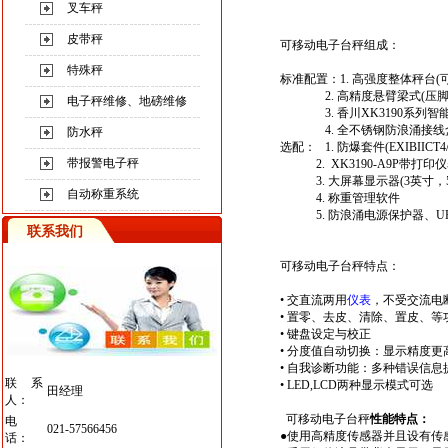
叉车秤
皮带秤
可移动电子台秤
组成：
特殊秤
标准配置：1. 高强度整体秤台(
2. 高精度悬臂梁式(压脚
电子秤维修、地磅维修
3. 香川XK3190系列智
4. 全不锈钢防浪涌接线
防水秤
选配： 1. 防爆套件(EXIBIICT4/
带报警电子秤
2. XK3190-A9P带打印
3. 大屏幕显示器(3英寸，5
自动称重系统
4. 称重管理软件
5. 防浪涌电源保护器、UP
联系我们
可移动电子台秤
特点：
• 交直流两用
仪表
，不受交流电
• 置零、去皮、清除、置皮、等
• 键盘设定与校正
• 分度值自动切换：显示精度更
• 自我诊断功能：多种错误信息
联系
• LED,LCD两种显示模式可选
田经理
人：
可移动电子台秤
性能特点：
电
021-57566456
●
使用高精度传感器并且设有传
话：