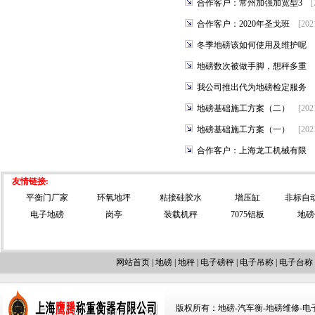
合作客户：常州加强加宽型3
[
合作客户：2020年圣戈班
[202
冬季地磅该如何使用及维护呢
地磅数次被做手脚，想秤多重
我公司推出代为地磅检定服务
地磅基础施工方案（二）
[202
地磅基础施工方案（一）
[202
合作客户：上海龙工机械有限
友情链接:
平衡门厂家
环氧地坪
粘接硅胶水
增压缸
非标自
电子地磅
岗亭
装载机秤
7075铝板
地磅
网站首页
|
地磅
|
地秤
|
电子磅秤
|
电子吊称
|
电子台称
版权所有：地磅-汽车衡-地磅维修-电子汽车