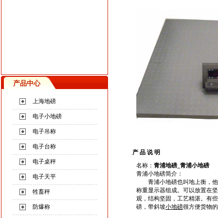
产品中心
上海地磅
电子小地磅
电子吊称
电子台称
产 品 说 明
电子桌秤
名称：
青浦
地磅
_
青浦
小地磅
青浦
小地磅
简介：
电子天平
青浦
小地磅也叫地上衡，他
称重显示器组成。可以放置在坚
牲畜秤
观，结构坚固，工艺精湛。
有些
防爆称
磅，
带斜坡
小地磅
很方便货物的