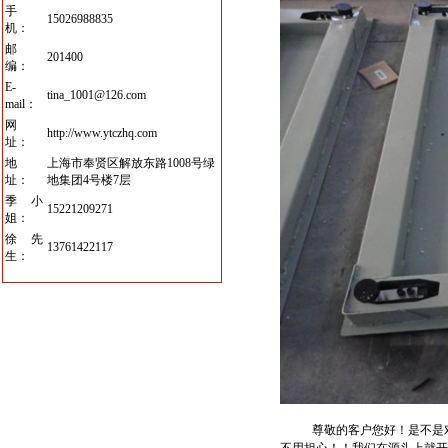
手
15026988835
机：
邮
201400
编：
E-
tina_1001@126.com
mail：
网
http://www.ytczhq.com
址：
地
上海市奉贤区解放东路1008号绿
址：
地集团4号楼7层
季小
15221209271
姐：
徐先
13761422117
生：
尊敬的客户您好！是不是