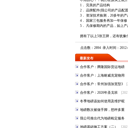
不用担心！！我们在源头上就开
1． 完美的产品结构
2． 品牌配件(我公司的产品
3． 资深技术验测，20多年
4． 国家三包服务再加一年保修
5． 凡保修期内的产品，如上
拥有了以上5张王牌，还有犹豫
点击数：2894 录入时间：2012-0
最新发布
合作客户：腾隆国际货运地磅
合作客户：上海耐威克宠物用
合作客户：常州加强加宽型3
[
合作客户：2020年圣戈班
[202
冬季地磅该如何使用及维护呢
地磅数次被做手脚，想秤多重
我公司推出代为地磅检定服务
地磅基础施工方案（二）
[202