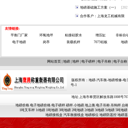
地磅基础施工方案（一）
[202
合作客户：上海龙工机械有限
友情链接:
平衡门厂家
环氧地坪
粘接硅胶水
增压缸
非标自
电子地磅
岗亭
装载机秤
7075铝板
地磅
网站首页
|
地磅
|
地秤
|
电子磅秤
|
电子吊称
|
电子台称
版权所有：地磅-汽车衡-地磅维修-电子汽车
号-1
地址:上海市奉贤区解放东路1008号707-709
地磅价格
电子地磅价格
电子磅秤
磅秤
小地磅
地上衡
电子吊称
吊钩秤
台
1吨叉车秤
1t地磅
1吨地磅
3吨地磅
2吨地磅
2t地磅
3t地磅
5t地磅
5吨地磅
地磅接线盒
汽车衡接线盒
地磅移位
地磅防遥控
地磅遥