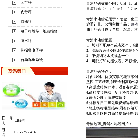
叉车秤
青浦
地磅
称量范围： 0.5t 1t 2t 3
青浦
地磅
尺寸： 1 m×1m 1.2m×1
皮带秤
青浦
小地磅
适用于
：
冶金、化工
特殊秤
称重计量
。公司主推产品：
1
吨
浦小地磅
可选：单层、双层、移
电子秤维修、地磅维修
青浦
小地磅
配置
：
防水秤
1、坡引可配单个或者双个，台
带报警电子秤
2、高精度合金钢
地磅传感器
4个
3、不锈钢防水接线盒一个
自动称重系统
4、
可配打印功能仪表、不锈钢
联系我们
青浦
地磅
特点
：
秤面以钢厂优质实厚的花纹碳钢
坚固
,
工艺精湛
,
创新专利高刚性
3.高强度结构秤体，适合各种恶
4.高精度传感器，铲车移位方
5.表面处理：喷塑或喷漆
6.焊接采用二氧化碳保焊连续
7.地上衡标准型结构
,
附有四组可
8.四颗英国柯力高精度高强度
联系
田经理
人：
青浦
地磅
_
青浦
小地磅
图片：
电
021-57566456
话：