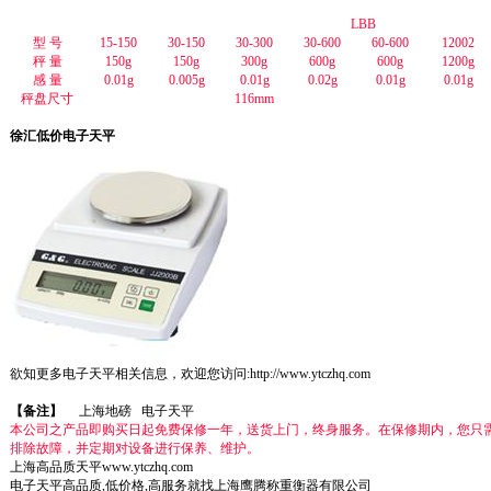
LBB
型 号
15-150
30-150
30-300
30-600
60-600
12002
秤 量
150g
150g
300g
600g
600g
1200g
感 量
0.01g
0.005g
0.01g
0.02g
0.01g
0.01g
秤盘尺寸
116mm
徐汇低价电子天平
欲知更多电子天平相关信息，欢迎您访问:
http://www.ytczhq.com
【备注】
上海地磅
电子天平
本公司之产品即购买日起免费保修一年，送货上门，终身服务。在保修期内，您只
排除故障，并定期对设备进行保养、维护。
上海高品质天平
www.ytczhq.com
电子
天平
高品质,低价格,高服务就找
上海鹰腾
称重衡器有限公司