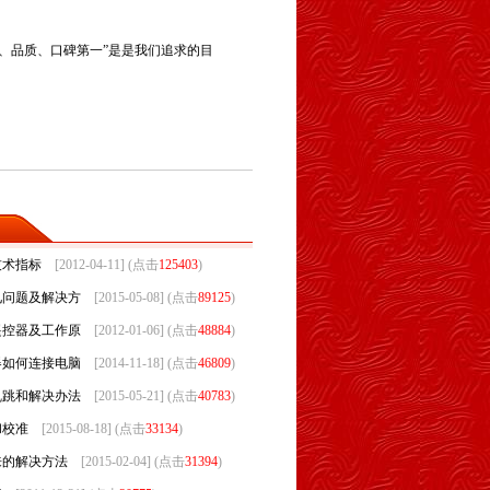
、品质、口碑第一”是是我们追求的目
技术指标
[2012-04-11] (点击
125403
)
见问题及解决方
[2015-05-08] (点击
89125
)
遥控器及工作原
[2012-01-06] (点击
48884
)
器如何连接电脑
[2014-11-18] (点击
46809
)
乱跳和解决办法
[2015-05-21] (点击
40783
)
和校准
[2015-08-18] (点击
33134
)
来的解决方法
[2015-02-04] (点击
31394
)