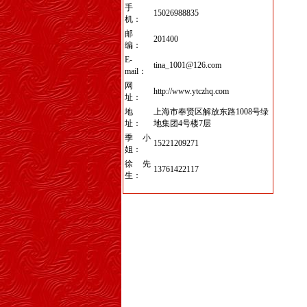
手
15026988835
机：
邮
201400
编：
E-
tina_1001@126.com
mail：
网
http://www.ytczhq.com
址：
地
上海市奉贤区解放东路1008号绿
址：
地集团4号楼7层
季小
15221209271
姐：
徐先
13761422117
生：