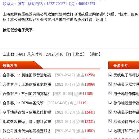
联系人：张芊 移动电话：15221209271 QQ：466013473
上海鹰腾称重衡器有限公司
欢迎您随时拨打电话或通过网络进行沟通。“技术、服务
标！本公司热忱欢迎社会各界用户来电咨询洽谈和订购，谢谢！
徐汇低价电子天平
点击数：4911 录入时间：2012-04-10 【
打印此页
】 【
关闭
】
最新发布
最多关注
合作客户：腾隆国际货运地磅
[2021-06-17] (点击
11256
)
无线电子吊秤
合作客户：上海耐威克宠物用
[2021-06-17] (点击
11099
)
地磅显示器常
合作客户：常州加强加宽型3
[2021-04-06] (点击
11108
)
电子地磅作弊
合作客户：2020年圣戈班
[2021-04-06] (点击
11119
)
教你地磅显示
冬季地磅该如何使用及维护呢
[2021-03-20] (点击
12441
)
地磅显示数字
地磅数次被做手脚，想秤多重
[2021-03-10] (点击
12331
)
地磅如何自检
我公司推出代为地磅检定服务
[2021-03-10] (点击
11602
)
地磅打印不出