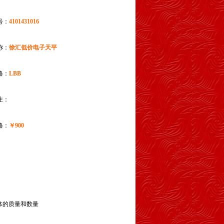
号：
4101431016
称：
徐汇低价电子天平
格：
LBB
注：
格：
￥900
体的质量和数量