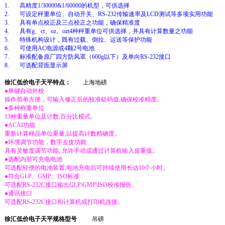
1. 高精度1/30000&1/60000的机型，可供选择
2. 可设定秤重单位、自动开关、RS-232传输速率及LCD测试等多项实用功能
3. 具有单点校正及三点校正之功能，确保精准度
4. 具有g、ct、oz、ozt4种秤重单位可供选择，并具有计算数量之功能
5. 特殊机构设计，既有过载、倒拉、运送等保护功能
6. 可使用AC电源或4颗2号电池
7. 标准配备原厂四方防风罩（600g以下）及单向RS-232接口
8. 可选配背面显示屏
徐汇低价电子天平
特点：
上海地磅
●单键自动外校
操作简单方便，可输入修正后的校准砝码值,确保校准精度。
●多种称重单位
13种重量单位及计数,百分比模式。
●ACAI功能
重新计算样品单位重量,以提高计数精确度。
●环境调节功能，数字去皮功能
具有灵敏度调节功能, 允许手动或通过计算机输入皮重值。
●选配内部可充电电池
可选配轻便的电池装置,电池充电后可持续使用长达10个小时。
●符合GLP、GMP、ISO标准
可选配RS-232C接口输出GLP\GMP\ISO校准报告。
●通讯接口
可选配RS-232C接口和计算机或打印机连接。
徐汇低价电子天平
规格型号
吊磅