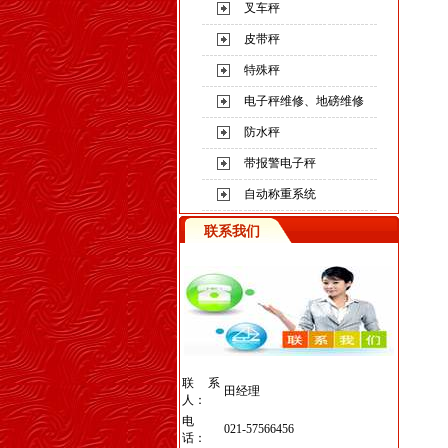
叉车秤
皮带秤
特殊秤
电子秤维修、地磅维修
防水秤
带报警电子秤
自动称重系统
联系我们
联系
田经理
人：
电
021-57566456
话：