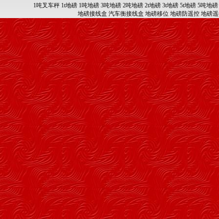
1吨叉车秤
1t地磅
1吨地磅
3吨地磅
2吨地磅
2t地磅
3t地磅
5t地磅
5吨地磅
地磅接线盒
汽车衡接线盒
地磅移位
地磅防遥控
地磅遥