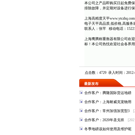
本公司之产品即购买日起免费保
排除故障，并定期对设备进行保
上海高精度天平
www.ytczhq.com
电子
天平
高品质,低价格,高服务
联系人：张芊 移动电话：15221209
上海鹰腾称重衡器有限公司欢迎
标！本公司热忱欢迎社会各界用
点击数：4729 录入时间：2012-0
最新发布
合作客户：腾隆国际货运地磅
合作客户：上海耐威克宠物用
合作客户：常州加强加宽型3
[
合作客户：2020年圣戈班
[202
冬季地磅该如何使用及维护呢