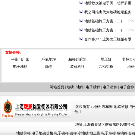
地磅数次被做手脚，想秤多重
我公司推出代为地磅检定服务
地磅基础施工方案（二）
[202
地磅基础施工方案（一）
[202
合作客户：上海龙工机械有限
友情链接:
平衡门厂家
环氧地坪
粘接硅胶水
增压缸
非标自
电子地磅
岗亭
装载机秤
7075铝板
地磅
网站首页
|
地磅
|
地秤
|
电子磅秤
|
电子吊称
|
电子台称
版权所有：地磅-汽车衡-地磅维修-电子汽车
号-1
地址:上海市奉贤区解放东路1008号707-709
地磅价格
电子地磅价格
电子磅秤
磅秤
小地磅
地上衡
电子吊称
吊钩秤
台