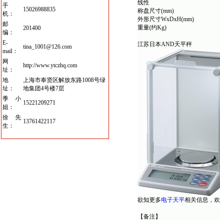
线性
手
15026988835
称盘尺寸(mm)
机：
外形尺寸
WxDxH(mm)
邮
重量(约Kg)
201400
编：
E-
江苏日本AND天平秤
tina_1001@126.com
mail：
网
http://www.ytczhq.com
址：
地
上海市奉贤区解放东路1008号绿
址：
地集团4号楼7层
季小
15221209271
姐：
徐先
13761422117
生：
欲知更多
电子天平
相关信息，欢
【备注】