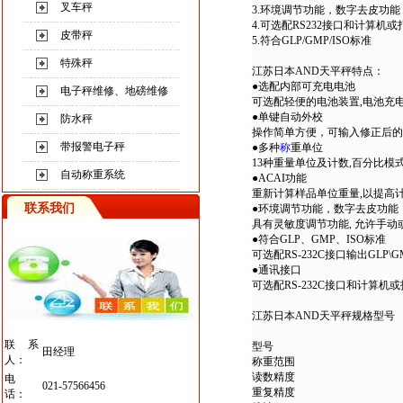
叉车秤
3.环境调节功能，数字去皮功能
4.可选配RS232接口和计算机
皮带秤
5.符合GLP/GMP/ISO标准
特殊秤
江苏日本AND天平秤特点：
●选配内部可充电电池
电子秤维修、地磅维修
可选配轻便的电池装置,电池充
●单键自动外校
防水秤
操作简单方便，可输入修正后的
带报警电子秤
●多种
称
重单位
13种重量单位及计数,百分比模
自动称重系统
●ACAI功能
重新计算样品单位重量,以提高
联系我们
●环境调节功能，数字去皮功能
具有灵敏度调节功能, 允许手
●符合GLP、GMP、ISO标准
可选配RS-232C接口输出GLP\
●通讯接口
可选配RS-232C接口和计算
江苏日本AND天平秤规格型号
联系
型号
田经理
人：
称重范围
读数精度
电
021-57566456
重复精度
话：