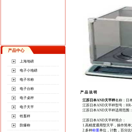
产品中心
上海地磅
电子小地磅
电子吊称
电子台称
产 品 说 明
电子桌秤
江苏日本AND天平秤
名称：
日
江苏日本AND天平秤型号：HR-2
电子天平
江苏日本AND天平秤适用范围
牲畜秤
江苏日本AND天平秤简介：
防爆称
1.高精度通用型天平，操作简
2.多种
称重
单位，计数，百分比