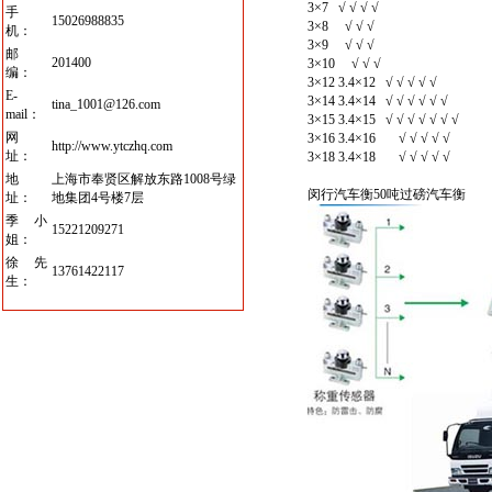
3×7 √ √ √ √
手
15026988835
3×8 √ √ √
机：
3×9 √ √ √
邮
201400
3×10 √ √ √
编：
3×12 3.4×12 √ √ √ √ √
E-
3×14 3.4×14 √ √ √ √ √ √
tina_1001@126.com
mail：
3×15 3.4×15 √ √ √ √ √ √ √
网
3×16 3.4×16 √ √ √ √ √
http://www.ytczhq.com
址：
3×18 3.4×18 √ √ √ √ √
地
上海市奉贤区解放东路1008号绿
闵行汽车衡50吨过磅汽车衡
址：
地集团4号楼7层
季小
15221209271
姐：
徐先
13761422117
生：