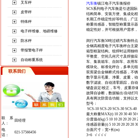
叉车秤
汽车衡
镇江电子汽车衡报价
SCS系列电子汽车衡是引进国
皮带秤
结构简单、安装方便、集成化程
长期工作稳定性好等特点，广泛
特殊秤
称重传感器，智能型称重显示器
稳定性好，并可根据用户需求，
电子秤维修、地磅维修
防水秤
闵行汽车衡50吨过磅汽车衡
特
全钢高精度电子汽车衡秤台主梁
带报警电子秤
箱型框架结构。组焊时运用独特
平整度、空间几何尺寸及焊接应
自动称重系统
车、集装箱车、自卸车、农用车
模块化、标准化秤台，多单元组
联系我们
双剪梁合金钢桥式传感器，不锈
数字显示毛重、净重、皮重，动
数字滤波、自动清零跟踪，自动
键盘设定/校正，车号、皮重存
故障自诊断，数据输出/自动打
具有两次防雷击功能，支持以太
型号：
SCS-10 SCS-20 SCS-30 SCS-40 
最大称量MAX(t) 10 20 30 40 50 6
联系
分度值d(kg) 5 10 10 20 20 20 20 
田经理
人：
传感器容量(t) 5 10 20 20 20 20 30
电
台面尺寸：宽×长(m)
021-57566456
话：
3×6 √ √ √ √