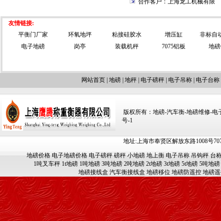
合作客户：上海龙工机械有限
友情链接:
平衡门厂家
环氧地坪
粘接硅胶水
增压缸
非标自
电子地磅
岗亭
装载机秤
7075铝板
地磅
网站首页
|
地磅
|
地秤
|
电子磅秤
|
电子吊称
|
电子台称
版权所有：地磅-汽车衡-地磅维修-电子汽车
号-1
地址:上海市奉贤区解放东路1008号707-709
地磅价格
电子地磅价格
电子磅秤
磅秤
小地磅
地上衡
电子吊称
吊钩秤
台
1吨叉车秤
1t地磅
1吨地磅
3吨地磅
2吨地磅
2t地磅
3t地磅
5t地磅
5吨地磅
地磅接线盒
汽车衡接线盒
地磅移位
地磅防遥控
地磅遥