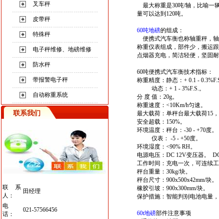
叉车秤
最大称重是30吨/轴，比喻一
量可以达到120吨。
皮带秤
60
吨地磅
的
组成：
特殊秤
便携式汽车衡也称轴重秤，轴
称重仪表组成，部件少，搬运跟
电子秤维修、地磅维修
点烟器充电，简洁轻便，坚固耐用
防水秤
60吨便携式汽车衡
技术指标：
带报警电子秤
称重精度：静态：+ 0.1 - 0.3%F.
动态：+ 1 - 3%F.S.。
自动称重系统
分 度 值：20g。
称重速度：<10Km/h匀速。
联系我们
最大载荷：单秤台最大载荷15，
安全超载：150%。
环境温度：秤台：-30 - +70度。
仪表： -5 - +50度。
环境湿度：<90% RH。
电源电压：DC 12V变压器。 DC
工作时间：充电一次，可连续工作
秤台重量：30kg/块。
秤台尺寸：900x500x42mm/块。
联系
橡胶引坡：900x300mm/块。
田经理
人：
保护措施：智能判别电池电量，
电
021-57566456
60t
地磅
部件注意事项
话：