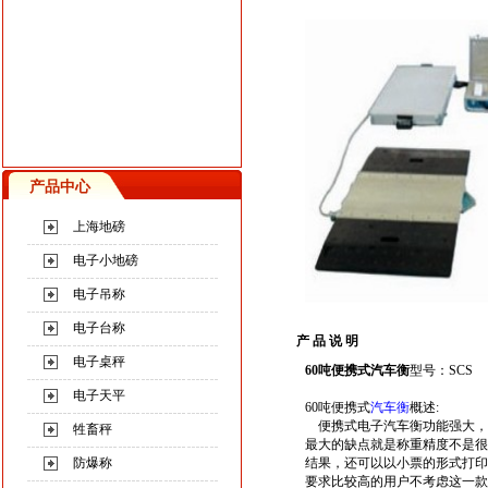
产品中心
上海地磅
电子小地磅
电子吊称
电子台称
产 品 说 明
电子桌秤
60吨便携式汽车衡
型号：SCS
电子天平
60吨便携式
汽车衡
概述:
便携式电子汽车衡功能强大，
牲畜秤
最大的缺点就是称重精度不是很
防爆称
结果，还可以以小票的形式打印出
要求比较高的用户不考虑这一款