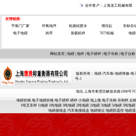
合作客户：上海龙工机械有限
友情链接:
平衡门厂家
环氧地坪
粘接硅胶水
增压缸
非标自
电子地磅
岗亭
装载机秤
7075铝板
地磅
网站首页
|
地磅
|
地秤
|
电子磅秤
|
电子吊称
|
电子台称
版权所有：地磅-汽车衡-地磅维修-电子汽车
号-1
地址:上海市奉贤区解放东路1008号707-709
地磅价格
电子地磅价格
电子磅秤
磅秤
小地磅
地上衡
电子吊称
吊钩秤
台
1吨叉车秤
1t地磅
1吨地磅
3吨地磅
2吨地磅
2t地磅
3t地磅
5t地磅
5吨地磅
地磅接线盒
汽车衡接线盒
地磅移位
地磅防遥控
地磅遥