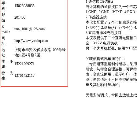
1.通信接口(选配)
手
15026988835
与计算机的通信接口为一个五芯
机：
1:GND 2:GND 3:TXD 4:RXD
邮
2.传感器连接
201400
编：
本仪表配置了 2 个与传感器
E-
1:供桥(-) 2:供桥(+) 3:信号(-) 4
tina_1001@126.com
mail：
3.直流电源和充电接口
本仪表提供了二个直流电源接口, 
网
http://www.ytczhq.com
空 3:12V 电源负极
址：
另一个为耳机插孔, 使用本厂
地
上海市奉贤区解放东路1008号绿
址：
地集团4号楼7层
60吨便携式汽车衡
特性：
季小
15221209271
专用超薄型钢制传感器，采用
姐：
引坡，与秤台合理连接，可保持
徐先
表，交直流两用，显示打印一体
13761422117
生：
率，使其适用于不同类型的车辆
重及其他轴计量场所。
无需安装调式，拿回去放地上把