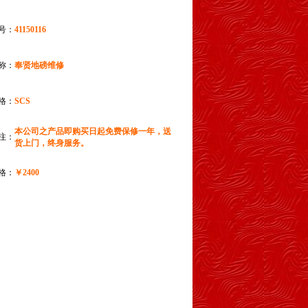
号：
41150116
称：
奉贤地磅维修
格：
SCS
本公司之产品即购买日起免费保修一年，送
注：
货上门，终身服务。
格：
￥2400