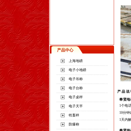
产品中心
上海地磅
电子小地磅
电子吊称
电子台称
产 品 说
电子桌秤
奉贤地
1
个电
电子天平
10
分钟
牲畜秤
1
天内
防爆称
奉贤地