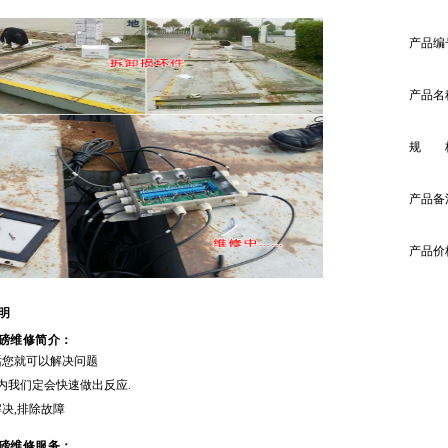
产品编
产品名
规 
产品备
产品价
 明
磅维修简介：
话您就可以解决问题
内我们定会快速做出反应
.
解决
,
排除故障
磅维修服务：