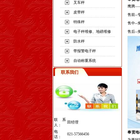
叉车秤
鹰腾—
皮带秤
售前
--
特殊秤
售中
--
电子秤维修、地磅维修
售后
--
防水秤
带报警电子秤
自动称重系统
联系我们
联系
田经理
人：
电
奉贤地
021-57566456
话：
为更好