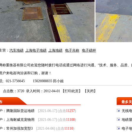
主营：
汽车地磅
上海电子地磅
上海地磅
电子吊称
电子磅秤
腾称重衡器有限公司
欢迎您随时拨打电话或通过网络进行沟通。“技术、服务、品质、
用户来电咨询洽谈和订购，谢谢！
话
;
021-5756645
15026988835 田小姐
点击数：3720 录入时间：2012-04-01 【
打印此页
】 【
关闭
】
布
最多关
户：腾隆国际货运地磅
[2021-06-17] (点击
11257
)
无线
户：上海耐威克宠物用
[2021-06-17] (点击
11100
)
地磅
户：常州加强加宽型3
[2021-04-06] (点击
11110
)
电子