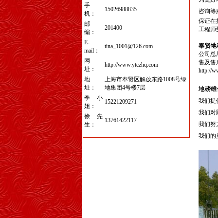
手
15026988835
咨询等
机：
保证在
邮
201400
工程师
编：
E-
奉贤地
tina_1001@126.com
mail：
公司总
网
售及售
http://www.ytczhq.com
址：
http://
地
上海市奉贤区解放东路1008号绿
址：
地集团4号楼7层
地磅维
季小
我们提
15221209271
姐：
我们对
徐先
13761422117
我们努
生：
我们的