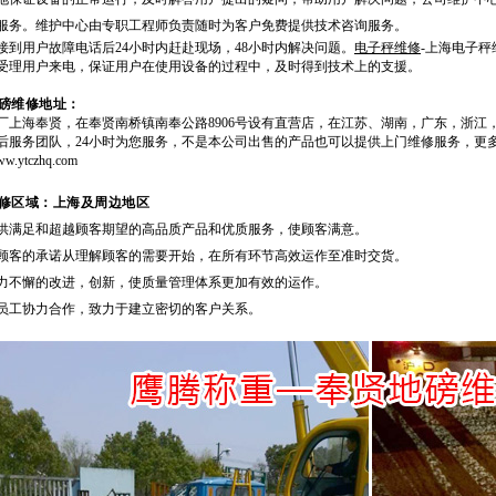
服务。维护中心由专职工程师负责随时为客户免费提供技术咨询服务。
接到用户故障电话后
24
小时内赶赴现场，
48
小时内解决问题。
电子秤维修
-上海电子秤
受理用户来电，保证用户在使用设备的过程中，及时得到技术上的支援。
磅维修地址：
厂上海奉贤，在奉贤南桥镇南奉公路
8906
号设有直营店，在江苏、湖南，广东，浙江
后服务团队，
24
小时为您服务，不是本公司出售的产品也可以提供上门维修服务，更
www.ytczhq.com
修区域：上海及周边地区
供满足和超越顾客期望的高品质产品和优质服务，使顾客满意。
顾客的承诺从理解顾客的需要开始，在所有环节高效运作至准时交货。
力不懈的改进，创新，使质量管理体系更加有效的运作。
员工协力合作，致力于建立密切的客户关系。