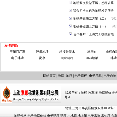
地磅数次被做手脚，想秤多重
我公司推出代为地磅检定服务
地磅基础施工方案（二）
[202
地磅基础施工方案（一）
[202
合作客户：上海龙工机械有限
友情链接:
平衡门厂家
环氧地坪
粘接硅胶水
增压缸
非标自
电子地磅
岗亭
装载机秤
7075铝板
地磅
网站首页
|
地磅
|
地秤
|
电子磅秤
|
电子吊称
|
电子台称
版权所有：地磅-汽车衡-地磅维修-电子汽车
号-1
地址:上海市奉贤区解放东路1008号707-709
地磅价格
电子地磅价格
电子磅秤
磅秤
小地磅
地上衡
电子吊称
吊钩秤
台