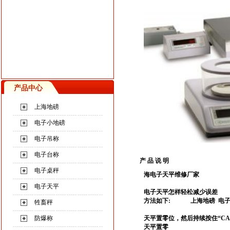
产品中心
上海地磅
电子小地磅
电子吊称
电子台称
产 品 说 明
电子桌秤
海电子天平维修厂家
电子天平
电子天平怎样轻松减少误差
方法如下:
上海地磅
电
牲畜秤
防爆称
天平置零位，然后持续按住“CA
天平置零