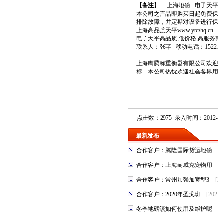
【备注】
上海地磅
电子天平
本公司之产品即购买日起免费保
排除故障，并定期对设备进行保
上海高品质天平
www.ytczhq.cn
电子
天平
高品质,低价格,高服务
联系人：张芊 移动电话：15221209
上海鹰腾称重衡器有限公司
欢迎
标！本公司热忱欢迎社会各界用
点击数：2975 录入时间：2012-0
最新发布
合作客户：腾隆国际货运地磅
合作客户：上海耐威克宠物用
合作客户：常州加强加宽型3
[
合作客户：2020年圣戈班
[202
冬季地磅该如何使用及维护呢