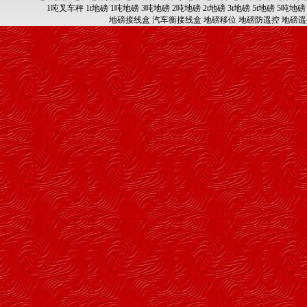
1吨叉车秤
1t地磅
1吨地磅
3吨地磅
2吨地磅
2t地磅
3t地磅
5t地磅
5吨地磅
地磅接线盒
汽车衡接线盒
地磅移位
地磅防遥控
地磅遥