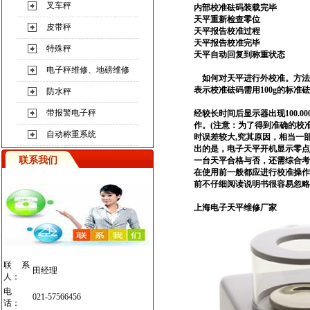
叉车秤
内部校准砝码装载完毕
天平重新检查零位
皮带秤
天平报告校准过程
天平报告校准完毕
特殊秤
天平自动回复到称重状态
电子秤维修、地磅维修
如何对天平进行外校准。方法
表示校准砝码需用100g
的标准砝
防水秤
带报警电子秤
经较长时间后显示器出现100.000
作。(
注意：为了得到准确的校
自动称重系统
时误差较大,
究其原因，相当一
出的是，电子天平开机显示零点
联系我们
一台天平合格与否，还需综合考
在使用前一般都应进行校准操作
前不仔细阅读说明书很容易忽略
上海电子天平维修厂家
联系
田经理
人：
电
021-57566456
话：