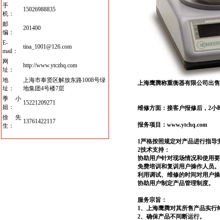
手
15026988835
机：
邮
201400
编：
E-
tina_1001@126.com
mail：
网
http://www.ytczhq.com
址：
地
上海市奉贤区解放东路1008号绿
上海鹰腾称重衡器有限公司出
址：
地集团4号楼7层
季小
15221209271
姐：
维修方面：接客户报修后，2
小
徐先
13761422117
报务项目：www.ytchq.com
生：
1
严格按照规定对产品进行指导
2
技术支持：
协助用户针对现场情况和使用要
免费培训和复训用户操作人员。
利用调试、维修的时间对用户操
协助用户制定产品管理制度。
服务宗旨：
1
、上海鹰腾对其所售产品实行
2
、确保产品不间断运行。