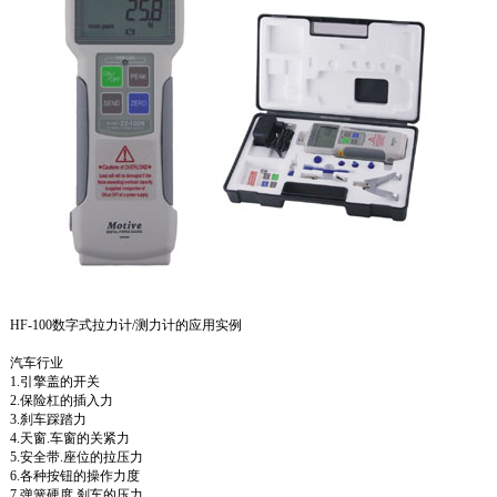
HF-100数字式拉力计/测力计的应用实例
汽车行业
1.引擎盖的开关
2.保险杠的插入力
3.刹车踩踏力
4.天窗.车窗的关紧力
5.安全带.座位的拉压力
6.各种按钮的操作力度
7.弹簧硬度,刹车的压力