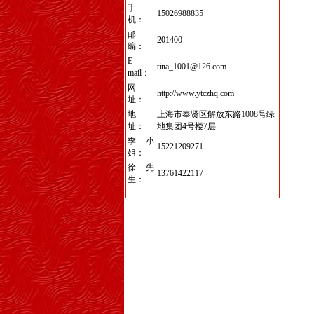
手
15026988835
机：
邮
201400
编：
E-
tina_1001@126.com
mail：
网
http://www.ytczhq.com
址：
地
上海市奉贤区解放东路1008号绿
址：
地集团4号楼7层
季小
15221209271
姐：
徐先
13761422117
生：