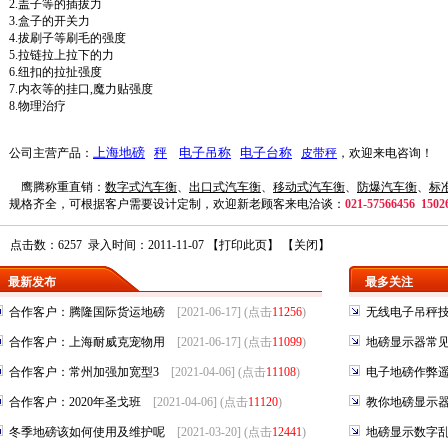
2.盖子等的插拔力
3.盒子的开关力
4.拔刷子等刷毛的强度
5.拉链拉上拉下的力
6.纽扣的拉扯强度
7.内衣等的挂口,魔力贴强度
8.物理治疗
上海地磅
秤
电子吊称
电子台称
公司主
营
产品：
皮带秤
，欢迎来电咨询！
鹰腾称重直销：
数字式汽车衡
、
出口式汽车衡
、
移动式汽车衡
、
防爆汽车衡
、
标
规格齐全，可根据客户需要设计定制，欢迎新老顾客来电洽谈：
021-57566456 1502
点击数：6257 录入时间：2011-11-07 【
打印此页
】 【
关闭
】
最新发布
最多关注
合作客户：腾隆国际货运地磅
[2021-06-17] (点击
11256
)
无线电子吊秤
合作客户：上海耐威克宠物用
[2021-06-17] (点击
11099
)
地磅显示器常
合作客户：常州加强加宽型3
[2021-04-06] (点击
11108
)
电子地磅作弊
合作客户：2020年圣戈班
[2021-04-06] (点击
11120
)
教你地磅显示
冬季地磅该如何使用及维护呢
[2021-03-20] (点击
12441
)
地磅显示数字