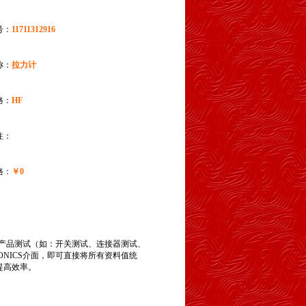
号：
11711312916
称：
拉力计
格：
HF
注：
格：
￥0
产品测试（如：开关测试、连接器测试、
NICS介面，即可直接将所有资料值统
提高效率。