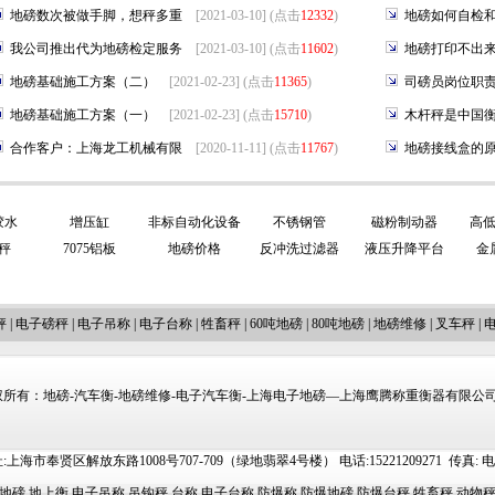
地磅数次被做手脚，想秤多重
[2021-03-10] (点击
12332
)
地磅如何自检
我公司推出代为地磅检定服务
[2021-03-10] (点击
11602
)
地磅打印不出
地磅基础施工方案（二）
[2021-02-23] (点击
11365
)
司磅员岗位职
地磅基础施工方案（一）
[2021-02-23] (点击
15710
)
木杆秤是中国
合作客户：上海龙工机械有限
[2020-11-11] (点击
11767
)
地磅接线盒的
胶水
增压缸
非标自动化设备
不锈钢管
磁粉制动器
高
秤
7075铝板
地磅价格
反冲洗过滤器
液压升降平台
金
秤
|
电子磅秤
|
电子吊称
|
电子台称
|
牲畜秤
|
60吨地磅
|
80吨地磅
|
地磅维修
|
叉车秤
|
所有：地磅-汽车衡-地磅维修-电子汽车衡-上海电子地磅—上海鹰腾称重衡器有限公司 http://
上海市奉贤区解放东路1008号707-709（绿地翡翠4号楼） 电话:15221209271 传真: 电邮:ti
地磅
地上衡
电子吊称
吊钩秤
台称
电子台称
防爆称
防爆地磅
防爆台秤
牲畜秤
动物