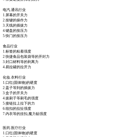
电汽.通讯行业
1.屏幕的开关力
2.按键的操作力
3.天线的插拔力
4.键盘的按压力
5.快门的按压力
食品行业
1.标签的粘着强度
2.快捷食品包装袋等的开封力
3.封口材料等的剥离力
4.易拉罐的拉开力
化妆.衣料行业
1.口红(固体物)的硬度
2.盖子等到的插拔力
3.盒子的开关力
4.拔刷子等刷毛的强度
5.接链拉上拉下的力
6.纽扣的拉扯强度
7.内衣等的挂扣,魔力贴强度
医药.医疗行业
1.口红(固体物)的硬度