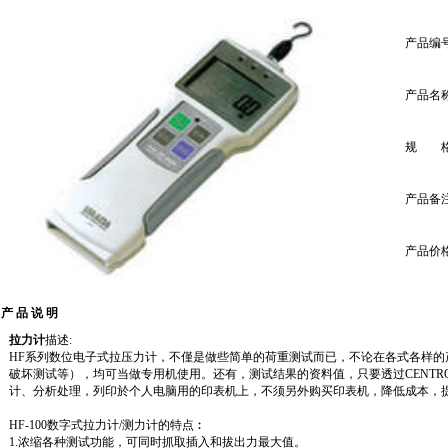
产品编
产品名
规 
产品备
产品价
产 品 说 明
拉力计
描述:
HF系列数位
电子式拉压力计
，不僅是做些简单的荷重测试而已，不论在各式各样的
破坏测试等），均可当做专用机使用。还有，测试结果的资料值，只要透过CENTRO
计、分析处理，列印於个人电脑用的印表机上，不须另外购买印表机，降低成本，
HF-100数字式
拉力计
/测力计的特点︰
1.浓缩各种测试功能，可同时抓取插入和拔出力最大值。