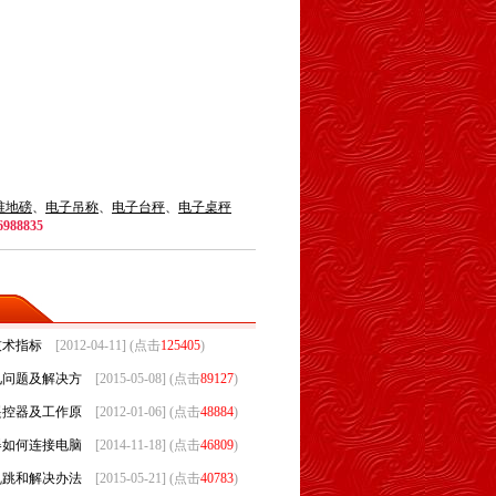
准地磅
、
电子吊称
、
电子台秤
、
电子桌秤
6988835
技术指标
[2012-04-11] (点击
125405
)
见问题及解决方
[2015-05-08] (点击
89127
)
遥控器及工作原
[2012-01-06] (点击
48884
)
器如何连接电脑
[2014-11-18] (点击
46809
)
乱跳和解决办法
[2015-05-21] (点击
40783
)