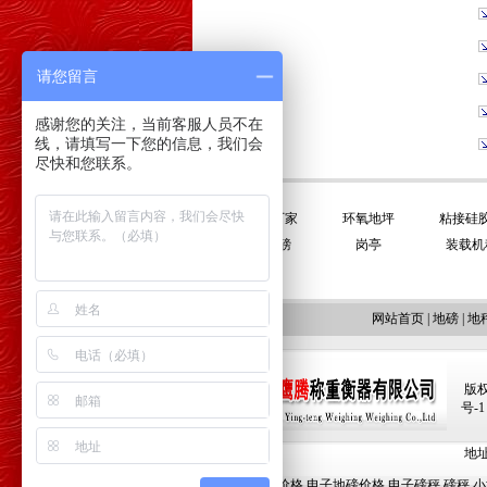
请您留言
感谢您的关注，当前客服人员不在
线，请填写一下您的信息，我们会
尽快和您联系。
友情链接:
平衡门厂家
环氧地坪
粘接硅
电子地磅
岗亭
装载机
网站首页
|
地磅
|
地
版权
号-1
地址:
地磅价格
电子地磅价格
电子磅秤
磅秤
小