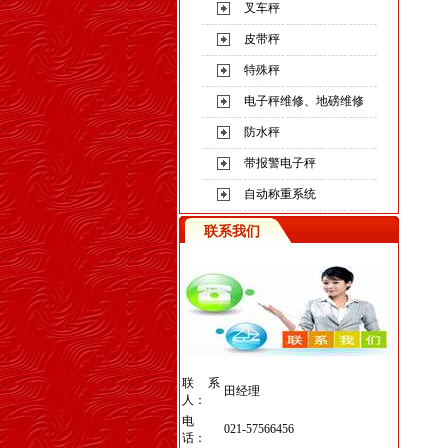
叉车秤
皮带秤
特殊秤
电子秤维修、地磅维修
防水秤
带报警电子秤
自动称重系统
联系我们
联系
田经理
人：
电
021-57566456
话：