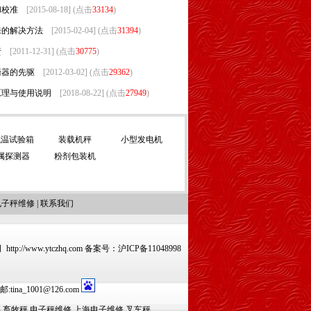
和校准
[2015-08-18] (点击
33134
)
来的解决方法
[2015-02-04] (点击
31394
)
责
[2011-12-31] (点击
30775
)
衡器的先驱
[2012-03-02] (点击
29362
)
原理与使用说明
[2018-08-22] (点击
27949
)
低温试验箱
装载机秤
小型发电机
属探测器
粉剂包装机
电子秤维修
|
联系我们
www.ytczhq.com 备案号：
沪ICP备11048998
na_1001@126.com
秤
畜牧秤
电子秤维修
上海电子维修
叉车秤