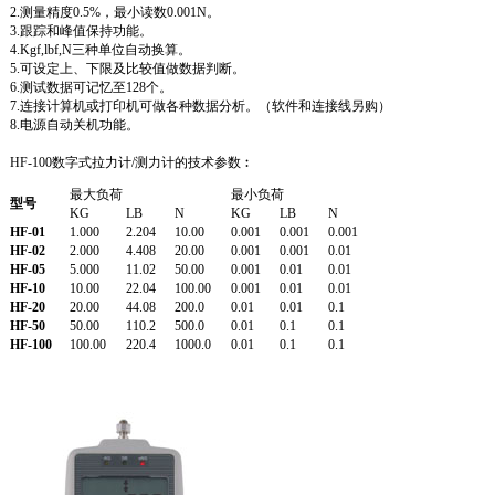
2.测量精度0.5%，最小读数0.001N。
3.跟踪和峰值保持功能。
4.Kgf,lbf,N三种单位自动换算。
5.可设定上、下限及比较值做数据判断。
6.测试数据可记忆至128个。
7.连接计算机或打印机可做各种数据分析。（软件和连接线另购）
8.电源自动关机功能。
HF-100数字式拉力计/测力计的技术参数︰
最大负荷
最小负荷
型号
KG
LB
N
KG
LB
N
HF-01
1.000
2.204
10.00
0.001
0.001
0.001
HF-02
2.000
4.408
20.00
0.001
0.001
0.01
HF-05
5.000
11.02
50.00
0.001
0.01
0.01
HF-10
10.00
22.04
100.00
0.001
0.01
0.01
HF-20
20.00
44.08
200.0
0.01
0.01
0.1
HF-50
50.00
110.2
500.0
0.01
0.1
0.1
HF-100
100.00
220.4
1000.0
0.01
0.1
0.1