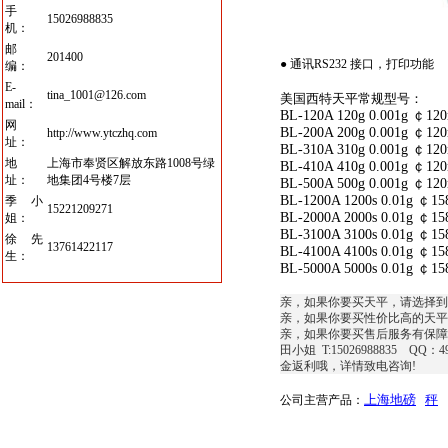
手
15026988835
机：
邮
201400
● 通讯RS232 接口，打印功能
编：
E-
tina_1001@126.com
美国西特天平
常规型号：
mail：
BL-120A 120g 0.001g ￠12
网
BL-200A 200g 0.001g ￠12
http://www.ytczhq.com
址：
BL-310A 310g 0.001g ￠12
地
上海市奉贤区解放东路1008号绿
BL-410A 410g 0.001g ￠12
址：
地集团4号楼7层
BL-500A 500g 0.001g ￠12
BL-1200A 1200s 0.01g ￠1
季小
15221209271
BL-2000A 2000s 0.01g ￠1
姐：
BL-3100A 3100s 0.01g ￠1
徐先
13761422117
BL-4100A 4100s 0.01g ￠1
生：
BL-5000A 5000s 0.01g ￠1
亲，如果你要买天平，请选择到
亲，如果你要买性价比高的天平
亲，如果你要买售后服务有保障
田小姐
T:15026988835
QQ
：
4
金返利哦，详情致电咨询
!
上海地磅
秤
公司主
营
产品：