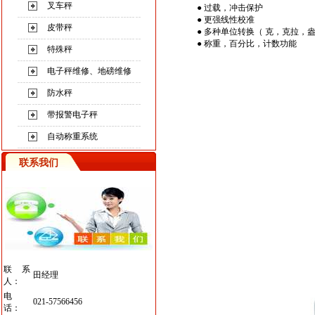
叉车秤
● 过载，冲击保护
● 更强线性校准
皮带秤
● 多种单位转换（ 克，克拉，
●
称重
，百分比，计数功能
特殊秤
电子秤维修、地磅维修
防水秤
带报警电子秤
自动称重系统
联系我们
联系
田经理
人：
电
021-57566456
话：