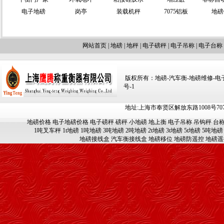
电子地磅
岗亭
装载机秤
7075铝板
地磅
网站首页
|
地磅
|
地秤
|
电子磅秤
|
电子吊称
|
电子台称
版权所有：地磅-汽车衡-地磅维修-电子汽车
号-1
地址:上海市奉贤区解放东路1008号707-709
地磅价格
电子地磅价格
电子磅秤
磅秤
小地磅
地上衡
电子吊称
吊钩秤
台
1吨叉车秤
1t地磅
1吨地磅
3吨地磅
2吨地磅
2t地磅
3t地磅
5t地磅
5吨地磅
地磅接线盒
汽车衡接线盒
地磅移位
地磅防遥控
地磅遥